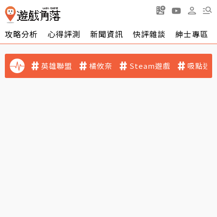
攻略分析
心得評測
新聞資訊
快評雜談
紳士專區
英雄聯盟
橘攸奈
Steam遊戲
吸點迷