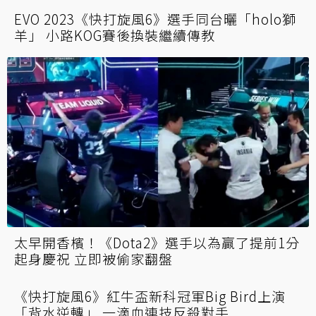
西門夜說攜女兒看《獅子王》慶祝父親節 她脫
口超地獄發言網直呼：電競孝女