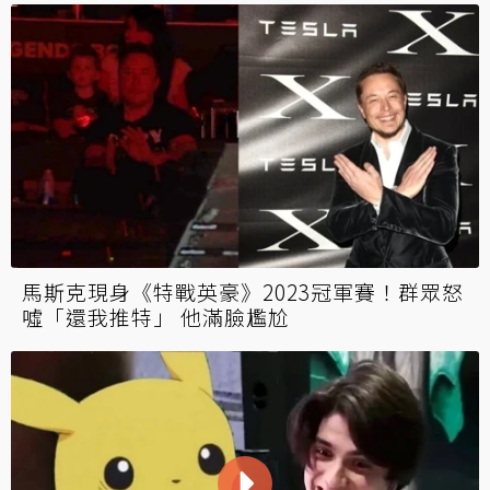
馬斯克現身《特戰英豪》2023冠軍賽！群眾怒
噓「還我推特」 他滿臉尷尬