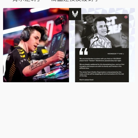
EVO 2023《快打旋風6》選手同台曬「holo獅
羊」 小路KOG賽後換裝繼續傳教
太早開香檳！《Dota2》選手以為贏了提前1分
起身慶祝 立即被偷家翻盤