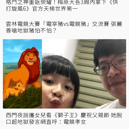
格鬥之神重返榮耀！梅原大吾3周內拿下《快
打旋風6》官方天梯世界第一
雲林電競大賽「電宰豬vs電競豬」交流賽 張麗
善嗆地獄豬怕不怕？