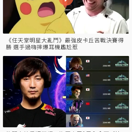
《任天堂明星大亂鬥》最強皮卡丘苦戰決賽得
勝 選手過嗨摔爆耳機尷尬惹