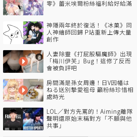
零》蕾米埃爾粉絲福利給好給滿
神隱兩年終於復活！《冰菓》同
人神繪師回歸 P站重新上傳大量
創作
人妻除靈《打屁股驅魔師》出現
「梅川伊芙」Bug！這修了反而
會被負評吧
房間滿是孫女周邊！日V因幡は
ねる送別摯愛祖母 籲粉絲珍惜相
處時光
LOL／對方先罵的！Aiming離隊
聲明還原始末稱對方「不願與他
共事」