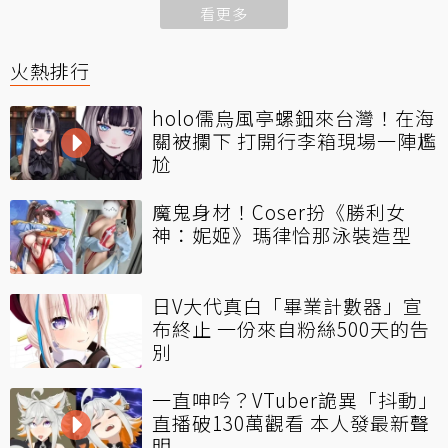
看更多
火熱排行
holo儒烏風亭螺鈿來台灣！在海
關被攔下 打開行李箱現場一陣尷
尬
魔鬼身材！Coser扮《勝利女
神：妮姬》瑪律恰那泳裝造型
日V大代真白「畢業計數器」宣
布終止 一份來自粉絲500天的告
別
一直呻吟？VTuber詭異「抖動」
直播破130萬觀看 本人發最新聲
明