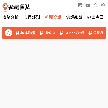
攻略分析
心得評測
新聞資訊
快評雜談
紳士專區
英雄聯盟
橘攸奈
Steam遊戲
吸點迷