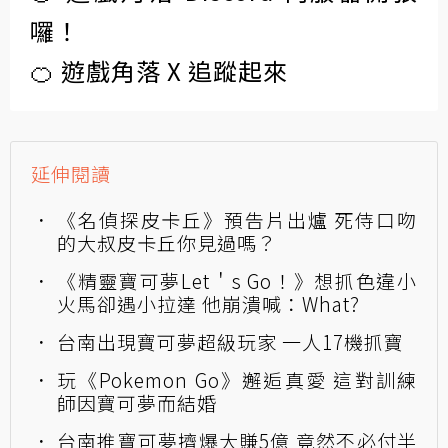
囉！
🍊 遊戲角落 X 追蹤起來
延伸閱讀
《名偵探皮卡丘》預告片出爐 死侍口吻
的大叔皮卡丘你見過嗎？
《精靈寶可夢Let＇s Go！》想抓色違小
火馬卻遇小拉達 他崩潰喊：What?
台南出現寶可夢超級玩家 一人17機抓寶
玩《Pokemon Go》邂逅真愛 這對訓練
師因寶可夢而結婚
台南推寶可夢擠爆大賺5億 竟然不必付半