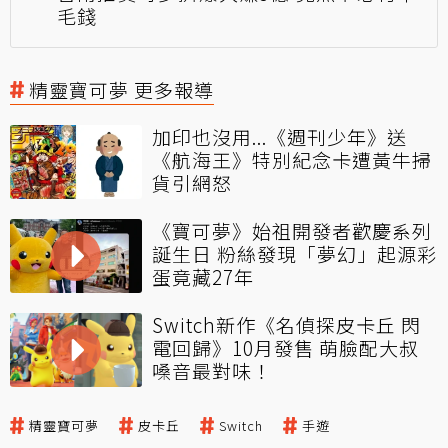
毛錢
精靈寶可夢 更多報導
加印也沒用...《週刊少年》送
《航海王》特別紀念卡遭黃牛掃
貨引網怒
《寶可夢》始祖開發者歡慶系列
誕生日 粉絲發現「夢幻」起源彩
蛋竟藏27年
Switch新作《名偵探皮卡丘 閃
電回歸》10月發售 萌臉配大叔
嗓音最對味！
精靈寶可夢
皮卡丘
Switch
手遊