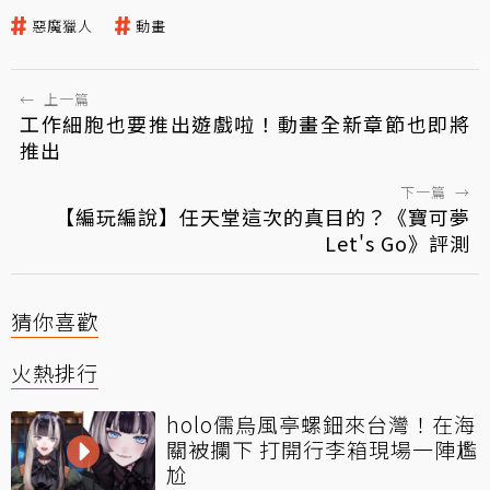
惡魔獵人
動畫
←
上一篇
工作細胞也要推出遊戲啦！動畫全新章節也即將
推出
下一篇
→
【編玩編說】任天堂這次的真目的？《寶可夢
Let's Go》評測
猜你喜歡
火熱排行
holo儒烏風亭螺鈿來台灣！在海
關被攔下 打開行李箱現場一陣尷
尬