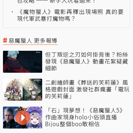
包攻略 ── 新手入坑看過來！
《魔物獵人》電影再釋出現場照 真的要
現代軍武暴打魔物嗎？
惡魔獵人 更多報導
但丁叛逆之刃如何掛背後？粉絲
發現《惡魔獵人》動畫花絮疑藏
細節
二創繪師畫《葬送的芙莉蓮》風
格遊戲封面 激發社群瘋畫「電玩
的芙莉蓮」
「石」現夢想！《惡魔獵人5》
作曲家現身holo小俗頭直播
Bijou整個boo敢相信