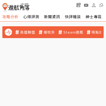
攻略分析
心得評測
新聞資訊
快評雜談
紳士專區
英雄聯盟
橘攸奈
Steam遊戲
吸點迷