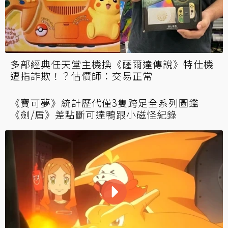
「衝浪皮卡丘」畫家幫PTCG呆呆獸簽名 得知
遭高價轉售暴怒稱：再也不簽