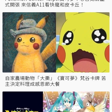
式開張 來信義A11看快龍和皮卡丘！
自家農場動物「大撕」《寶可夢》梵谷卡牌 苦
主決定料理成感恩節大餐