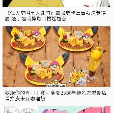
《任天堂明星大亂鬥》最強皮卡丘苦戰決賽得
勝 選手過嗨摔爆耳機尷尬惹
收服你的胃口！寶可夢慶25週年聯名造型餐點
首推皮卡丘咖哩飯