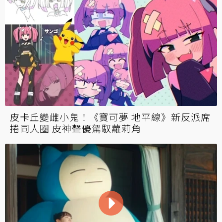
皮卡丘變雌小鬼！《寶可夢 地平線》新反派席
捲同人圈 皮神聲優駕馭蘿莉角