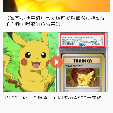
多部經典任天堂主機換《薩爾達傳說》特仕機
遭指詐欺！？估價師：交易正常