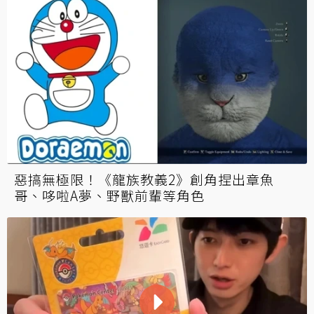
惡搞無極限！《龍族教義2》創角捏出章魚
哥、哆啦A夢、野獸前輩等角色