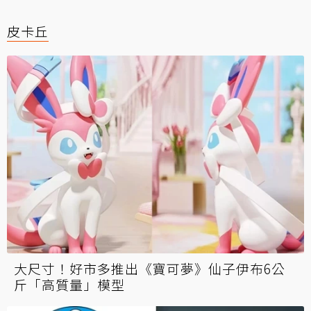
皮卡丘
大尺寸！好市多推出《寶可夢》仙子伊布6公
斤「高質量」模型