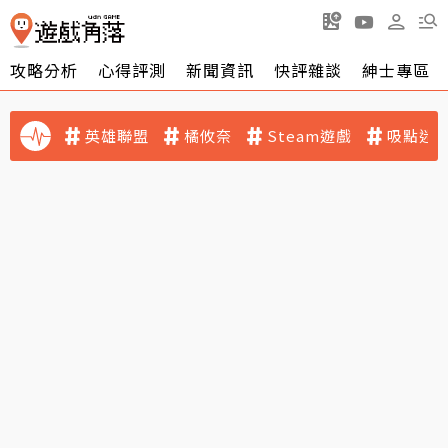
攻略分析
心得評測
新聞資訊
快評雜談
紳士專區
英雄聯盟
橘攸奈
Steam遊戲
吸點迷