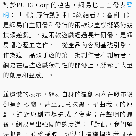
對於PUBG Corp的控告，網易也出面發表
聲
明
：「《荒野行動》和《終結者2：審判日》
是網易自主研發和發行的兩款沙盒模擬戰術競
技類遊戲」，這兩款遊戲經過長年研發，是網
易嘔心瀝血之作，「從產品內容到基礎引擎，
作為這一品類手遊的第一批創作者和創新者，
網易在這些遊戲獨創性的開發上，凝聚了大量
的創意和靈感」。
並遺憾的表示，網易自身的獨創內容在發布後
卻遭到抄襲，甚至惡意抹黑、扭曲我司的原
創，這對原創市場造成了傷害；在聲明的最
後，網易拿出強硬的態度道：「對此，我們堅
決抵制，並將採取一切法律措施捍衛我司權