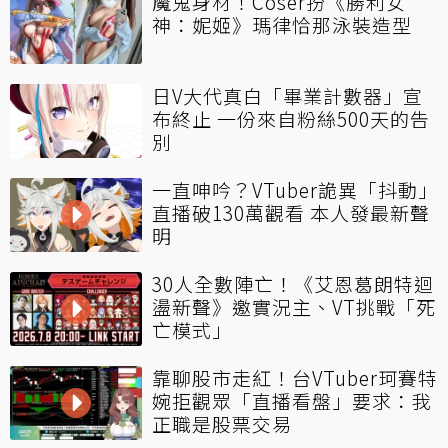
魔鬼身材！Coser扮《勝利女
神：妮姬》瑪律恰那泳裝造型
日V大代真白「畢業計數器」宣
布終止 一份來自粉絲500天的告
別
一直呻吟？VTuber詭異「抖動」
直播破130萬觀看 本人發最新聲
明
30人全數陣亡！《艾恩葛朗特迴
盪新聲》邀實況主、VT挑戰「死
亡模式」
靠聊股市走紅！台VTuber珂賽特
婉拒觀眾「直播看盤」要求：我
正職是股票交易