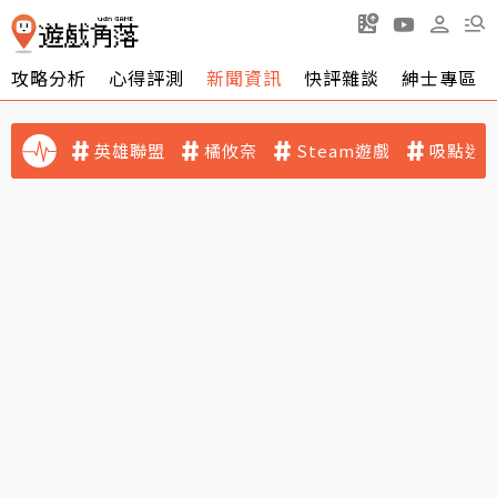
攻略分析
心得評測
新聞資訊
快評雜談
紳士專區
英雄聯盟
橘攸奈
Steam遊戲
吸點迷