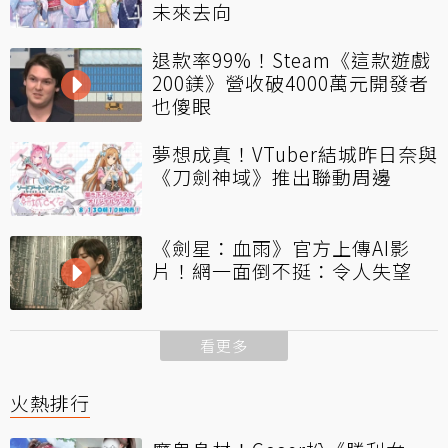
未來去向
退款率99%！Steam《這款遊戲
200鎂》營收破4000萬元開發者
也傻眼
夢想成真！VTuber結城昨日奈與
《刀劍神域》推出聯動周邊
《劍星：血雨》官方上傳AI影
片！網一面倒不挺：令人失望
看更多
火熱排行