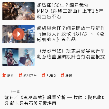
想營運150年？網易武俠
MMO《射鵰三部曲》上市1.5年
就宣告不治
超級縫合怪？網易開放世界新作
《無限大》致敬《GTA》、《漫
威蜘蛛人》等作品
《漫威爭鋒》玩家最愛暴露造型
創意總監強調設計皆有漫畫根據
網易
絕地求生
PUBG
騰訊
←
上一篇
爐石／《黑巫森林》職業分析 ─ 牧師：變色龍0
分 新卡只有石英元素堪用