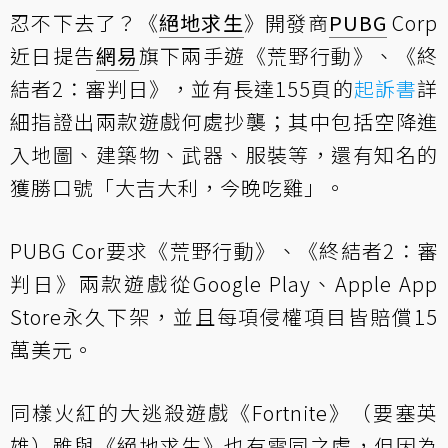
忍不下去了？《
絕地求生
》開發商
PUBG
Corp
近日提告
網易
旗下兩手遊《荒野行動》、《終
結者2：審判日》，並有長達155頁的
起訴書
詳
細指證出兩款遊戲何處抄襲；其中包括空降進
入地圖、建築物、武器、服裝等，還有知名的
獲勝口號「大吉大利，今晚吃雞」。
PUBG Cor要求《荒野行動》、《終結者2：審
判日》兩款遊戲從Google Play、Apple App
Store永久下架，並且每項侵權項目皆賠償15
萬美元。
同樣火紅的大逃殺遊戲《Fortnite》（要塞英
雄）雖與《絕地求生》也有雷同之處，但因為