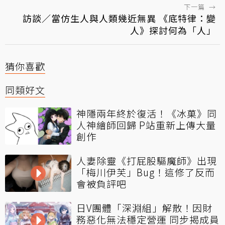
下一篇
→
訪談／當仿生人與人類幾近無異 《底特律：變
人》探討何為「人」
猜你喜歡
同類好文
神隱兩年終於復活！《冰菓》同
人神繪師回歸 P站重新上傳大量
創作
人妻除靈《打屁股驅魔師》出現
「梅川伊芙」Bug！這修了反而
會被負評吧
日V團體「深淵組」解散！因財
務惡化無法穩定營運 同步揭成員