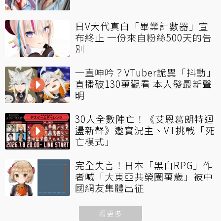
日V大代真白「畢業計數器」宣
布終止 一份來自粉絲500天的告
別
一直呻吟？VTuber詭異「抖動」
直播破130萬觀看 本人發最新聲
明
30人全數陣亡！《艾恩葛朗特迴
盪新聲》邀實況主、VT挑戰「死
亡模式」
完全失言！日本「黑白RPG」作
者喊「大東亞共榮圈萬歲」被中
國網友集體出征
看更多