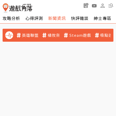
攻略分析
心得評測
新聞資訊
快評雜談
紳士專區
英雄聯盟
橘攸奈
Steam遊戲
吸點迷