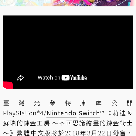
臺灣光榮特庫摩公開
PlayStation®4/
Nintendo
Switch
™《莉迪＆
蘇瑞的鍊金工房 ～不可思議繪畫的鍊金術士
～》繁體中文版將於2018年3月22日發售，