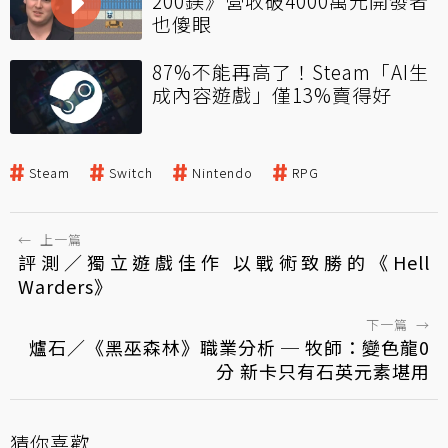
200鎂》營收破4000萬元開發者
也傻眼
87%不能再高了！Steam「AI生
成內容遊戲」僅13%賣得好
Steam
Switch
Nintendo
RPG
←
上一篇
評測／獨立遊戲佳作 以戰術致勝的《Hell
Warders》
下一篇
→
爐石／《黑巫森林》職業分析 ─ 牧師：變色龍0
分 新卡只有石英元素堪用
猜你喜歡