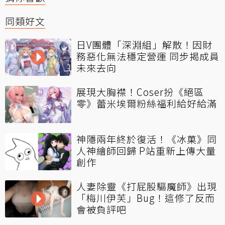
同類好文
日V團體「深淵組」解散！因財
務惡化無法穩定營運 同步揭成員
未來去向
展現大胸襟！Coser扮《絕區
零》蕾米埃爾粉絲福利給好給滿
神隱兩年終於復活！《冰菓》同
人神繪師回歸 P站重新上傳大量
創作
人妻除靈《打屁股驅魔師》出現
「梅川伊芙」Bug！這修了反而
會被負評吧