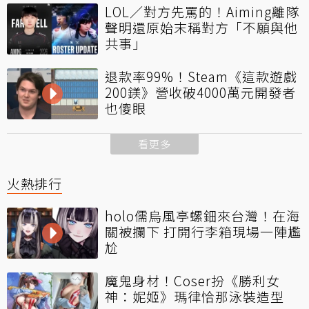
LOL／對方先罵的！Aiming離隊
聲明還原始末稱對方「不願與他
共事」
退款率99%！Steam《這款遊戲
200鎂》營收破4000萬元開發者
也傻眼
看更多
火熱排行
holo儒烏風亭螺鈿來台灣！在海
關被攔下 打開行李箱現場一陣尷
尬
魔鬼身材！Coser扮《勝利女
神：妮姬》瑪律恰那泳裝造型