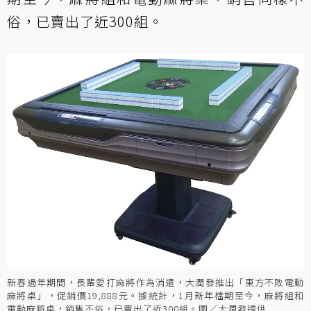
俗，已賣出了近300組。
新春過年期間，長輩愛打麻將作為消遣，大潤發推出「東方不敗電動
麻將桌」，促銷價19,888元。據統計，1月新年檔期至今，麻將組和
電動麻將桌，銷售不俗，已賣出了近300組。圖／大潤發提供