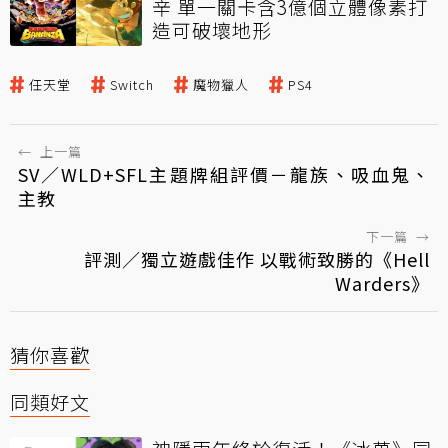
辛 單一關卡含3億個立體像素打
造可破壞地形
任天堂
Switch
魔物獵人
PS4
←
上一篇
SV／WLD+SFL主題牌組評價－龍族、吸血鬼、
主教
下一篇
→
評測／獨立遊戲佳作 以戰術致勝的《Hell
Warders》
猜你喜歡
同類好文