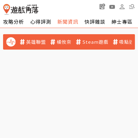
攻略分析
心得評測
新聞資訊
快評雜談
紳士專區
英雄聯盟
橘攸奈
Steam遊戲
吸點迷