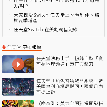
比一比／新款iPad Pro 該選10.5吋還是
9.7吋？
大家都愛Switch 任天堂上季營利佳、將
於夏季增產
任天堂Switch 在美創銷售紀錄
任天堂 更多報導
任天堂法務出手！粉絲自製「寶
可夢地理頻道」遭官方擊落
任天堂「角色召喚戰鬥系統」遭
美國專利商標局駁回！兩個月內
可提上訴
《咚奇剛：蕉力全開》揭開發秘