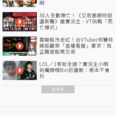
明
30人全數陣亡！《艾恩葛朗特迴
盪新聲》邀實況主、VT挑戰「死
亡模式」
靠聊股市走紅！台VTuber珂賽特
婉拒觀眾「直播看盤」要求：我
正職是股票交易
LOL／1等就全錯？實況主小明
劍魔開噴Bin厄薩斯：根本不會
玩
看更多