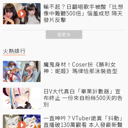
輸不起？日翻唱歌手被酸「比想
像中難聽500倍」惱羞成怒 隔天
發片反擊
看更多
火熱排行
魔鬼身材！Coser扮《勝利女
神：妮姬》瑪律恰那泳裝造型
日V大代真白「畢業計數器」宣
布終止 一份來自粉絲500天的告
別
一直呻吟？VTuber詭異「抖動」
直播破130萬觀看 本人發最新聲