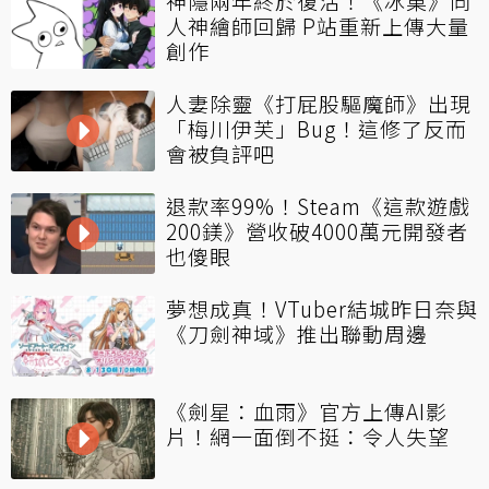
神隱兩年終於復活！《冰菓》同
人神繪師回歸 P站重新上傳大量
創作
人妻除靈《打屁股驅魔師》出現
「梅川伊芙」Bug！這修了反而
會被負評吧
退款率99%！Steam《這款遊戲
200鎂》營收破4000萬元開發者
也傻眼
夢想成真！VTuber結城昨日奈與
《刀劍神域》推出聯動周邊
《劍星：血雨》官方上傳AI影
片！網一面倒不挺：令人失望