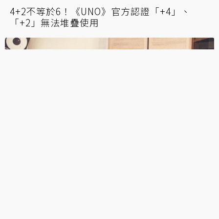
「繳工會年費不如買遊戲主機！」美國達美航
空宣傳海報惹議