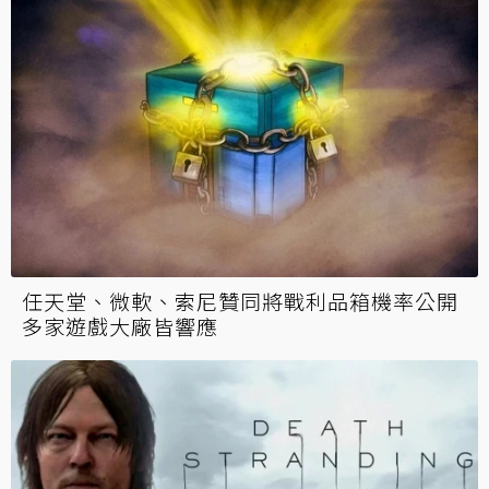
任天堂、微軟、索尼贊同將戰利品箱機率公開
多家遊戲大廠皆響應