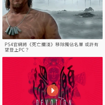
PS4官網將《死亡擱淺》移除獨佔名單 或許有
望登上PC？