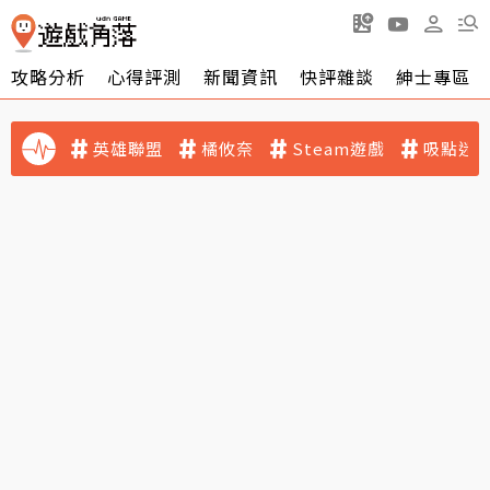
攻略分析
心得評測
新聞資訊
快評雜談
紳士專區
英雄聯盟
橘攸奈
Steam遊戲
吸點迷