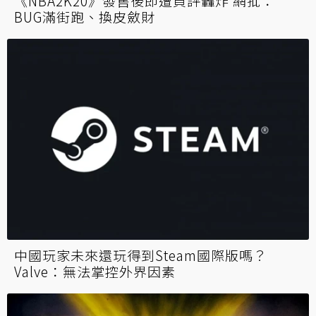
《NBA2K20》發售後即遭負評轟炸 網批：
BUG滿街跑、換皮斂財
中國玩家未來還玩得到Steam國際版嗎？
Valve：無法掌控外界因素