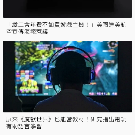
賣雞的槓吃雞 肯德基酸Apex更新慢反被開發
人員嗆爆