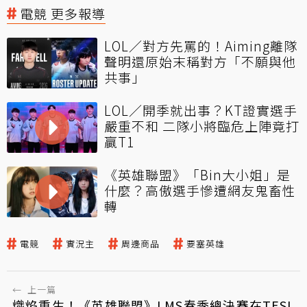
電競 更多報導
LOL／對方先罵的！Aiming離隊
聲明還原始末稱對方「不願與他
共事」
LOL／開季就出事？KT證實選手
嚴重不和 二隊小將臨危上陣竟打
贏T1
《英雄聯盟》「Bin大小姐」是
什麼？高傲選手慘遭網友鬼畜性
轉
電競
實況主
周邊商品
要塞英雄
←
上一篇
熾焰重生！《英雄聯盟》LMS春季總決賽在TESL