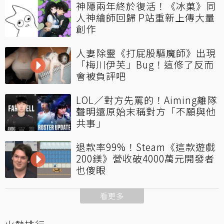
神隱兩年終於復活！《冰菓》同
人神繪師回歸 P站重新上傳大量
創作
人妻除靈《打屁股驅魔師》出現
「梅川伊芙」Bug！這修了反而
會被負評吧
LOL／對方先罵的！Aiming離隊
聲明還原始末稱對方「不願與他
共事」
退款率99%！Steam《這款遊戲
200鎂》營收破4000萬元開發者
也傻眼
看更多