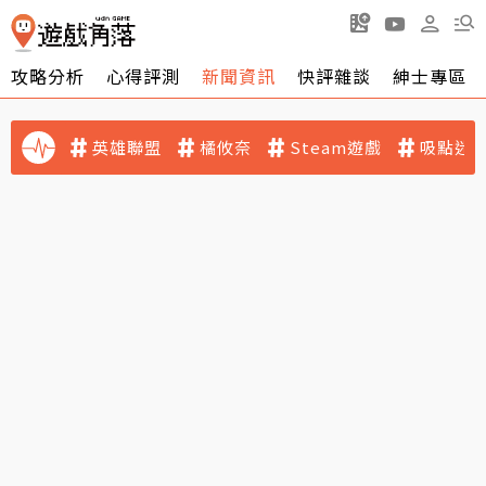
攻略分析
心得評測
新聞資訊
快評雜談
紳士專區
英雄聯盟
橘攸奈
Steam遊戲
吸點迷