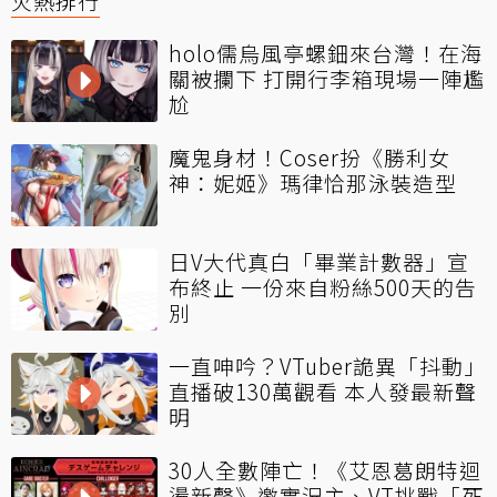
火熱排行
holo儒烏風亭螺鈿來台灣！在海
關被攔下 打開行李箱現場一陣尷
尬
魔鬼身材！Coser扮《勝利女
神：妮姬》瑪律恰那泳裝造型
日V大代真白「畢業計數器」宣
布終止 一份來自粉絲500天的告
別
一直呻吟？VTuber詭異「抖動」
直播破130萬觀看 本人發最新聲
明
30人全數陣亡！《艾恩葛朗特迴
盪新聲》邀實況主、VT挑戰「死