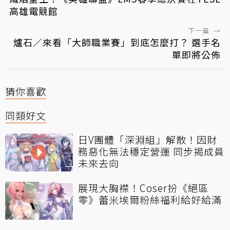
高雄電競館
下一篇
→
爐石／來看「大師職業賽」到底怎麼打？ 選手名
單即將公佈
猜你喜歡
同類好文
日V團體「深淵組」解散！因財
務惡化無法穩定營運 同步揭成員
未來去向
展現大胸襟！Coser扮《絕區
零》蕾米埃爾粉絲福利給好給滿