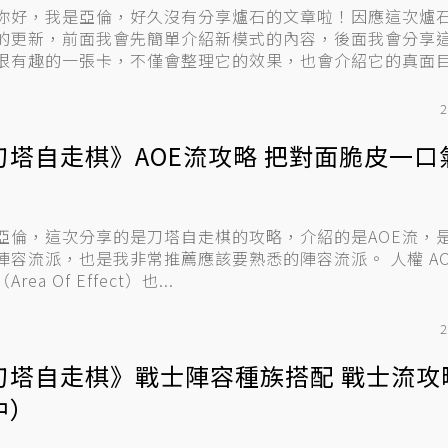
你好，我是亞倫，好久沒有分享爐石的文章啦！因應這次爐
的更新，前面我會先簡單介紹新模式的內容，後面我會分享
很有趣的一張卡，不僅會整理它的效果，也會介紹它的真面
助...
2
刀塔自走棋》AOE流攻略 把對面脆皮一口
！
亞倫，這次分享的是刀塔自走棋的攻略，介紹的是AOE流，
容流派，也是我非常推薦應該要熟悉的陣容流派。 人權 AOE流
Area Of Effect）也...
2
刀塔自走棋》戰士陣容種族搭配 戰士流攻
中）