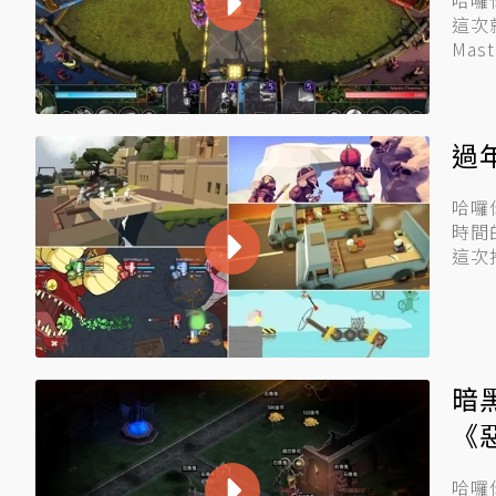
哈囉
這次
Ma
「...
過
哈囉
時間
這次
戲...
暗
《
哈囉