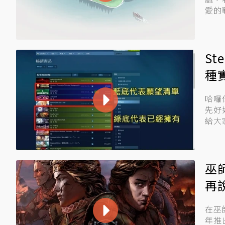
愛的
S
種
哈囉
先好
給大家
巫
再
在巫
年推