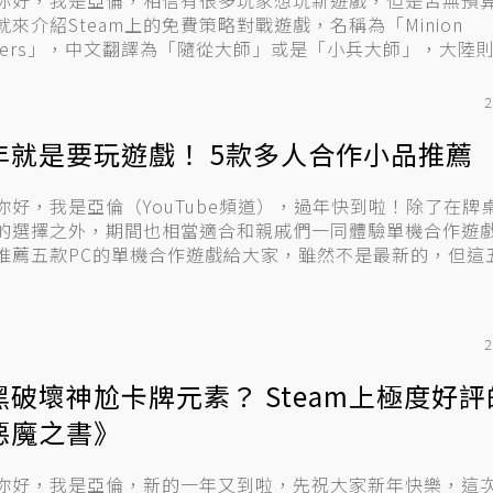
你好，我是亞倫，相信有很多玩家想玩新遊戲，但是苦無預
就來介紹Steam上的免費策略對戰遊戲，名稱為「Minion
sters」，中文翻譯為「隨從大師」或是「小兵大師」，大陸
2
年就是要玩遊戲！ 5款多人合作小品推薦
你好，我是亞倫（YouTube頻道），過年快到啦！除了在牌
的選擇之外，期間也相當適合和親戚們一同體驗單機合作遊
推薦五款PC的單機合作遊戲給大家，雖然不是最新的，但這
2
黑破壞神尬卡牌元素？ Steam上極度好評
惡魔之書》
你好，我是亞倫，新的一年又到啦，先祝大家新年快樂，這