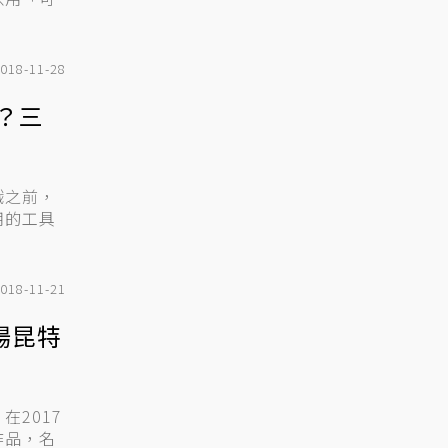
018-11-28
？三
戲之前，
用的工具
018-11-21
場昆特
2017
作品，名