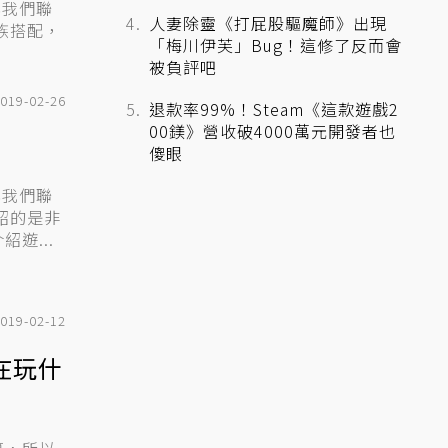
與我們聯
人妻除靈《打屁股驅魔師》出現
「梅川伊芙」Bug！這修了反而會
被負評吧
019-02-26
退款率99%！Steam《這款遊戲2
00鎂》營收破4000萬元開發者也
）
傻眼
與我們聯
遊...
019-02-12
在玩什