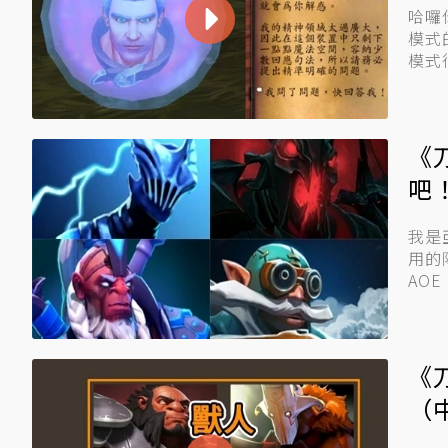
哈囉
模式
模式
能夠幫
《
吧
我是
用的陣
AOE（
《
（