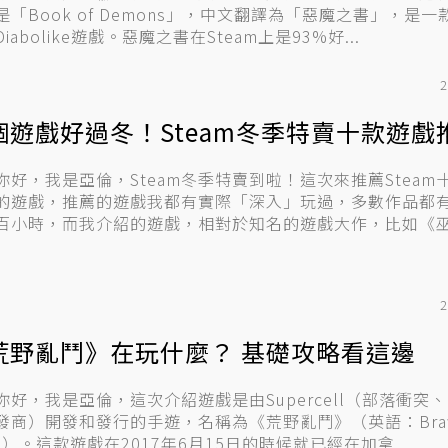
是「Book of Demons」，中文翻譯為「惡魔之書」，是
iabolike遊戲。惡魔之書在Steam上是93%好...
2
個遊戲好過冬！Steam冬季特賣十款遊戲推
你好，我是亞倫，Steam冬季特賣到啦！這次來推薦Steam
的遊戲，推薦的遊戲我都有實際「深入」玩過，多數作品都
百小時，而我介紹的遊戲，相對於知名的遊戲大作，比如《巫師
2
荒野亂鬥》在玩什麼？ 基礎攻略看這邊
你好，我是亞倫，這次介紹遊戲是由Supercell（部落衝突
發商）開發和發行的手遊，名稱為《荒野亂鬥》（英語：Bra
rs）。這款遊戲在2017年6月15日的時候就已經在加拿...