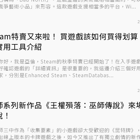
戰爭藝術小品」來形容。這款遊戲支援相當多的平台，Wi...
2
team特賣又來啦！ 買遊戲該如何買得划算
實用工具介紹
你好，我是亞倫，Steam的秋季特賣已經開始了！在入手遊
好確認遊戲的「詳細資訊」是很重要的，我這邊介紹三個好
，分別是Enhanced Steam、SteamDatabas...
2
師系列新作品《王權殞落：巫師傳說》來
說！
師三中作為「收集要素」的小遊戲卻大受歡迎的《昆特牌》，在
出線上版本的卡牌遊戲之後，如今又推出了有獨立劇情的新