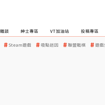
雜談
紳士專區
VT加油站
投稿專區
Steam遊戲
吸點迷因
聯盟戰棋
遊戲