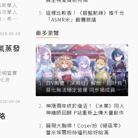
石新單人
這次單人
這樣比較香！《碧藍航線》推千元
目，希望
「ASMR米」飯糰掀議
最多瀏覽
019-05-20
氣蒸發
是相當實
日V團體「深淵組」解散！因財務
惡化無法穩定營運 同步揭成員未
來去向
019-03-04
神隱兩年終於復活！《冰菓》同人
神繪師回歸 P站重新上傳大量創作
略
展現大胸襟！Coser扮《絕區零》
蕾米埃爾粉絲福利給好給滿