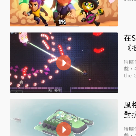
在S
《
哈囉
戲，名
the
風
對
哈囉
戲，