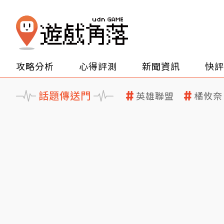
攻略分析
心得評測
新聞資訊
快評
話題傳送門
英雄聯盟
橘攸奈