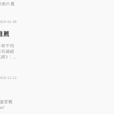
一款紙片風
019-01-09
薦
十款不同
有玩過超
3：...
018-12-22
、皇室戰
wl