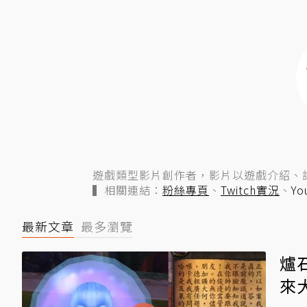
遊戲類型影片創作者，影片以遊戲介紹、
▍相關連結：
粉絲專頁
、
Twitch實況
、
Yo
最新文章
最多瀏覽
爐
來