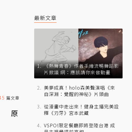
最新文章
《熱舞青春》作者手繪流暢舞蹈影
片掀議 網：應該請你來做動畫
美夢成真！holo森美聲演唱《來
自深淵：覺醒的神秘》片頭曲
45
篇文章
從漫畫中走出來！健身主播完美詮
」 原
釋《刃牙》宮本武藏
VSPO!限定餐廳即將登陸台港 成
員主視覺提前亮相