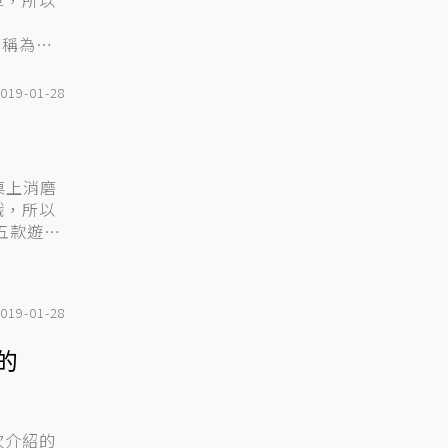
算，所以
則稱為
019-01-28
桌上消磨
戲，所以
五款遊
019-01-28
的
次介紹的