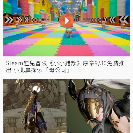
Steam娃兒冒險《小小錯誤》序章9/30免費推
出 小北鼻探索「母公司」