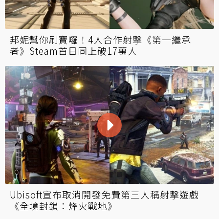
邦妮幫你刷寶囉！4人合作射擊《第一繼承
者》Steam首日同上破17萬人
Ubisoft宣布取消開發免費第三人稱射擊遊戲
《全境封鎖：烽火戰地》