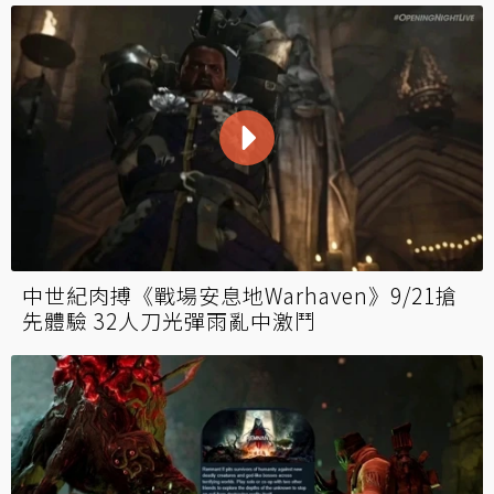
Steam好評《遺跡2》PS5體驗：類魂TPS槍械
珍稀 隨機摸索冰山一角秘密