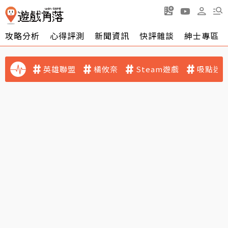
攻略分析
心得評測
新聞資訊
快評雜談
紳士專區
英雄聯盟
橘攸奈
Steam遊戲
吸點迷