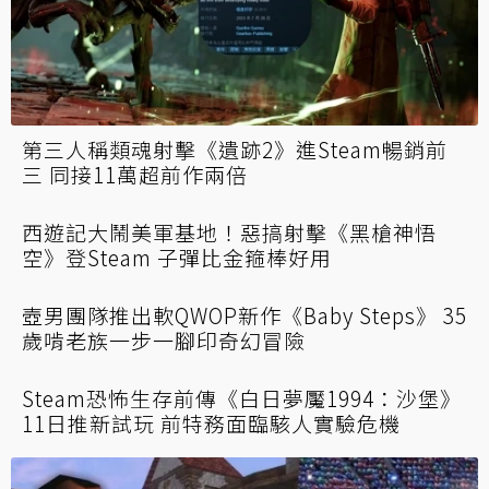
中世紀肉搏《戰場安息地Warhaven》9/21搶
先體驗 32人刀光彈雨亂中激鬥
第三人稱類魂射擊《遺跡2》進Steam暢銷前
三 同接11萬超前作兩倍