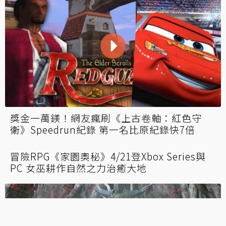
西遊記大鬧美軍基地！惡搞射擊《黑槍神悟
空》登Steam 子彈比金箍棒好用
壺男團隊推出軟QWOP新作《Baby Steps》 35
歲啃老族一步一腳印奇幻冒險
Steam恐怖生存前傳《白日夢魘1994：沙堡》
11日推新試玩 前特務面臨駭人實驗危機