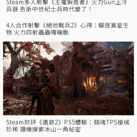
Steam多人射擊《王權製造者》火力Gun上冷
兵器 告訴中世紀士兵時代變了！
4人合作射擊《絕地戰兵2》心得：驅逐異星生
物 火力四射蟲蟲嘎嘣脆