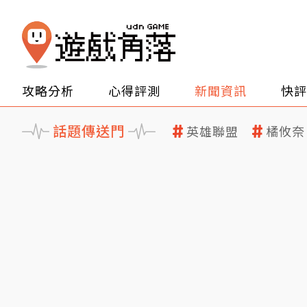
攻略分析
心得評測
新聞資訊
快評
話題傳送門
英雄聯盟
橘攸奈