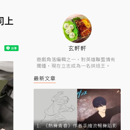
同上
玄軒軒
遊戲角落編輯之一，對英雄聯盟情有
獨鍾，現在立志成為一名烘焙王。
最新文章
《熱舞青春》作者手繪流暢舞蹈影