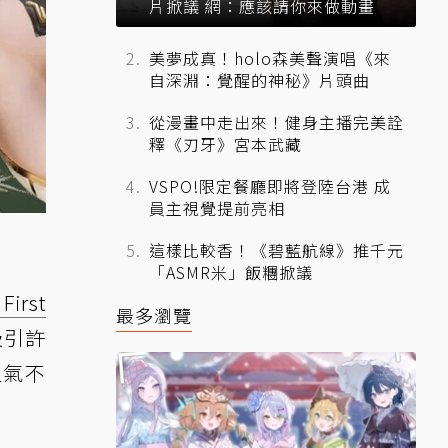
片掀議 網：應該請你來做動畫
美夢成真！holo森美聲演唱《來
自深淵：覺醒的神秘》片頭曲
從漫畫中走出來！健身主播完美詮
釋《刃牙》宮本武藏
VSPO!限定餐廳即將登陸台港 成
員主視覺提前亮相
這樣比較香！《碧藍航線》推千元
「ASMR米」飯糰掀議
First
最多瀏覽
吸引許
人氣不