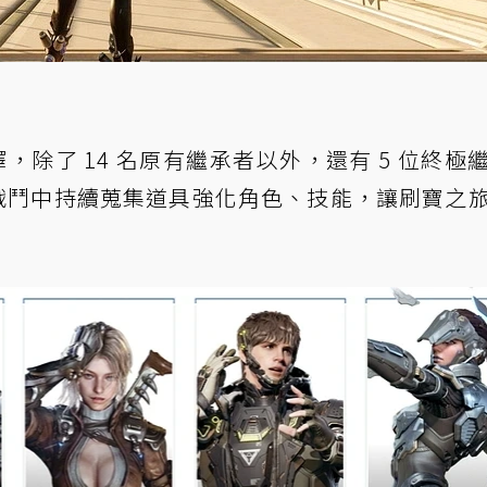
擇，除了 14 名原有繼承者以外，還有 5 位終極
ant）。在戰鬥中持續蒐集道具強化角色、技能，讓刷寶之