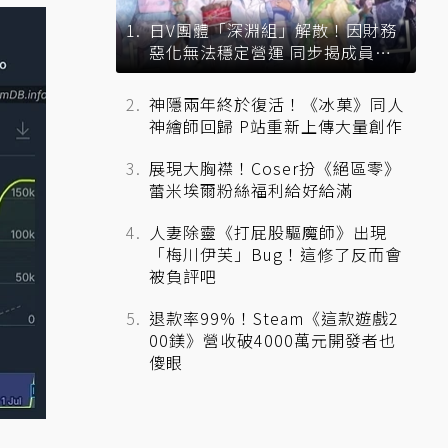
日V團體「深淵組」解散！因財務
惡化無法穩定營運 同步揭成員未
來去向
神隱兩年終於復活！《冰菓》同人
神繪師回歸 P站重新上傳大量創作
展現大胸襟！Coser扮《絕區零》
蕾米埃爾粉絲福利給好給滿
人妻除靈《打屁股驅魔師》出現
「梅川伊芙」Bug！這修了反而會
被負評吧
退款率99%！Steam《這款遊戲2
00鎂》營收破4000萬元開發者也
傻眼