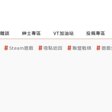
雜談
紳士專區
VT加油站
投稿專區
Steam遊戲
吸點迷因
聯盟戰棋
遊戲