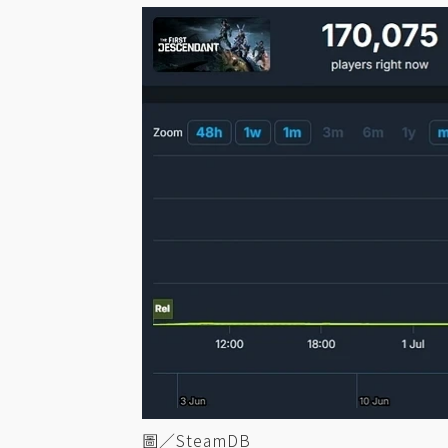
圖／SteamDB