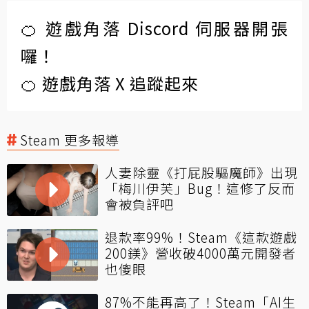
🍊 遊戲角落 Discord 伺服器開張
囉！
🍊 遊戲角落 X 追蹤起來
Steam 更多報導
人妻除靈《打屁股驅魔師》出現
「梅川伊芙」Bug！這修了反而
會被負評吧
退款率99%！Steam《這款遊戲
200鎂》營收破4000萬元開發者
也傻眼
87%不能再高了！Steam「AI生