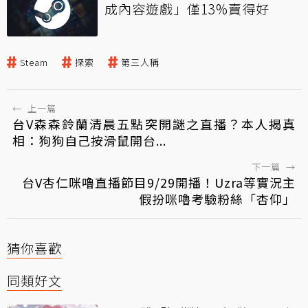
成內容遊戲」僅13%賣得好
Steam
探索
第三人稱
←
上一篇
台V森森鈴蘭清晨五點突開謎之直播？本人揭真
相：狗狗自己按滑鼠開台...
下一篇
→
台V杏仁咪嚕直播節目9/29開播！Uzra等實況主
假扮咪嚕考驗粉絲「杏仰」
猜你喜歡
同類好文