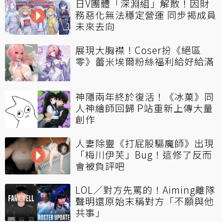
日V團體「深淵組」解散！因財
務惡化無法穩定營運 同步揭成員
未來去向
展現大胸襟！Coser扮《絕區
零》蕾米埃爾粉絲福利給好給滿
神隱兩年終於復活！《冰菓》同
人神繪師回歸 P站重新上傳大量
創作
人妻除靈《打屁股驅魔師》出現
「梅川伊芙」Bug！這修了反而
會被負評吧
LOL／對方先罵的！Aiming離隊
聲明還原始末稱對方「不願與他
共事」