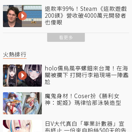
退款率99%！Steam《這款遊戲
200鎂》營收破4000萬元開發者
也傻眼
看更多
火熱排行
holo儒烏風亭螺鈿來台灣！在海
關被攔下 打開行李箱現場一陣尷
尬
魔鬼身材！Coser扮《勝利女
神：妮姬》瑪律恰那泳裝造型
日V大代真白「畢業計數器」宣
布終止 一份來自粉絲500天的告