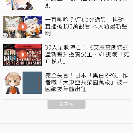
別
一直呻吟？VTuber詭異「抖動」
直播破130萬觀看 本人發最新聲
明
30人全數陣亡！《艾恩葛朗特迴
盪新聲》邀實況主、VT挑戰「死
亡模式」
完全失言！日本「黑白RPG」作
者喊「大東亞共榮圈萬歲」被中
國網友集體出征
看更多