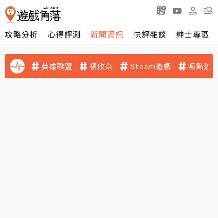
攻略分析
心得評測
新聞資訊
快評雜談
紳士專區
英雄聯盟
橘攸奈
Steam遊戲
吸點迷