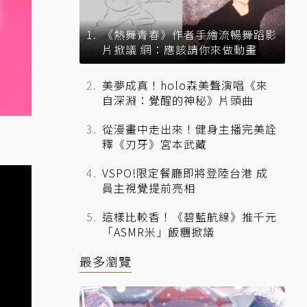
《熱舞青春》作者手繪流暢舞蹈影
片掀議 網：應該請你來做動畫
美夢成真！holo森美聲演唱《來
自深淵：覺醒的神秘》片頭曲
從漫畫中走出來！健身主播完美詮
釋《刃牙》宮本武藏
VSPO!限定餐廳即將登陸台港 成
員主視覺提前亮相
這樣比較香！《碧藍航線》推千元
「ASMR米」飯糰掀議
最多瀏覽