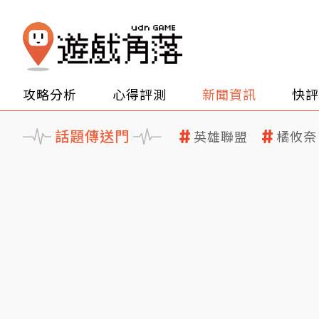
攻略分析
心得評測
新聞資訊
快評
話題傳送門
英雄聯盟
橘攸奈