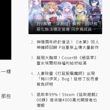
日V團體「深淵組」解散！因財務
惡化無法穩定營運 同步揭成員未
來去向
神隱兩年終於復活！《冰菓》同人
神繪師回歸 P站重新上傳大量創作
展現大胸襟！Coser扮《絕區零》
蕾米埃爾粉絲福利給好給滿
不一樣
人妻除靈《打屁股驅魔師》出現
「梅川伊芙」Bug！這修了反而會
被負評吧
退款率99%！Steam《這款遊戲2
。那些
00鎂》營收破4000萬元開發者也
傻眼