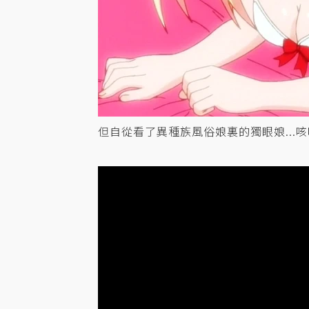
但自從看了異種族風俗娘裏的獨眼娘...