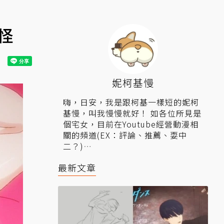
怪
妮柯基慢
嗨，日安，我是跟柯基一樣短的妮柯
基慢，叫我慢慢就好！ 如各位所見是
個宅女，目前在Youtube經營動漫相
關的頻道(EX：評論、推薦、耍中
二？)
▍相關連結：
FB
、
YT
、
IG
。
最新文章