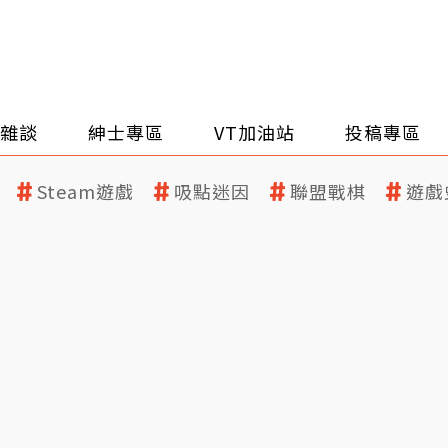
雜談
紳士專區
VT加油站
投稿專區
Steam遊戲
吸點迷因
聯盟戰棋
遊戲