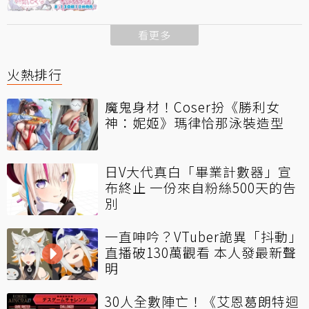
看更多
火熱排行
魔鬼身材！Coser扮《勝利女
神：妮姬》瑪律恰那泳裝造型
日V大代真白「畢業計數器」宣
布終止 一份來自粉絲500天的告
別
一直呻吟？VTuber詭異「抖動」
直播破130萬觀看 本人發最新聲
明
30人全數陣亡！《艾恩葛朗特迴