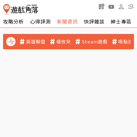
攻略分析
心得評測
新聞資訊
快評雜談
紳士專區
英雄聯盟
橘攸奈
Steam遊戲
吸點迷