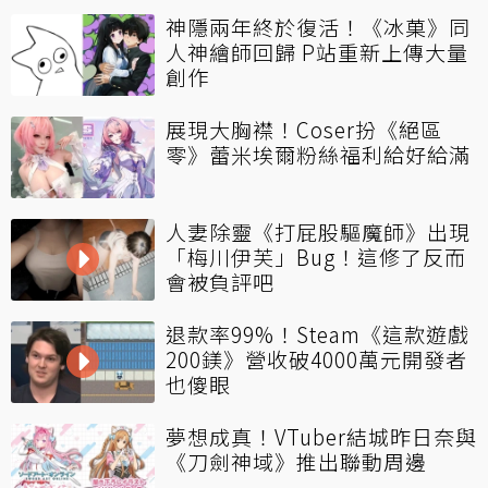
神隱兩年終於復活！《冰菓》同
人神繪師回歸 P站重新上傳大量
創作
展現大胸襟！Coser扮《絕區
零》蕾米埃爾粉絲福利給好給滿
人妻除靈《打屁股驅魔師》出現
「梅川伊芙」Bug！這修了反而
會被負評吧
退款率99%！Steam《這款遊戲
200鎂》營收破4000萬元開發者
也傻眼
夢想成真！VTuber結城昨日奈與
《刀劍神域》推出聯動周邊