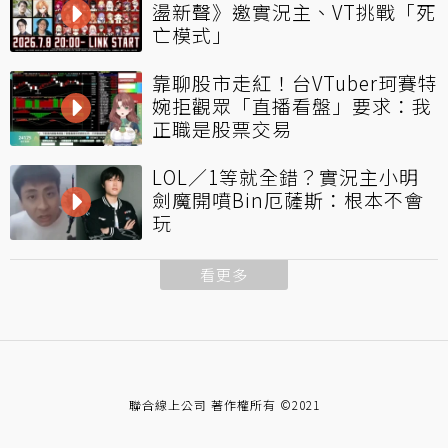
盪新聲》邀實況主、VT挑戰「死
亡模式」
靠聊股市走紅！台VTuber珂賽特
婉拒觀眾「直播看盤」要求：我
正職是股票交易
LOL／1等就全錯？實況主小明
劍魔開噴Bin厄薩斯：根本不會
玩
看更多
聯合線上公司 著作權所有 ©2021