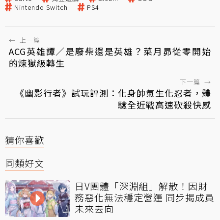
Nintendo Switch
PS4
←
上一篇
ACG英雄譚／是廢柴還是英雄？菜月昴從零開始
的煉獄級轉生
下一篇
→
《幽影行者》試玩評測：化身帥氣生化忍者，體
驗全近戰高速砍殺快感
猜你喜歡
同類好文
日V團體「深淵組」解散！因財
務惡化無法穩定營運 同步揭成員
未來去向