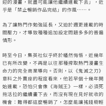
迎的漫畫，就盡可能讓他繼續連載下去」，近
乎是「禁止暢銷作品完結」的作風……。
為了讓熱門作勉強延長，又迫於週更連載的時
間壓力，才導致種種追加設定問題多多的普遍
情形。
時至今日，集英社似乎終於幡然悔悟，近幾年
已有所改變，不再是以往那種搾取熱門漫畫生
命力的完全商業導向。否則，以《鬼滅之刃》
意料之外賣座的程度看來，他若早個十幾年開
始連載，恐怕只會像《海賊王》一樣，必須死
拖活拉的繼續畫下去，而沒有現在見好就收的
機會：難得都這麼暢銷了，怎麼能讓搖錢樹輕