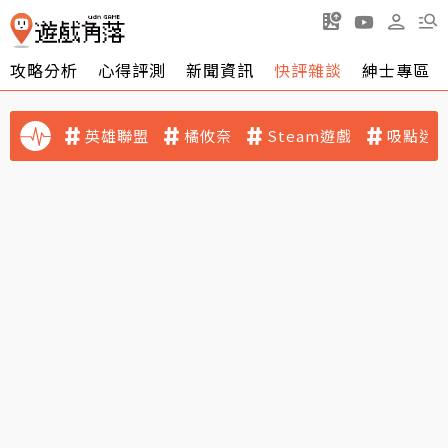
攻略分析
心得評測
新聞資訊
快評雜談
紳士專區
英雄聯盟
橘攸奈
Steam遊戲
吸點迷