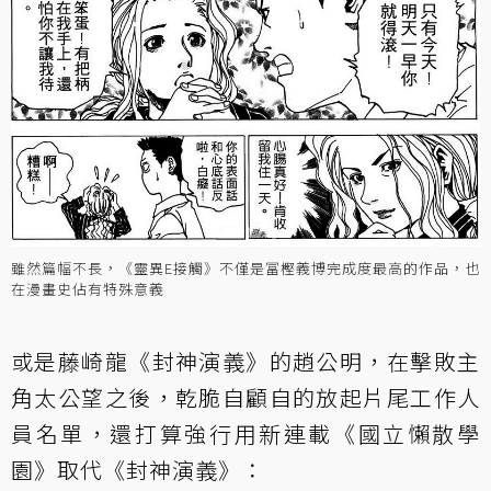
雖然篇幅不長，《靈異E接觸》不僅是冨樫義博完成度最高的作品，也
在漫畫史佔有特殊意義
或是藤崎龍《封神演義》的趙公明，在擊敗主
角太公望之後，乾脆自顧自的放起片尾工作人
員名單，還打算強行用新連載《國立懶散學
園》取代《封神演義》：