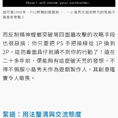
這可是1998年、PS1時期的遊戲欸……。小島秀夫超前時代的鬼點子
真是非常驚人
而反制精神螳螂突破第四面牆攻擊的攻略手段
也很惡搞：你只要把 PS 手把接線從 1P 換到
2P，這防毒面具仔就讀不到你的行動了！遠在
二十多年前，便能夠有這麼破天荒的發想，不
得不佩服小島秀夫作為遊戲製作人，其創意確
實令人敬畏。
絮語：用法釐清與交流態度