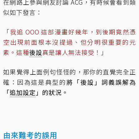
在網路上參與網友討論 ACG，有時候會看到類
似如下發言：
「
我追 OOO 這部漫畫好幾年，到後期竟然憑
空出現前面根本沒提過、但分明很重要的元
素。這種
後設
真是讓人無法接受！
」
如果覺得上面例句怪怪的，那你的直覺完全正
確：因為這是典型的
將「後設」詞義誤解為
「
追加設定
」的狀況。
由來難考的誤用