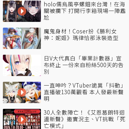
holo儒烏風亭螺鈿來台灣！在海
關被攔下 打開行李箱現場一陣尷
尬
魔鬼身材！Coser扮《勝利女
神：妮姬》瑪律恰那泳裝造型
日V大代真白「畢業計數器」宣
布終止 一份來自粉絲500天的告
別
一直呻吟？VTuber詭異「抖動」
直播破130萬觀看 本人發最新聲
明
30人全數陣亡！《艾恩葛朗特迴
盪新聲》邀實況主、VT挑戰「死
亡模式」