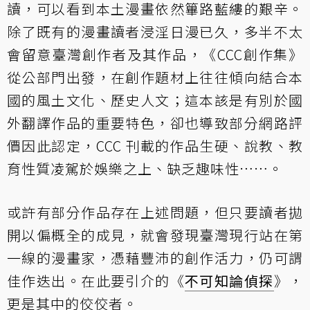
讀，可以看到本土漫畫依然篳路藍縷的艱辛。
除了既有的漫畫讀者浸淫日漫已久，多半不太
會留意臺灣創作者及其作品，《CCC創作集》
從公部門出發，在創作題材上往往傾向結合本
國的風土文化、歷史人文；這本該是有別於國
外翻譯作品的重要特色，卻也導致部分網路評
價因此認定，CCC 刊載的作品生硬、說教、教
育性質凌駕於娛樂之上、缺乏趣味性……。
或許有部分作品存在上述問題，但只要讀者拋
開以偏概全的成見，就會發現臺灣現行站在第
一線的漫畫家，憑藉豐沛的創作活力，仍可謂
佳作迭出。在此要引介的《
不可知論偵探
》，
更是其中的佼佼者。