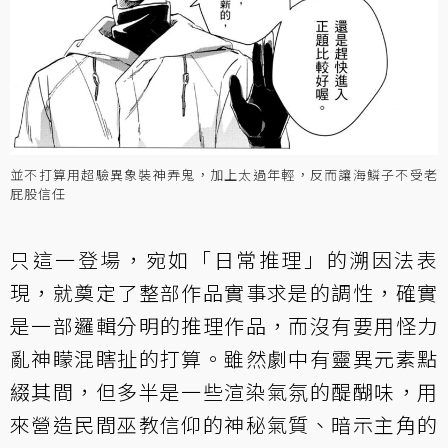
並不打算用超驗異象裝神弄鬼，加上太過年輕，反而讓海鱗子不受老
屁股信任
只這一登場，宛如「日常推理」的溯因法表
現，就奠定了整部作品實事求是的調性，確實
是一部邏輯分明的推理作品，而沒有要用怪力
亂神矇混瞎扯的打算。雖然劇中有靈異元素點
綴其間，但多半是一些渲染氣氛的醍醐味，用
來營造民間巫教信仰的神秘氣質、暗示主角的