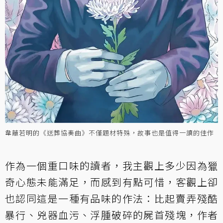
韋蘺若明的《送葬協奏曲》不僅題材特殊，故事也是值得一讀的佳作
作為一個重口味的讀者，我主觀上多少因為獵
奇心態未能滿足，而感到有點可惜，客觀上卻
也認同這是一種有品味的作法：比起賣弄殘酷
暴行、兇器血污、浮腫破碎的屍首殘塊，作者