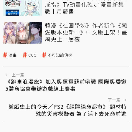
戒指》TV動畫化確定 漫畫新集
數十月發售
韓漫《社團學姊》作者新作《戀
愛版本更新中》中文版上架！畫
風更上一層樓
漫畫
CCC
不可知論偵探
←
上一篇
《跑車浪漫旅》加入奧運電競前哨戰 國際奧委邀
5體育協會舉辦遊戲線上賽事
下一篇
→
遊戲史上的今天／PS2《絕體絕命都市》 題材特
殊的災害模擬器 為了活下去死命前進