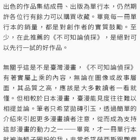
出色的作品集結成冊、出版為單行本，仍然期
許各位行有餘力可以購買收藏。畢竟每一冊單
行本的銷量，都是對創作者的實質鼓勵。至
少，在此推薦的《不可知論偵探》，是絕對可
以先行一試的好作品。
無關乎這是不是臺灣漫畫，《不可知論偵探》
有著實屬上乘的內容，無論在圖像或故事層
面，其品質之高，應該是大多數讀者一看就
懂。但相較於日本漫畫，臺漫能見度往往難以
相提並論。筆者只希望拋磚引玉，透過簡單的
介紹來引起更多漫畫讀者注意，從而成為支持
這部漫畫的動力之一——畢竟，才一冊單行本
就被海鱗子圈粉的我，非常希望薛西斯跟鸚鵡