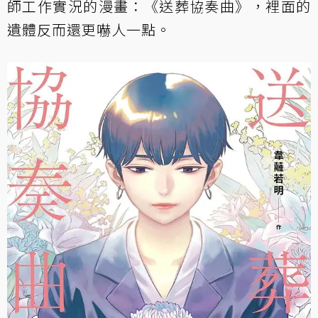
師工作實況的漫畫：
《送葬協奏曲》
，裡面的
遺體反而還更嚇人一點。