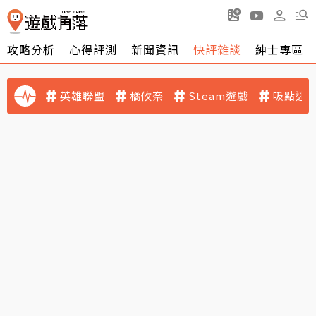
攻略分析
心得評測
新聞資訊
快評雜談
紳士專區
英雄聯盟
橘攸奈
Steam遊戲
吸點迷