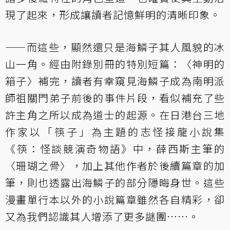
現了起來，形成讓讀者記憶鮮明的清晰印象。
——而這些，顯然還只是海鱗子其人風貌的冰
山一角。經由附錄別冊的特別短篇：〈神明的
箱子〉補完，讀者有幸窺見海鱗子成為南明派
師祖關門弟子前後的事件片段，看似補充了些
許主角之所以成為道士的起源。在日港台三地
作家以「筷子」為主題的志怪接龍小說集
《筷：怪談競演奇物語》
中，薛西斯主筆的
〈珊瑚之骨〉，加上其他作者於後續篇章的加
筆，則也透露出海鱗子的部分隱晦身世。這些
漫畫單行本以外的小說篇章雖然各自精彩，卻
又為我們認識其人增添了更多謎團……。