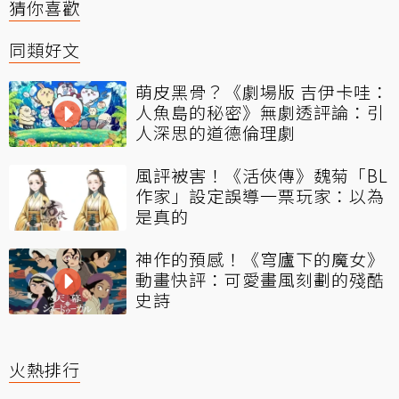
猜你喜歡
同類好文
萌皮黑骨？《劇場版 吉伊卡哇：
人魚島的秘密》無劇透評論：引
人深思的道德倫理劇
風評被害！《活俠傳》魏菊「BL
作家」設定誤導一票玩家：以為
是真的
神作的預感！《穹廬下的魔女》
動畫快評：可愛畫風刻劃的殘酷
史詩
火熱排行