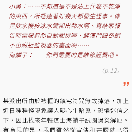
小吳：……不知道是不是沾上什麼不乾淨
的東西，所裡連著好幾天都發生怪事。像
是飲水機按冰水鍵卻出熱水啊、寫結案報
告時電腦忽然自動關機啊、醉漢鬥毆卻調
不出附近監視器的畫面啊……
海鱗子：——你們需要的是維修經費吧。
（p.12）
某派出所由於裱框的鎮宅符咒無故掉落，加上
近日種種怪現象讓人疑心生暗鬼，恐懼迷信之
下，因此找來年輕道士海鱗子試圖消災解厄。
有意思的是，我們雖然從宣傳和書腰就已得