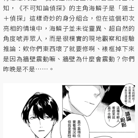
知，《不可知論偵探》的主角海鱗子是「道士
＋偵探」這樣奇妙的身分組合，但在這個初次
亮相的情境中，海鱗子並未從靈異、超自然的
角度唬弄眾人，而是很樸實的現地觀察和經驗
推論：欸你們東西壞了就要修啊、裱框掉下來
是因為牆壁震動嘛、牆壁為什麼會震動？你們
昨晚是不是……。