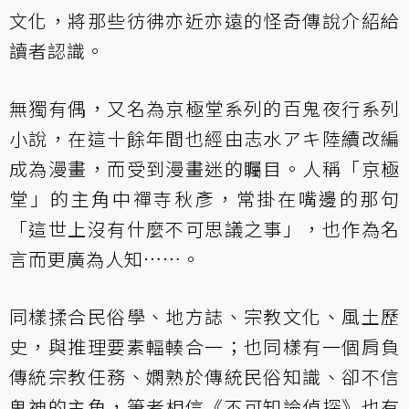
文化，將那些彷彿亦近亦遠的怪奇傳說介紹給
讀者認識。
無獨有偶，又名為京極堂系列的百鬼夜行系列
小說，在這十餘年間也經由志水アキ陸續改編
成為漫畫，而受到漫畫迷的矚目。人稱「京極
堂」的主角中禪寺秋彥，常掛在嘴邊的那句
「這世上沒有什麼不可思議之事」，也作為名
言而更廣為人知……。
同樣揉合民俗學、地方誌、宗教文化、風土歷
史，與推理要素輻輳合一；也同樣有一個肩負
傳統宗教任務、嫻熟於傳統民俗知識、卻不信
鬼神的主角，筆者相信《不可知論偵探》也有