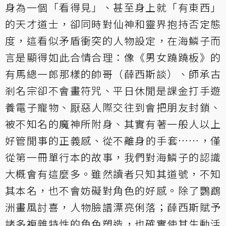
身為一個「看得見」、甚至身上就「有東西」
的天才道士，卻同時對仙神和靈界抱持否定態
度，這看似矛盾衝突的人物設定，在海鱗子而
言是顯得如此合情合理：像《男女蹺蹺板》的
有馬總一郎那樣的帥哥（薛西斯談）、師承古
剎名宗卻不會畫符咒、平日休閒是課金打手遊
養電子寵物、厭惡人際交往到會把朋友封鎖、
被不知名的魔神所附身、其實有著一般人以上
好管閒事的正義感、從不離身的手套……，僅
從第一冊單行本的故事，我們對海鱗子的認識
大概會有這麼多。雖然讀者只知其道號，不知
其本名，也不會妨礙對角色的好感。除了鸚鵡
洲畫風討喜，人物臉譜漂亮俐落；薛西斯賦予
諸多複雜特性的角色塑造，也確實使其生動活