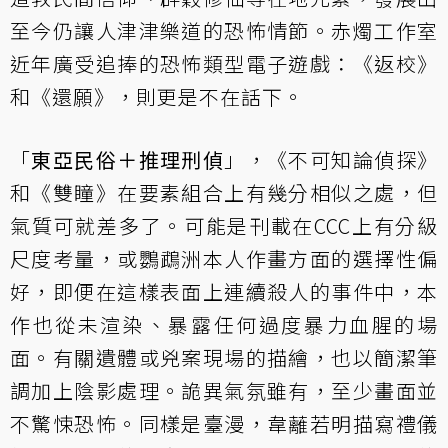
至今仍讓人津津樂道的恐怖情節。赤燭工作室
近年廣受追捧的恐怖類型電子遊戲：《返校》
和《還願》，則更是不在話下。
「
東亞民俗＋推理刑偵
」，《不可知論偵探》
和《雙瞳》在要素組合上有幾分相似之處，但
氣質可就差多了。可能是刊載在CCC上有分級
尺度考量，或鸚鵡洲本人作畫方面的選擇性偏
好，即便在這樣表面上連續殺人的事件中，本
作也從未渲染、暴露任何過度暴力血腥的場
面。有關遺體或兇案現場的描繪，也以簡潔筆
調加上陰影處理。詭異氣氛雖有，至少畫面並
不驚悚恐怖。同樣是臺漫，韋蘺若明描寫禮儀