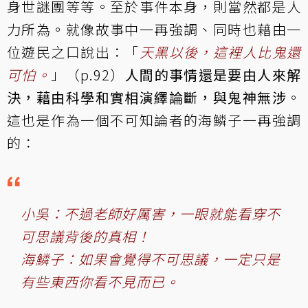
身世謎團等等。至於事件本身，則當然都是人
力所為。就像故事中一再強調、同時也藉由一
位遊民之口說出：「
天黑以後，這裡人比鬼還
可怕。
」（p.92）
人間的事情還是要由人來解
決，藉由科學和實相演繹論斷，與鬼神無涉
。
這也是作為一個
不可知論者
的海鱗子一再強調
的：
小吳：不過老師好厲害，一眼就能看穿不
可思議背後的真相！
海鱗子：如果會覺得不可思議，一定只是
有些東西你看不見而已。