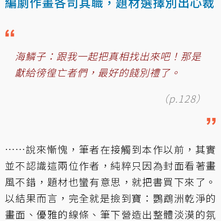
編劇作畫各司其職，題材選擇別出心裁
海鱗子：跟我一起把真相找出來吧！那是
獻給徬徨亡者們，最好的餞別禮了。
（p.128）
……說來慚愧，筆者在接觸到本作以前，其實
並不認識這兩位作者，純粹只因為封面看著畫
風不錯，題材也蠻有意思，就把書買下來了。
以結果而言，完全就是撿到寶：鸚鵡洲乾淨的
畫面、優雅的線條、筆下營造出整體淡漠的氛