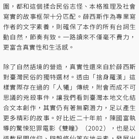
圍，都和這個揉合民俗志怪、本格推理及社會
寫實的故事框架十分匹配。薛西斯作為專業寫
作者的文字素養，則確保了本作的所有台詞生
動自然，節奏有致。一路讀來不僅毫不費力，
更富含真實性和生活感。
除了自然語境的營造，真實性還來自於薛西斯
對臺灣民俗的獨特選材。透由「捨身羅漢」這
樣實際存在過的「人犧」傳統，附會而成不可
思議的兇殺事件，讓我們看到臺灣本地文化結
合文本創作，其實仍有著無窮潛力，足以產生
更多精彩的故事。好比近二十年前，陳國富執
導的驚悚犯罪電影《雙瞳》（2002），也是以
道教民間信仰、辟穀修仙等在地元素，發展出