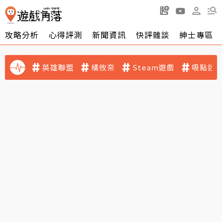
攻略分析
心得評測
新聞資訊
快評雜談
紳士專區
英雄聯盟
橘攸奈
Steam遊戲
吸點迷