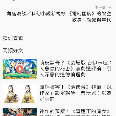
下一篇
→
角落漫談／科幻小說新視野 《電幻國度》的架空
敘事、視覺與年代
猜你喜歡
同類好文
萌皮黑骨？《劇場版 吉伊卡哇：
人魚島的秘密》無劇透評論：引
人深思的道德倫理劇
風評被害！《活俠傳》魏菊「BL
作家」設定誤導一票玩家：以為
是真的
神作的預感！《穹廬下的魔女》