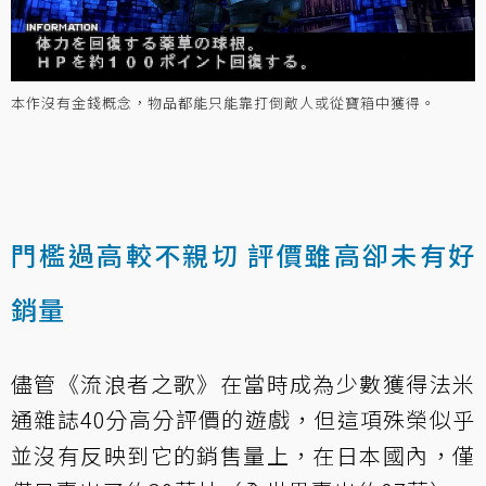
本作沒有金錢概念，物品都能只能靠打倒敵人或從寶箱中獲得。
門檻過高較不親切 評價雖高卻未有好
銷量
儘管《流浪者之歌》在當時成為少數獲得法米
通雜誌40分高分評價的遊戲，但這項殊榮似乎
並沒有反映到它的銷售量上，在日本國內，僅