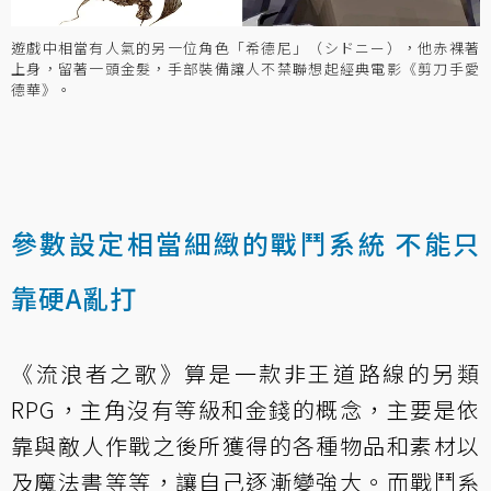
遊戲中相當有人氣的另一位角色「希德尼」（シドニー），他赤裸著
上身，留著一頭金髮，手部裝備讓人不禁聯想起經典電影《剪刀手愛
德華》。
參數設定相當細緻的戰鬥系統 不能只
靠硬A亂打
《流浪者之歌》算是一款非王道路線的另類
RPG，主角沒有等級和金錢的概念，主要是依
靠與敵人作戰之後所獲得的各種物品和素材以
及魔法書等等，讓自己逐漸變強大。而戰鬥系