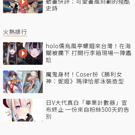
動畫快評：可愛畫風刻劃的殘酷
史詩
火熱排行
holo儒烏風亭螺鈿來台灣！在海
關被攔下 打開行李箱現場一陣尷
尬
魔鬼身材！Coser扮《勝利女
神：妮姬》瑪律恰那泳裝造型
日V大代真白「畢業計數器」宣
布終止 一份來自粉絲500天的告
別
一直呻吟？VTuber詭異「抖動」