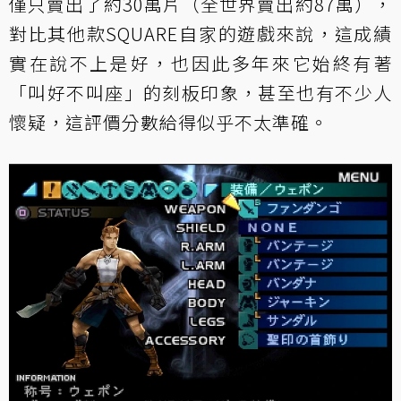
僅只賣出了約30萬片（全世界賣出約87萬），
對比其他款SQUARE自家的遊戲來說，這成績
實在說不上是好，也因此多年來它始終有著
「叫好不叫座」的刻板印象，甚至也有不少人
懷疑，這評價分數給得似乎不太準確。