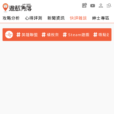
攻略分析
心得評測
新聞資訊
快評雜談
紳士專區
英雄聯盟
橘攸奈
Steam遊戲
吸點迷