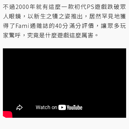
不過2000年就有這麼一款初代PS遊戲跌破眾
人眼鏡，以新生之犢之姿推出，居然罕見地獲
得了Fami通雜誌的40分滿分評價，讓眾多玩
家驚呼，究竟是什麼遊戲這麼厲害。