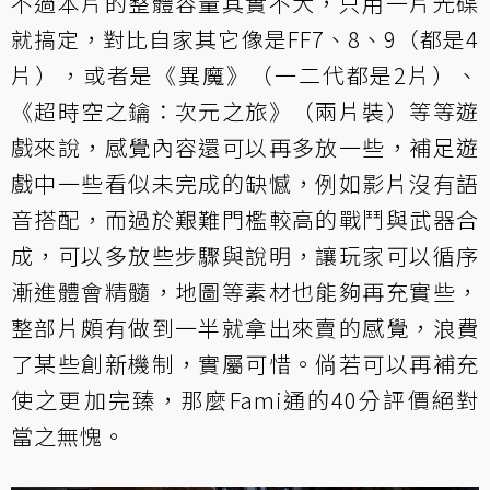
不過本片的整體容量其實不大，只用一片光碟
就搞定，對比自家其它像是FF7、8、9（都是4
片），或者是《異魔》（一二代都是2片）、
《超時空之鑰：次元之旅》（兩片裝）等等遊
戲來說，感覺內容還可以再多放一些，補足遊
戲中一些看似未完成的缺憾，例如影片沒有語
音搭配，而過於艱難門檻較高的戰鬥與武器合
成，可以多放些步驟與說明，讓玩家可以循序
漸進體會精髓，地圖等素材也能夠再充實些，
整部片頗有做到一半就拿出來賣的感覺，浪費
了某些創新機制，實屬可惜。倘若可以再補充
使之更加完臻，那麼Fami通的40分評價絕對
當之無愧。