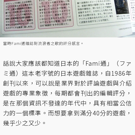
當時Fami通雜誌對流浪者之歌的評分感言。
話說大家應該都知道日本的「Fami通」（ファ
ミ通）這本老字號的日本遊戲雜誌，自1986年
創刊以來，可以說是業界對於評論遊戲與介紹
遊戲的專業象徵，每期都會刊出的編輯評分，
是在那個資訊不發達的年代中，具有相當公信
力的一個標準。而想要拿到滿分40分的遊戲，
幾乎少之又少。