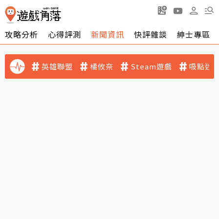
攻略分析
心得評測
新聞資訊
快評雜談
紳士專區
英雄聯盟
橘攸奈
Steam遊戲
吸點迷