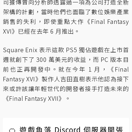
司據傳曾向分析師透露過一項為公司打造全新
架構的計劃，當時他們也面臨了數位娛樂產業
銷售的失利，即使重點大作《Final Fantasy
XVI》已經在去年 6 月推出。
Square Enix 表示這款 PS5 獨佔遊戲在上市首
週就創下了 300 萬美元的收益，而 PC 版本目
前也正再開發中。就在今年 1 月，《Final
Fantasy XVI》製作人吉田直樹表示他認為接下
來或許該讓年輕世代的開發者接手打造未來的
《Final Fantasy XVII》。
🍊 遊戲角落 Discord 伺服器開張