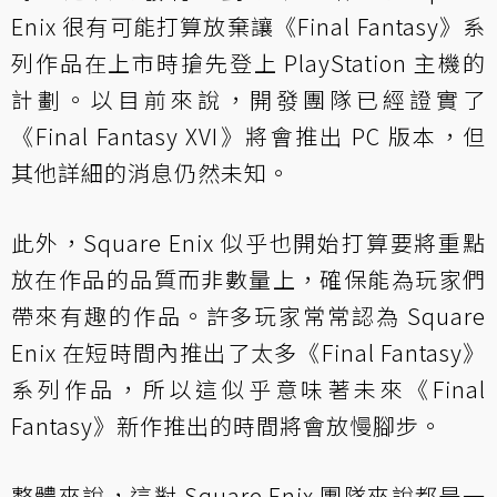
Enix 很有可能打算放棄讓《Final Fantasy》系
列作品在上市時搶先登上 PlayStation 主機的
計劃。以目前來說，開發團隊已經證實了
《Final Fantasy XVI》將會推出 PC 版本，但
其他詳細的消息仍然未知。
此外，Square Enix 似乎也開始打算要將重點
放在作品的品質而非數量上，確保能為玩家們
帶來有趣的作品。許多玩家常常認為 Square
Enix 在短時間內推出了太多《Final Fantasy》
系列作品，所以這似乎意味著未來《Final
Fantasy》新作推出的時間將會放慢腳步。
整體來說，這對 Square Enix 團隊來說都是一