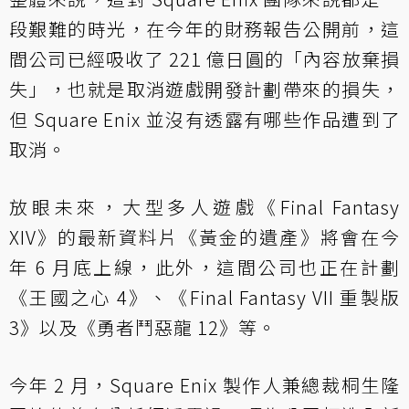
段艱難的時光，在今年的財務報告公開前，這
間公司已經吸收了 221 億日圓的「內容放棄損
失」，也就是取消遊戲開發計劃帶來的損失，
但 Square Enix 並沒有透露有哪些作品遭到了
取消。
放眼未來，大型多人遊戲《Final Fantasy
XIV》的最新資料片《黃金的遺產》將會在今
年 6 月底上線，此外，這間公司也正在計劃
《王國之心 4》、《Final Fantasy VII 重製版
3》以及《勇者鬥惡龍 12》等。
今年 2 月，Square Enix 製作人兼總裁桐生隆