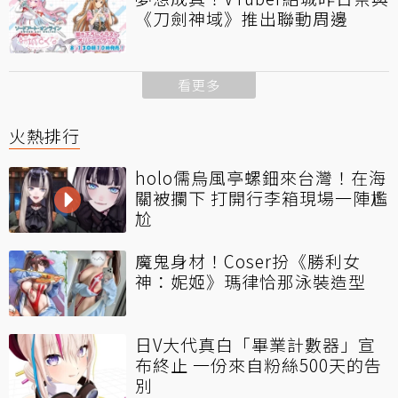
《刀劍神域》推出聯動周邊
看更多
火熱排行
holo儒烏風亭螺鈿來台灣！在海
關被攔下 打開行李箱現場一陣尷
尬
魔鬼身材！Coser扮《勝利女
神：妮姬》瑪律恰那泳裝造型
日V大代真白「畢業計數器」宣
布終止 一份來自粉絲500天的告
別