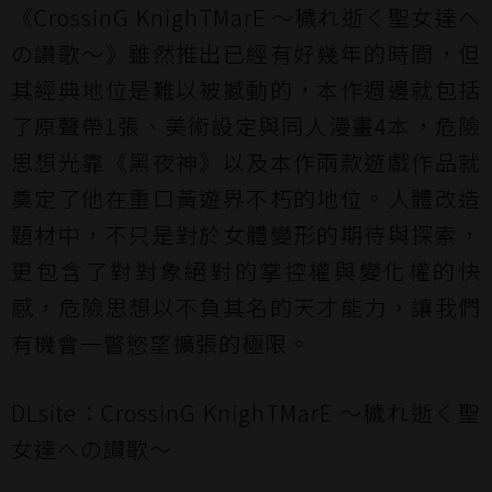
《CrossinG KnighTMarE ～穢れ逝く聖女達へ
の讃歌～》雖然推出已經有好幾年的時間，但
其經典地位是難以被撼動的，本作週邊就包括
了原聲帶1張、美術設定與同人漫畫4本，危險
思想光靠《黑夜神》以及本作兩款遊戲作品就
奠定了他在重口黃遊界不朽的地位。人體改造
題材中，不只是對於女體變形的期待與探索，
更包含了對對象絕對的掌控權與變化權的快
感，危險思想以不負其名的天才能力，讓我們
有機會一瞥慾望擴張的極限。
DLsite：
CrossinG KnighTMarE ～穢れ逝く聖
女達への讃歌～