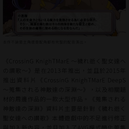
本作不論是主角還是配角都有完整的配音演出。
《CrossinG KnighTMarE ～穢れ逝く聖女達へ
の讃歌～》是在2013年推出，並且於2015年
推出
資料片
《CrossinG KnighTMarE DeepS
～蒐集される神敵達の深淵～》，以及相關題
材的周邊作品的一款大型作品。《蒐集される
神敵達の深淵》資料片主要是針對《穢れ逝く
聖女達への讃歌》本體遊戲中的不足進行修正
與加入新內容，並且加入了AVG模式簡化蒐集