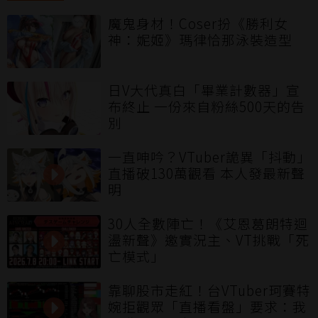
魔鬼身材！Coser扮《勝利女
神：妮姬》瑪律恰那泳裝造型
日V大代真白「畢業計數器」宣
布終止 一份來自粉絲500天的告
別
一直呻吟？VTuber詭異「抖動」
直播破130萬觀看 本人發最新聲
明
30人全數陣亡！《艾恩葛朗特迴
盪新聲》邀實況主、VT挑戰「死
亡模式」
靠聊股市走紅！台VTuber珂賽特
婉拒觀眾「直播看盤」要求：我