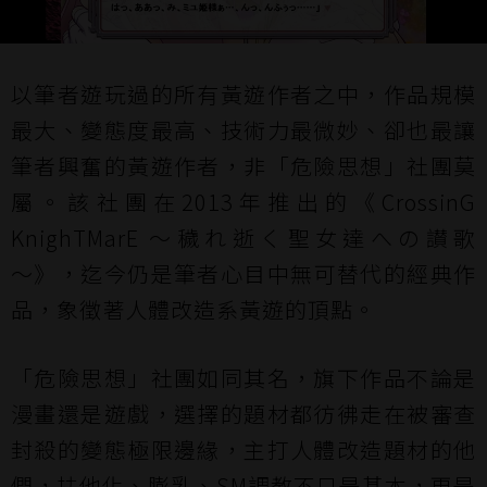
以筆者遊玩過的所有黃遊作者之中，作品規模
最大、變態度最高、技術力最微妙、卻也最讓
筆者興奮的黃遊作者，非「危險思想」社團莫
屬。該社團在2013年推出的《CrossinG
KnighTMarE ～穢れ逝く聖女達への讃歌
～》，迄今仍是筆者心目中無可替代的經典作
品，象徵著人體改造系黃遊的頂點。
「危險思想」社團如同其名，旗下作品不論是
漫畫還是遊戲，選擇的題材都彷彿走在被審查
封殺的變態極限邊緣，主打人體改造題材的他
們，扶他化、膨乳、SM調教不只是基本，更是