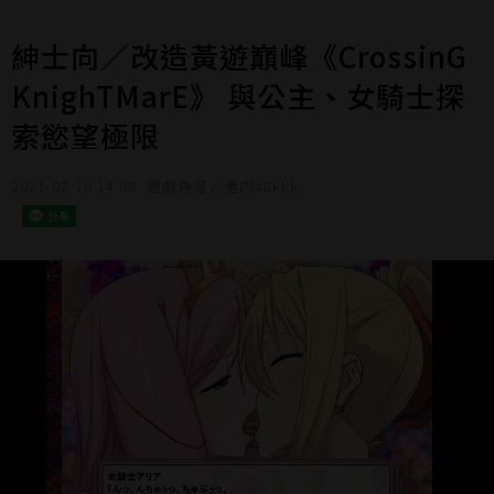
紳士向／改造黃遊巔峰《CrossinG
KnighTMarE》 與公主、女騎士探
索慾望極限
2021-02-10 14:06
遊戲角落／港肉48kkk