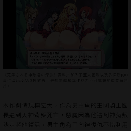
《蒐集される神敵達の深淵》資料片加入了亞人圖鑑以及多個新的H
事件演出及AVG模式者，是想要體驗本作魅力不可或缺的重要資料
片。
本作劇情規模宏大，作為男主角的王國騎士團
長遭到天神背叛死亡，惡魔因為他遭到神背叛
決定將他復活，男主角為了向神復仇不惜利用