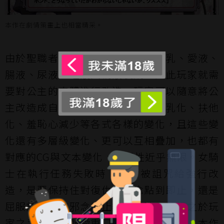
本作在劇情策畫上也相當精采。
由於聖職者之蜜需要純潔公主的母乳、愛液、
腸液、尿液、唾液與精液製成，因此玩家就需
要對公主的肉體進行改造。玩家可以隨意將公
主改造成自己喜歡的模樣，例如超乳化、扶他
化、羞恥心減少等各式各樣的變化，且這些變
化還有多層級變化、更可以互相疊加，也都有
對應的CG與文本變化，可玩性近乎無限。女騎
士在執行任務失敗時，也會被詛咒給強行改
造，是要保持住對復仇的執念點到即止，還是
屈服於慾望的邪念無止盡地改造，都操之於玩
家之手。對於熱愛重口題材的筆者來說，本作