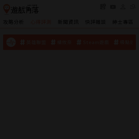
攻略分析
心得評測
新聞資訊
快評雜談
紳士專區
英雄聯盟
橘攸奈
Steam遊戲
吸點迷