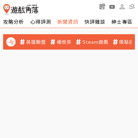
攻略分析
心得評測
新聞資訊
快評雜談
紳士專區
英雄聯盟
橘攸奈
Steam遊戲
吸點迷