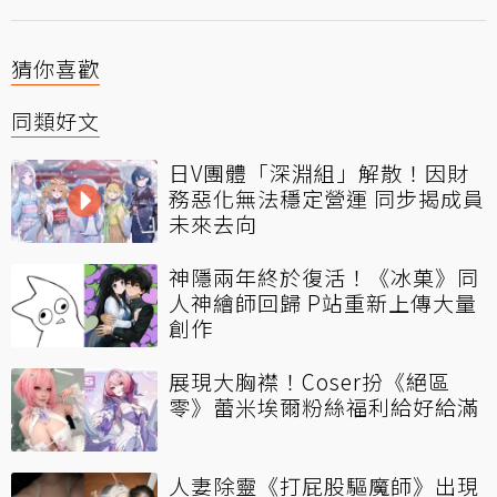
猜你喜歡
同類好文
日V團體「深淵組」解散！因財
務惡化無法穩定營運 同步揭成員
未來去向
神隱兩年終於復活！《冰菓》同
人神繪師回歸 P站重新上傳大量
創作
展現大胸襟！Coser扮《絕區
零》蕾米埃爾粉絲福利給好給滿
人妻除靈《打屁股驅魔師》出現