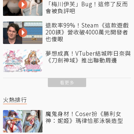
「梅川伊芙」Bug！這修了反而
會被負評吧
退款率99%！Steam《這款遊戲
200鎂》營收破4000萬元開發者
也傻眼
夢想成真！VTuber結城昨日奈與
《刀劍神域》推出聯動周邊
看更多
火熱排行
魔鬼身材！Coser扮《勝利女
神：妮姬》瑪律恰那泳裝造型