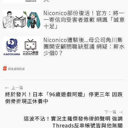
Niconico部份復活！官方：將一
一寄信向受害者道歉 網諷「誠意
十足」
Niconico遭駭後...母公司角川集
團開安顧問職缺惹議 網疑：薪水
少個0？
niconico
←
上一篇
終於發片！日本「96歲遊戲阿嬤」停更三年 因跌
倒骨折現正休養中
下一篇
→
這波不沾！實況主羅傑發佈律師聲明 強調
Threads反串帳號皆與他無關