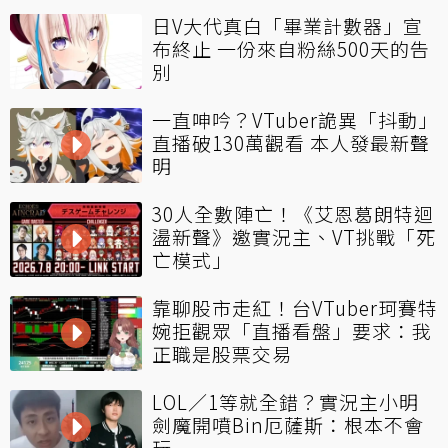
日V大代真白「畢業計數器」宣
布終止 一份來自粉絲500天的告
別
一直呻吟？VTuber詭異「抖動」
直播破130萬觀看 本人發最新聲
明
30人全數陣亡！《艾恩葛朗特迴
盪新聲》邀實況主、VT挑戰「死
亡模式」
靠聊股市走紅！台VTuber珂賽特
婉拒觀眾「直播看盤」要求：我
正職是股票交易
LOL／1等就全錯？實況主小明
劍魔開噴Bin厄薩斯：根本不會
玩