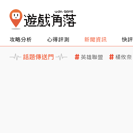
攻略分析
心得評測
新聞資訊
快評
話題傳送門
英雄聯盟
橘攸奈