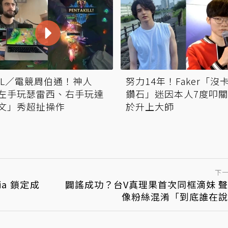
OL／電競周伯通！神人
努力14年！Faker「沒
左手玩瑟雷西、右手玩達
鑽石」迷因本人7度叩
文」秀超扯操作
於升上大師
下
ia 鎖定成
闢謠成功？台V真理果首次同框滴妹 
像粉絲混淆「到底誰在說