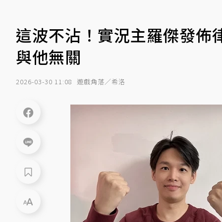
這波不沾！實況主羅傑發佈律師
與他無關
2026-03-30 11:08
遊戲角落／希洛