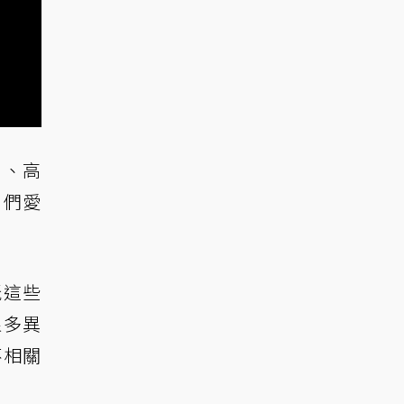
」、高
）們愛
玩這些
很多異
不相關