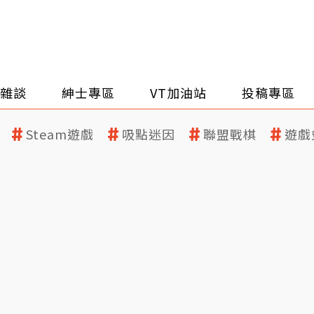
雜談
紳士專區
VT加油站
投稿專區
Steam遊戲
吸點迷因
聯盟戰棋
遊戲