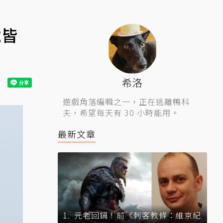
號皆
希洛
遊戲角落編輯之一，正在逃離鴨科
夫，希望每天有 30 小時能用。
最新文章
元老回鍋！前《刺客教條：維京紀