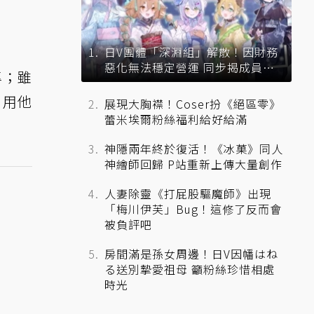
日V團體「深淵組」解散！因財務
惡化無法穩定營運 同步揭成員未
專；雖
來去向
冒用他
展現大胸襟！Coser扮《絕區零》
蕾米埃爾粉絲福利給好給滿
神隱兩年終於復活！《冰菓》同人
神繪師回歸 P站重新上傳大量創作
人妻除靈《打屁股驅魔師》出現
「梅川伊芙」Bug！這修了反而會
被負評吧
房間滿是孫女周邊！日V因幡はね
る送別摯愛祖母 籲粉絲珍惜相處
時光