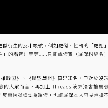
都是羅傑衍生的反串帳號，例如羅傑、性轉的「羅姐
的諧音）等等......只能說傑寶（羅傑粉絲名
。
、《英雄聯盟》、《聯盟戰棋》算是知名，但對於沒
大眾而言，再加上 Threads 演算法會推薦
些反串帳號誤認為羅傑，也讓羅傑本人容易承擔