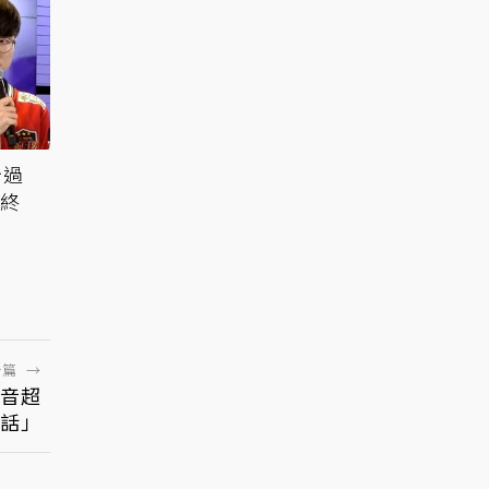
卡過
關終
一篇
→
聲音超
話」