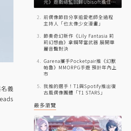
元》遊戲總監回歸Ubisoft擔任品
牌總監
前偶像節目分享追愛老師全過程
主持人「也太像少女漫畫」
節奏奇幻新作《Lily Fantasia 莉
莉幻想曲》拿鋼琴當武器 展開華
麗音聲對決
Garena攜手Pocketpair推《幻獸
帕魯》MMORPG手遊 預計年內上
市
我推的選手！T1與Spotify推出復
與名義
古風偶像團體「T1 STARS」
ads
最多瀏覽