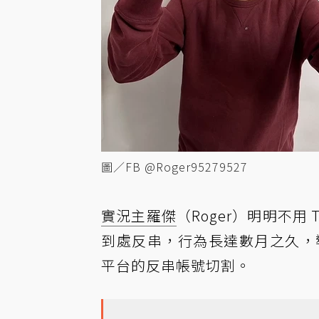
圖／FB @Roger95279527
實況主
羅傑
（Roger）明明不用
到處反串，行為長達數月之久，導致
平台的反串帳號切割。