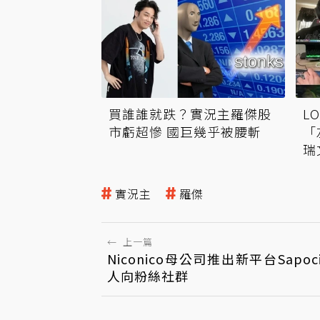
買誰誰就跌？實況主羅傑股
L
市虧超慘 國巨幾乎被腰斬
「
瑞
實況主
羅傑
←
上一篇
Niconico母公司推出新平台Sapoc
人向粉絲社群