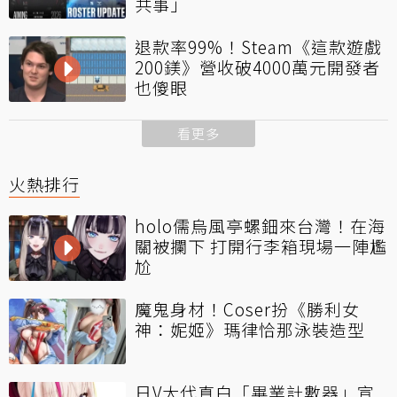
共事」
退款率99%！Steam《這款遊戲
200鎂》營收破4000萬元開發者
也傻眼
看更多
火熱排行
holo儒烏風亭螺鈿來台灣！在海
關被攔下 打開行李箱現場一陣尷
尬
魔鬼身材！Coser扮《勝利女
神：妮姬》瑪律恰那泳裝造型
日V大代真白「畢業計數器」宣