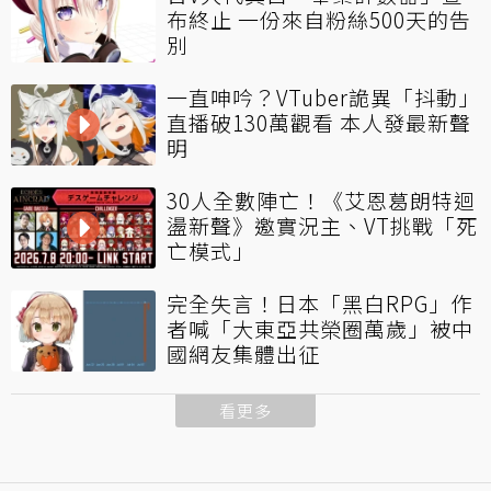
布終止 一份來自粉絲500天的告
別
一直呻吟？VTuber詭異「抖動」
直播破130萬觀看 本人發最新聲
明
30人全數陣亡！《艾恩葛朗特迴
盪新聲》邀實況主、VT挑戰「死
亡模式」
完全失言！日本「黑白RPG」作
者喊「大東亞共榮圈萬歲」被中
國網友集體出征
看更多