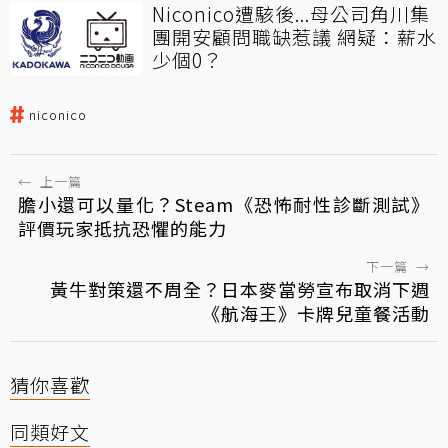
Niconico遭駭後...母公司角川集
團開安顧問職缺惹議 網疑：薪水
少個0？
niconico
←
上一篇
膽小還可以量化？Steam《恐怖耐性診斷測試》
評價玩家抵抗恐懼的能力
下一篇
→
黃牛對策還不周全？日本麥當勞宣布取消下週
《航海王》卡牌兒童餐活動
猜你喜歡
同類好文