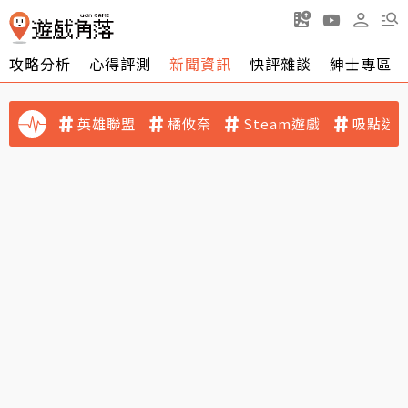
攻略分析
心得評測
新聞資訊
快評雜談
紳士專區
英雄聯盟
橘攸奈
Steam遊戲
吸點迷