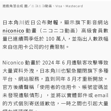
遊戲角落合成 圖／ニコニコ動画、Visa、Mastecard
日本角川近日公布
財報
，顯示旗下影音網站
niconico
動畫（ニコニコ動画）高級會員數
量已連續兩季低於 100 萬人，並指出人數跌幅
來自信用卡公司的付費限制。
Niconico 動畫於 2024 年 6 月遭駭客攻擊導致
大量資料外洩，日本角川也緊急關閉旗下多種
平台、網站服務，直到同年 8 月才重新開放。
官方後續聲稱「使用者的信用卡、帳號密碼並
未發現遭駭情形」，並將以實體郵件或 email
的方式個別寄送道歉信，一時之間也引起大量