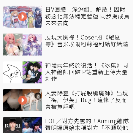
日V團體「深淵組」解散！因財
務惡化無法穩定營運 同步揭成員
未來去向
展現大胸襟！Coser扮《絕區
零》蕾米埃爾粉絲福利給好給滿
神隱兩年終於復活！《冰菓》同
人神繪師回歸 P站重新上傳大量
創作
人妻除靈《打屁股驅魔師》出現
「梅川伊芙」Bug！這修了反而
會被負評吧
LOL／對方先罵的！Aiming離隊
聲明還原始末稱對方「不願與他