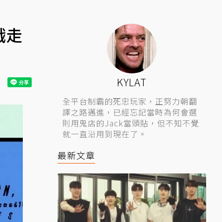
戲走
KYLAT
全平台制霸的死忠玩家，正努力朝翻
譯之路邁進，已經忘記當時為何會選
則用鬼店的Jack當頭貼，但不知不覺
就一直沿用到現在了。
最新文章