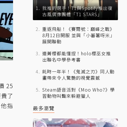
我推的選手！T1與Spotify推出復
古風偶像團體「T1 STARS」
重返飛船！《賽爾號：巔峰之戰》
8月12日開服 並與「小蕃薯呀米」
展開聯動
連菁櫻都能懂捏！holo櫻巫女推
出聯名中學參考書
耗時一年半！《鬼滅之刃》同人動
畫帶來令人驚艷的視覺震撼
 25
Steam語音派對《Moo Who?》學
要貴了
習動物叫聲來躲避獵人
，他指
最多瀏覽