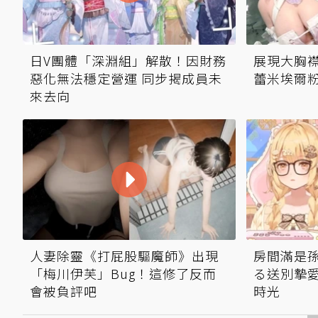
日V團體「深淵組」解散！因財務
展現大胸襟
惡化無法穩定營運 同步揭成員未
蕾米埃爾
來去向
人妻除靈《打屁股驅魔師》出現
房間滿是
「梅川伊芙」Bug！這修了反而
る送別摯愛
會被負評吧
時光