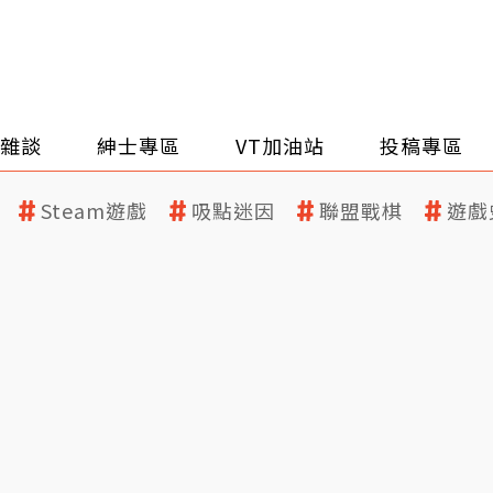
雜談
紳士專區
VT加油站
投稿專區
Steam遊戲
吸點迷因
聯盟戰棋
遊戲