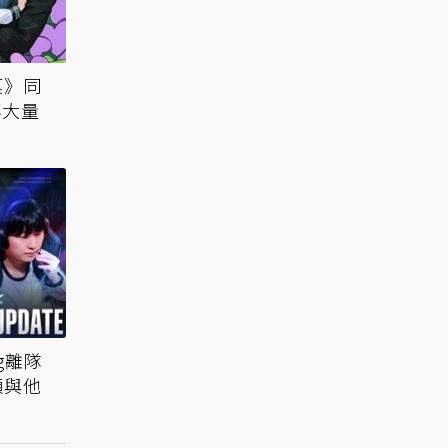
菓》同
傳大量
g離隊
願與他