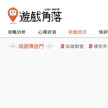
攻略分析
心得評測
新聞資訊
快評
話題傳送門
英雄聯盟
橘攸奈