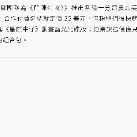
雪團隊為《鬥陣特攻2》推出各種十分昂貴的
合作付費造型就定價 25 美元，但粉絲們很快
套《星際牛仔》動畫藍光光碟版；更甭說這僅僅
的組合包。