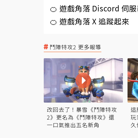
🍊 遊戲角落 Discord 
🍊 遊戲角落 X 追蹤起來
鬥陣特攻2 更多報導
改回去了！暴雪《鬥陣特攻
這
2》更名為《鬥陣特攻》還
玩
一口氣推出五名新角
久