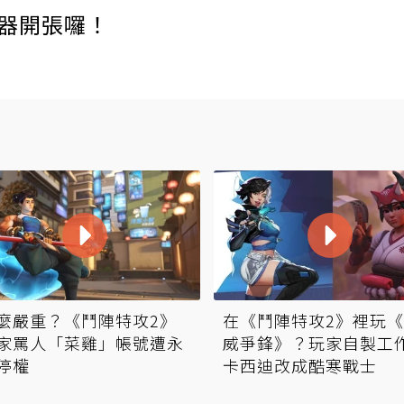
伺服器開張囉！
麼嚴重？《鬥陣特攻2》
在《鬥陣特攻2》裡玩
家罵人「菜雞」帳號遭永
威爭鋒》？玩家自製工
停權
卡西迪改成酷寒戰士