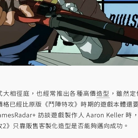
式大相徑庭，也經常推出各種高價
造型
，雖然定價
價格已經比原版《鬥陣特攻》時期的遊戲本體還
sRadar+ 訪談遊戲製作人 Aaron Keller 時
攻2》只靠販售客製化造型是否能夠邁向成功。