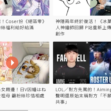
！Coser扮《絕區零》
神隱兩年終於復活！《冰
粉絲福利給好給滿
人神繪師回歸 P站重新上
創作
孫女周邊！日V因幡はね
LOL／對方先罵的！Aimin
祖母 籲粉絲珍惜相處
聲明還原始末稱對方「不
共事」