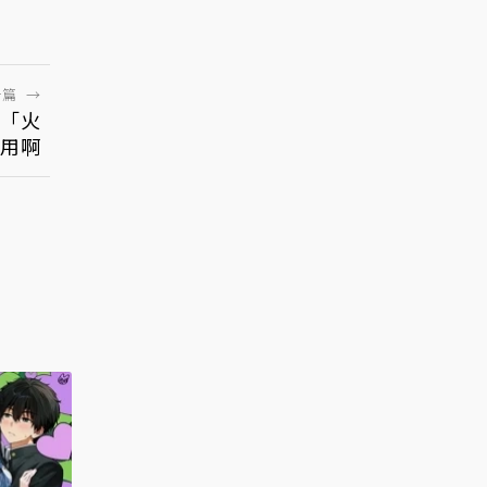
一篇
→
造「火
好用啊