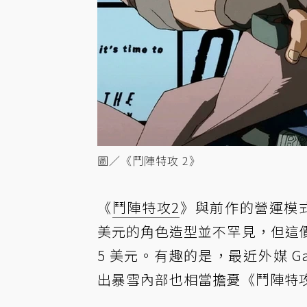
圖／《鬥陣特攻 2》
《
鬥陣特攻2
》與前作的營運模
美元的角色造型並不罕見，但這
5 美元。有趣的是，最近外媒 Game
出暴雪內部也相當擔憂《鬥陣特