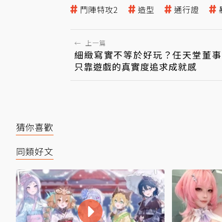
鬥陣特攻2
造型
通行證
←
上一篇
細緻寫實不等於好玩？任天堂董事
只靠遊戲的真實度追求成就感
猜你喜歡
同類好文