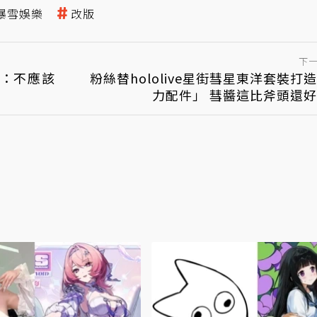
暴雪娛樂
改版
下
：不應該
粉絲替hololive星街彗星東洋套裝打
力配件」 彗醬這比斧頭還