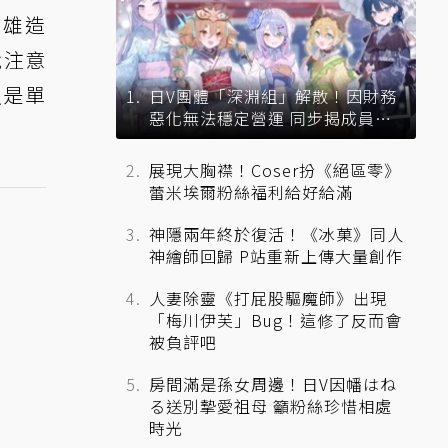
英雄造
就注意
只是單
日V團體「深淵組」解散！因財務
惡化無法穩定營運 同步揭成員未
來去向
展現大胸襟！Coser扮《絕區零》
蕾米埃爾粉絲福利給好給滿
神隱兩年終於復活！《冰菓》同人
神繪師回歸 P站重新上傳大量創作
人妻除靈《打屁股驅魔師》出現
「梅川伊芙」Bug！這修了反而會
被負評吧
房間滿是孫女周邊！日V因幡はね
る送別摯愛祖母 籲粉絲珍惜相處
時光