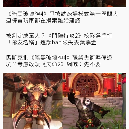
《暗黑破壞神4》爭搶試煉場模式第一學問大
連榜首玩家都在摸索難給建議
被判定成罵人？《鬥陣特攻2》校隊選手打
「隊友名稱」遭誤ban險失去獎學金