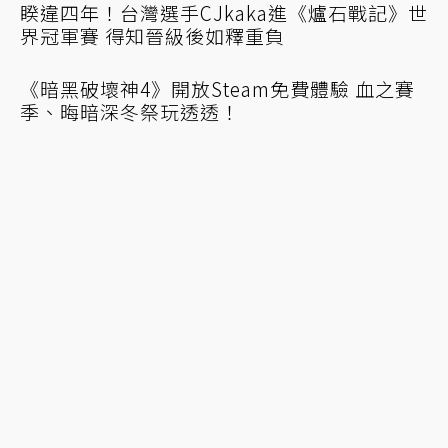
一直免費一直爽！前暴雪員工兌換《魔獸世
界》10年份遊玩資格
《爐石戰記》世界冠軍賽周日開打！台灣選手
CJkaka出戰爭奪冠軍寶座