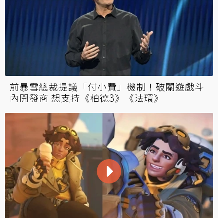
前暴雪總裁提議「付小費」機制！破關遊戲斗
內開發商 想支持《柏德3》《法環》