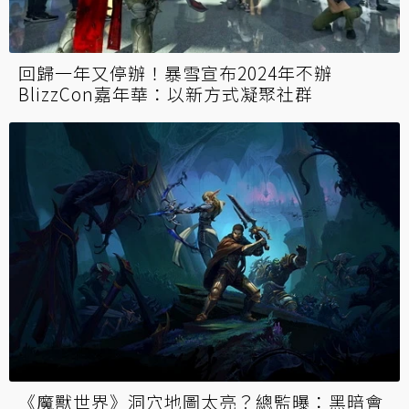
回歸一年又停辦！暴雪宣布2024年不辦
BlizzCon嘉年華：以新方式凝聚社群
《魔獸世界》洞穴地圖太亮？總監曝：黑暗會