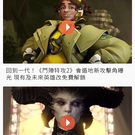
回到一代！《鬥陣特攻2》會遁地新攻擊角曝
光 現有及未來英雄改免費解鎖