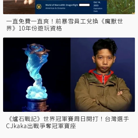
馬斯克批《暗黑破壞神4》職業失衡準備退
坑？考慮改玩《天命2》網喊：先不要