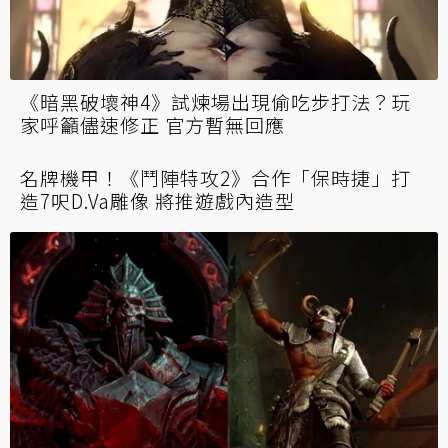
《暗黑破壞神4》試煉場出現偷吃步打法？玩
家呼籲儘速修正 官方暫無回應
名牌機甲！《鬥陣特攻2》合作「保時捷」打
造7呎D.Va雕像 將推遊戲內造型