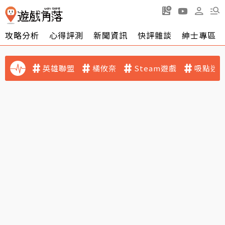
攻略分析
心得評測
新聞資訊
快評雜談
紳士專區
英雄聯盟
橘攸奈
Steam遊戲
吸點迷