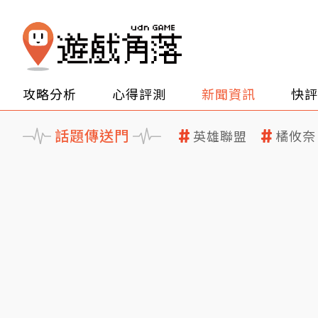
攻略分析
心得評測
新聞資訊
快評
話題傳送門
英雄聯盟
橘攸奈