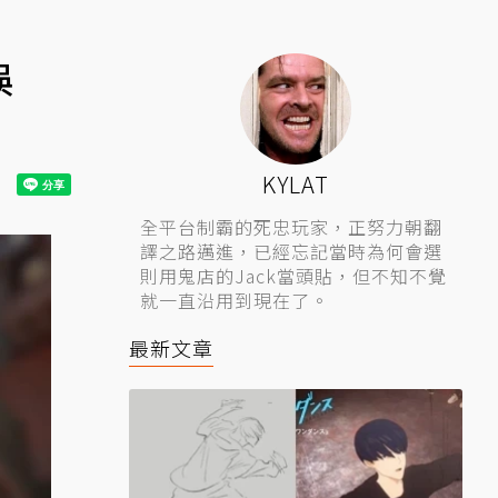
誤
KYLAT
全平台制霸的死忠玩家，正努力朝翻
譯之路邁進，已經忘記當時為何會選
則用鬼店的Jack當頭貼，但不知不覺
就一直沿用到現在了。
最新文章