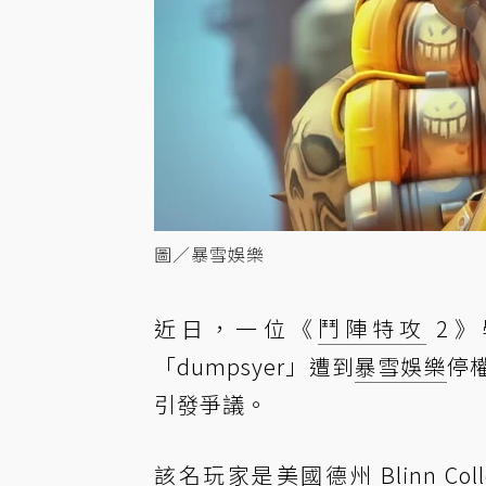
圖／暴雪娛樂
近日，一位《
鬥陣特攻
2》
「dumpsyer」遭到
暴雪娛樂
停
引發爭議。
該名玩家是美國德州 Blinn C