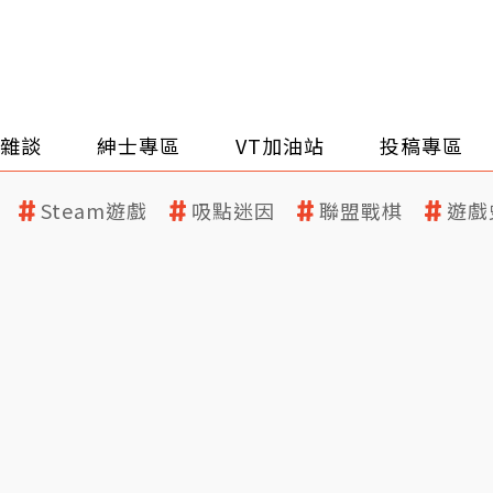
雜談
紳士專區
VT加油站
投稿專區
Steam遊戲
吸點迷因
聯盟戰棋
遊戲