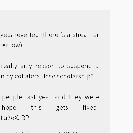
 gets reverted (there is a streamer
ter_ow)
really silly reason to suspend a
n by collateral lose scholarship?
 people last year and they were
 hope this gets fixed!
5e1u2eXJBP