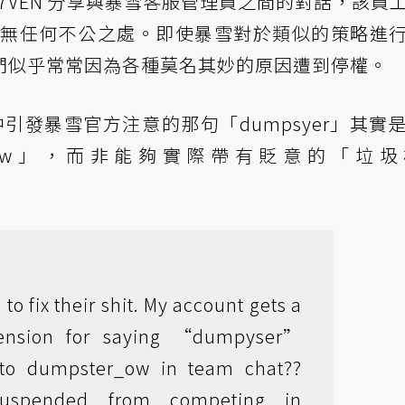
7VEN 分享與暴雪客服管理員之間的對話，該員
分並無任何不公之處。即使暴雪對於類似的策略進
們似乎常常因為各種莫名其妙的原因遭到停權。
話中引發暴雪官方注意的那句「dumpsyer」其實
er _ow」，而非能夠實際帶有貶意的「垃
to fix their shit. My account gets a
ension for saying “dumpyser”
g to dumpster_ow in team chat??
spended from competing in