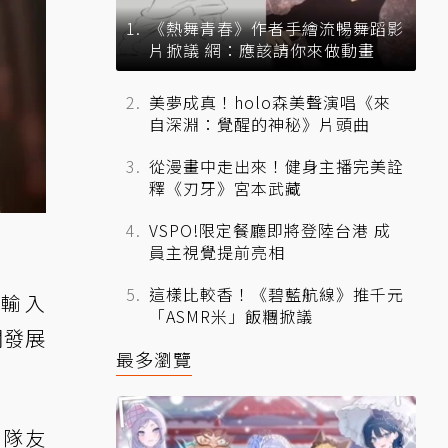
《熱舞青春》作者手繪流暢舞蹈影
片掀議 網：應該請你來做動畫
美夢成真！holo森美聲演唱《來
自深淵：覺醒的神秘》片頭曲
從漫畫中走出來！健身主播完美詮
釋《刃牙》宮本武藏
VSPO!限定餐廳即將登陸台港 成
員主視覺提前亮相
這樣比較香！《碧藍航線》推千元
輸入
「ASMR米」飯糰掀議
關發展
最多瀏覽
了隊友