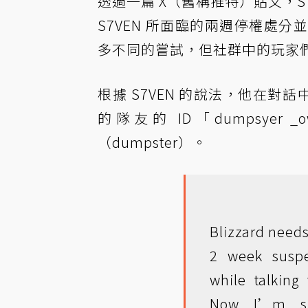
透過一篇 X（舊稱推特）貼文，S
S7VEN 所面臨的兩週停權處
多不同的嘗試，但社群中的玩家
根據 S7VEN 的說法，他在對
的隊友的 ID「dumpsy
（dumpster）。
Blizzard needs 
2 week susp
while talkin
Now I’m su