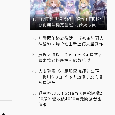
日V團體「深淵組」解散！因財務
惡化無法穩定營運 同步揭成員未
來去向
神隱兩年終於復活！《冰菓》同人
神繪師回歸 P站重新上傳大量創作
展現大胸襟！Coser扮《絕區零》
蕾米埃爾粉絲福利給好給滿
人妻除靈《打屁股驅魔師》出現
「梅川伊芙」Bug！這修了反而會
被負評吧
退款率99%！Steam《這款遊戲2
00鎂》營收破4000萬元開發者也
傻眼