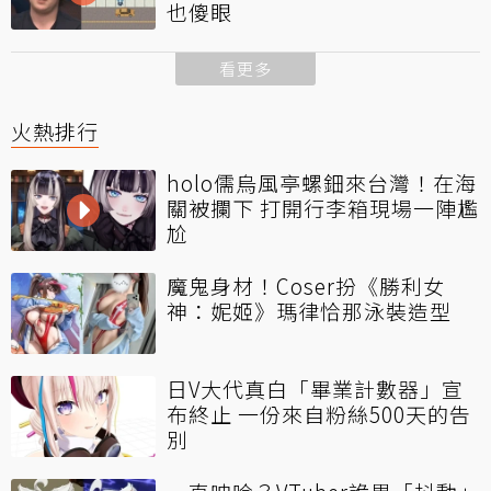
也傻眼
看更多
火熱排行
holo儒烏風亭螺鈿來台灣！在海
關被攔下 打開行李箱現場一陣尷
尬
魔鬼身材！Coser扮《勝利女
神：妮姬》瑪律恰那泳裝造型
日V大代真白「畢業計數器」宣
布終止 一份來自粉絲500天的告
別