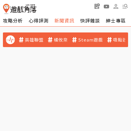
攻略分析
心得評測
新聞資訊
快評雜談
紳士專區
英雄聯盟
橘攸奈
Steam遊戲
吸點迷