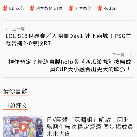
Ubisoft
刺客教條 幻象
刺客教條
Reddit
←
上一篇
LOL S13世界賽／入圍賽Day1 連下兩城！PSG首
戰告捷2-0擊敗R7
下一篇
→
神作預定？粉絲自製holo版《西瓜遊戲》按照成
員CUP大小融合出更大的歐派！
猜你喜歡
同類好文
日V團體「深淵組」解散！因財
務惡化無法穩定營運 同步揭成員
未來去向