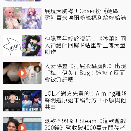
展現大胸襟！Coser扮《絕區
零》蕾米埃爾粉絲福利給好給滿
神隱兩年終於復活！《冰菓》同
人神繪師回歸 P站重新上傳大量
創作
人妻除靈《打屁股驅魔師》出現
「梅川伊芙」Bug！這修了反而
會被負評吧
LOL／對方先罵的！Aiming離隊
聲明還原始末稱對方「不願與他
共事」
退款率99%！Steam《這款遊戲
200鎂》營收破4000萬元開發者