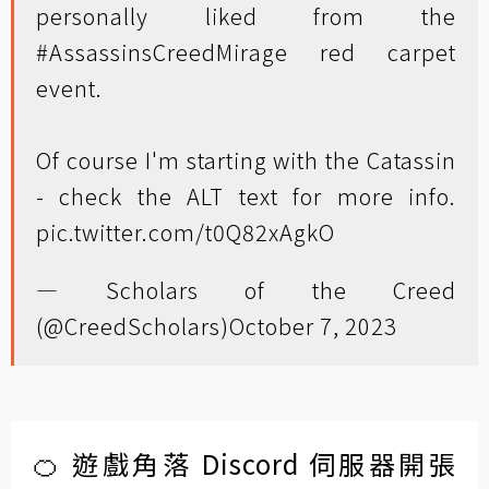
personally liked from the
#AssassinsCreedMirage
red carpet
event.
Of course I'm starting with the Catassin
- check the ALT text for more info.
pic.twitter.com/t0Q82xAgkO
— Scholars of the Creed
(@CreedScholars)
October 7, 2023
🍊 遊戲角落 Discord 伺服器開張