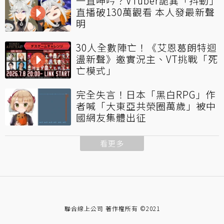
一直呻吟？VTuber詭異「抖動」
直播破130萬觀看 本人發最新聲
明
30人全數陣亡！《艾恩葛朗特迴
盪新聲》邀實況主、VT挑戰「死
亡模式」
完全失言！日本「黑白RPG」作
者喊「大東亞共榮圈萬歲」被中
國網友集體出征
看更多
聯合線上公司 著作權所有 ©2021