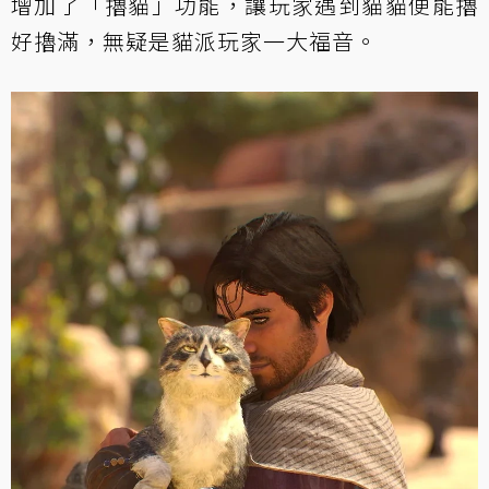
增加了「擼貓」功能，讓玩家遇到貓貓便能擼
好擼滿，無疑是貓派玩家一大福音。