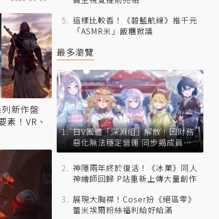
這樣比較香！《碧藍航線》推千元
「ASMR米」飯糰掀議
最多瀏覽
》系列新作盤
要素！VR、
日V團體「深淵組」解散！因財務
惡化無法穩定營運 同步揭成員未
來去向
神隱兩年終於復活！《冰菓》同人
神繪師回歸 P站重新上傳大量創作
展現大胸襟！Coser扮《絕區零》
蕾米埃爾粉絲福利給好給滿