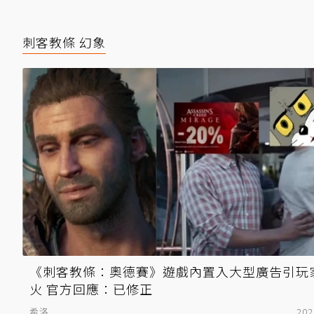
刺客教條 幻象
《刺客教條：奧德賽》遊戲內置入大型廣告引玩
火 官方回應：已修正
希洛
202