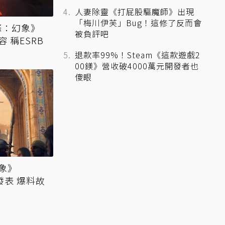
人妻除靈《打屁股驅魔師》出現
「梅川伊芙」Bug！這修了反而會
教條：幻象》
被負評吧
 稱ESRB
退款率99%！Steam《這款遊戲2
00鎂》營收破4000萬元開發者也
傻眼
象》
正式發表 爆料故