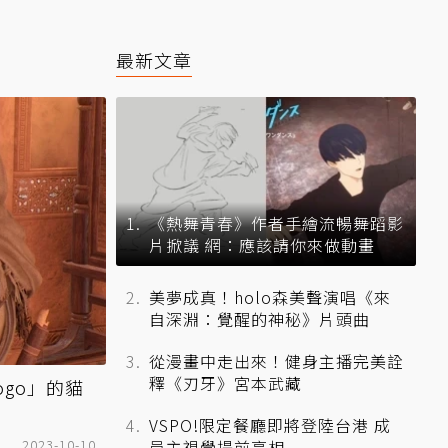
最新文章
《熱舞青春》作者手繪流暢舞蹈影
片掀議 網：應該請你來做動畫
美夢成真！holo森美聲演唱《來
自深淵：覺醒的神秘》片頭曲
從漫畫中走出來！健身主播完美詮
釋《刃牙》宮本武藏
go」的貓
VSPO!限定餐廳即將登陸台港 成
2023-10-10
員主視覺提前亮相