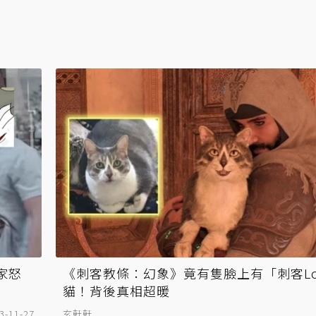
家怒
《刺客教條：幻象》竟有隻臉上有「刺客Lo
貓！背後真相超暖
3-11-27
玄軒軒