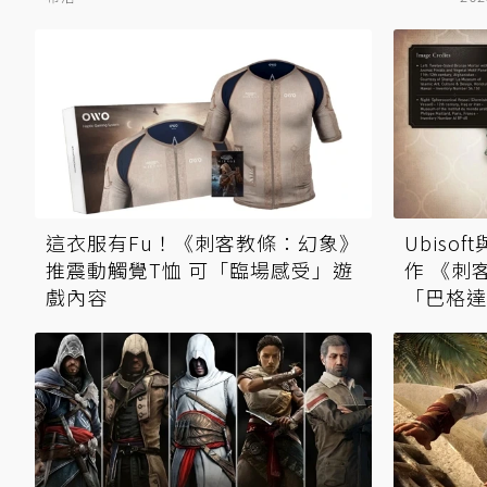
這衣服有Fu！《刺客教條：幻象》
Ubis
推震動觸覺T恤 可「臨場感受」遊
作 《刺
戲內容
「巴格達