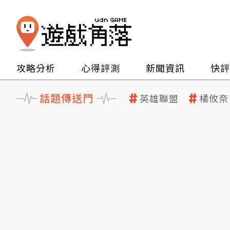
攻略分析
心得評測
新聞資訊
快評
話題傳送門
英雄聯盟
橘攸奈