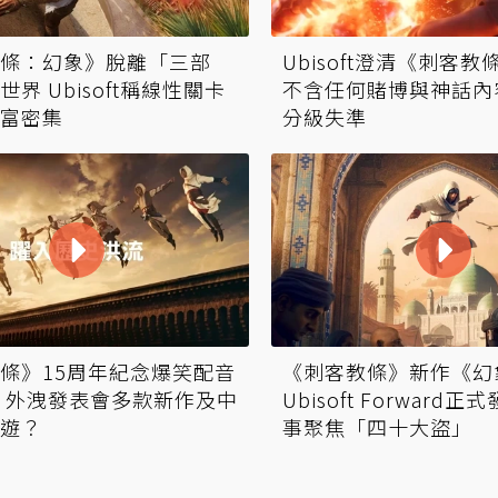
條：幻象》脫離「三部
Ubisoft澄清《刺客
界 Ubisoft稱線性關卡
不含任何賭博與神話內容
富密集
分級失準
條》15周年紀念爆笑配音
《刺客教條》新作《幻
 外洩發表會多款新作及中
Ubisoft Forward
遊？
事聚焦「四十大盜」