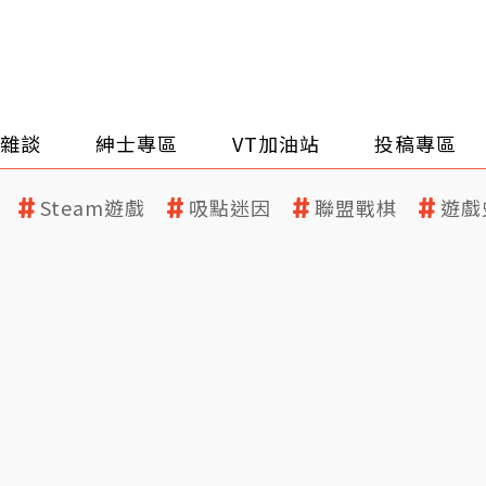
雜談
紳士專區
VT加油站
投稿專區
Steam遊戲
吸點迷因
聯盟戰棋
遊戲