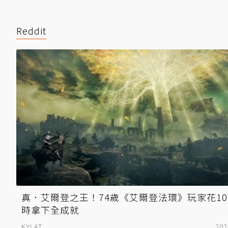
Reddit
真．艾爾登之王！74歲《艾爾登法環》玩家花10
時拿下全成就
KYLAT
202