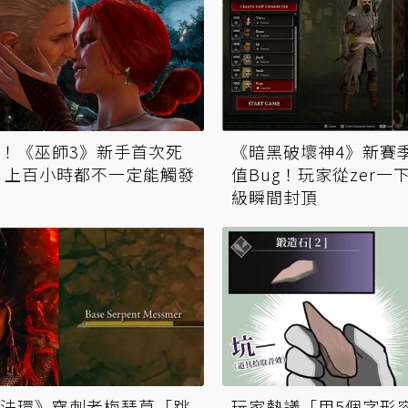
！《巫師3》新手首次死
《暗黑破壞神4》新賽
 上百小時都不一定能觸發
值Bug！玩家從zer一下
級瞬間封頂
法環》穿刺者梅瑟莫「跳
玩家熱議「用5個字形