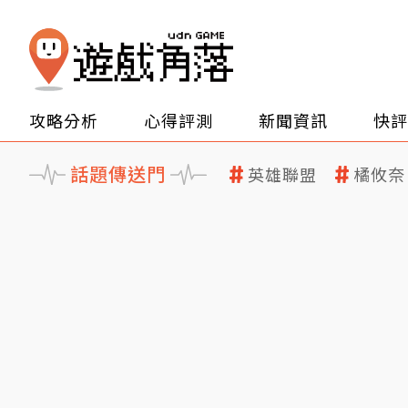
攻略分析
心得評測
新聞資訊
快評
話題傳送門
英雄聯盟
橘攸奈