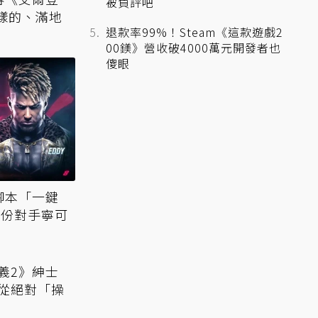
被負評吧
樣的、滿地
退款率99%！Steam《這款遊戲2
00鎂》營收破4000萬元開發者也
傻眼
腳本「一鍵
部份對手寧可