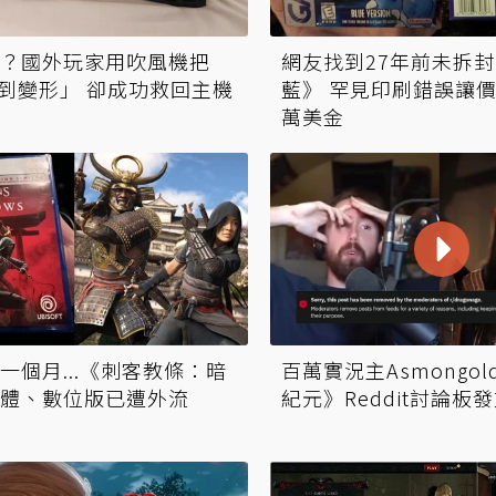
？國外玩家用吹風機把
網友找到27年前未拆
吹到變形」 卻成功救回主機
藍》 罕見印刷錯誤讓價
萬美金
一個月...《刺客教條：暗
百萬實況主Asmongo
體、數位版已遭外流
紀元》Reddit討論板