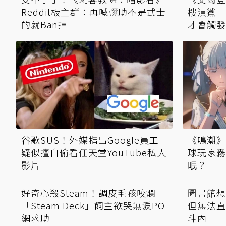
Reddit板主群：再喊彌助不是武士
樓漬鯊」
的就Ban掉
才會觸發
谷歌SUS！外媒指出Google員工
《鳴潮》
疑似擅自偷看任天堂YouTube私人
球玩家霧
影片
眠？