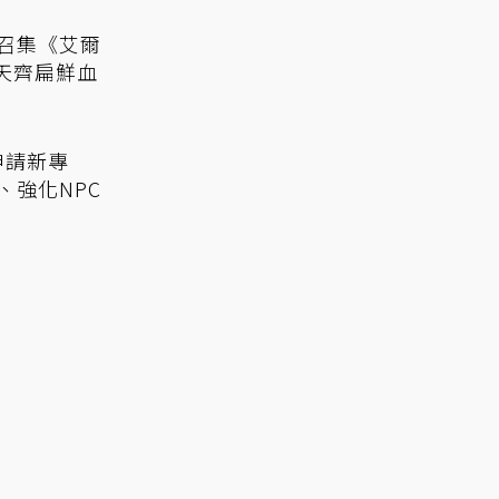
義2》紳士
從絕對「操
召集《艾爾
天齊扁鮮血