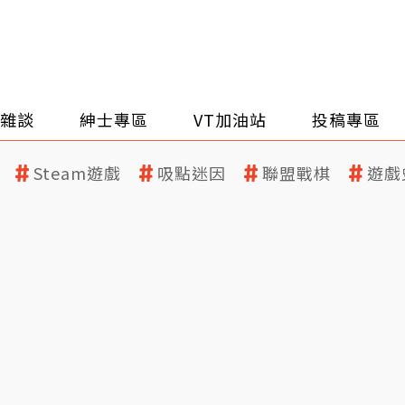
雜談
紳士專區
VT加油站
投稿專區
Steam遊戲
吸點迷因
聯盟戰棋
遊戲