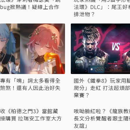
bug掀熱議！疑線上合作
法環》DLC」：尾王好
排泄物？
專有「鳴」詞太多看得全
國外《鐵拳8》玩家用
煞煞！還有人因此治好失
爬分」走紅 打法超煩
棄賽？