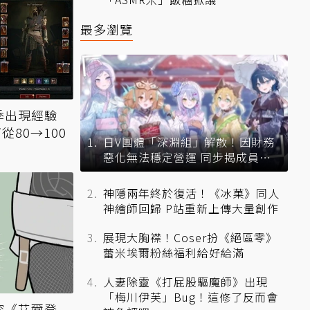
最多瀏覽
季出現經驗
從80→100
日V團體「深淵組」解散！因財務
惡化無法穩定營運 同步揭成員未
來去向
神隱兩年終於復活！《冰菓》同人
神繪師回歸 P站重新上傳大量創作
展現大胸襟！Coser扮《絕區零》
蕾米埃爾粉絲福利給好給滿
人妻除靈《打屁股驅魔師》出現
「梅川伊芙」Bug！這修了反而會
容《艾爾登