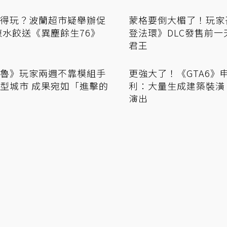
收《柏德之門3》當館藏
唉呦臉紅啦？《龍族教
接購買 拉瑞安工作室大方
長文分析覺醒者跟主隨
友誼」
蒙格要倒大楣了！玩家
登法環》DLC發售前一
君王
得玩？波蘭超市疑舉辦促
凍水餃送《異塵餘生76》