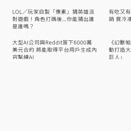
好奇心殺Steam！調皮毛孩咬爛
圖書館想
「Steam Deck」飼主欲哭無淚PO
但無法直
網求助
斗內
LOL／玩家自製「像素」猜英雄派
有吃又有
對遊戲！角色打碼後...你能猜出誰
銷 買冷
是誰嗎？