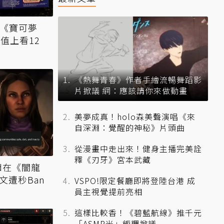
封《寶可夢
值上看12
《熱舞青春》作者手繪流暢舞蹈影
片掀議 網：應該請你來做動畫
美夢成真！holo森美聲演唱《來
自深淵：覺醒的神秘》片頭曲
從漫畫中走出來！健身主播完美詮
釋《刃牙》宮本武藏
ld在《闇龍
發文遭秒Ban
VSPO!限定餐廳即將登陸台港 成
員主視覺提前亮相
這樣比較香！《碧藍航線》推千元
「ASMR米」飯糰掀議