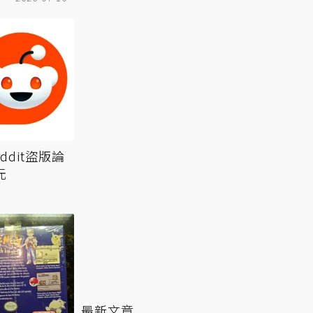
dit盜版論
元
最新文章