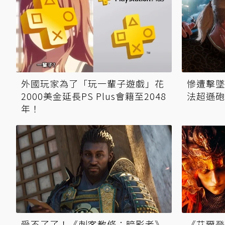
外國玩家為了「玩一輩子遊戲」花
慘遭擊墜
2000美金延長PS Plus會籍至2048
法超遜砲
年！
受不了了！《刺客教條：暗影者》
《艾爾登