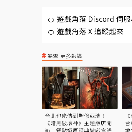
🍊 遊戲角落 Discord 
🍊 遊戲角落 X 追蹤起來
暴雪 更多報導
台北也能傳到聖修亞瑞！
《
《暗黑破壞神》主題飯店開
台
箱：餐點還原經典遊戲食譜
地