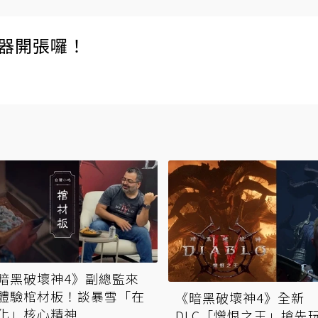
伺服器開張囉！
暗黑破壞神4》副總監來
體驗棺材板！談暴雪「在
《暗黑破壞神4》全新
化」核心精神
DLC「憎恨之王」搶先