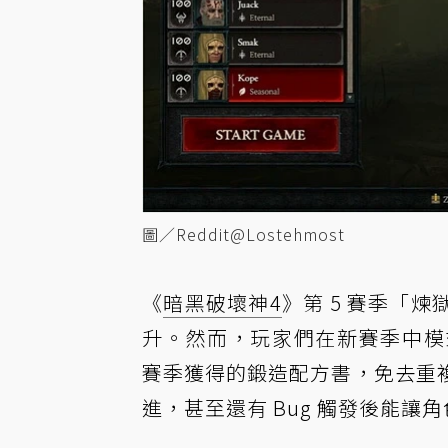
圖／Reddit@Lostehmost
《
暗黑破壞神4
》第 5 賽季「
升。然而，玩家們在新賽季中模式
賽季獲得的鍛造配方書，免去重
進，甚至還有 Bug 觸發後能讓角