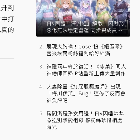
級升到
式中打
日V團體「深淵組」解散！因財務
色真的
惡化無法穩定營運 同步揭成員未
來去向
。
展現大胸襟！Coser扮《絕區零》
蕾米埃爾粉絲福利給好給滿
神隱兩年終於復活！《冰菓》同人
神繪師回歸 P站重新上傳大量創作
人妻除靈《打屁股驅魔師》出現
「梅川伊芙」Bug！這修了反而會
被負評吧
房間滿是孫女周邊！日V因幡はね
る送別摯愛祖母 籲粉絲珍惜相處
時光