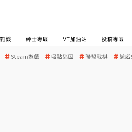
雜談
紳士專區
VT加油站
投稿專區
Steam遊戲
吸點迷因
聯盟戰棋
遊戲