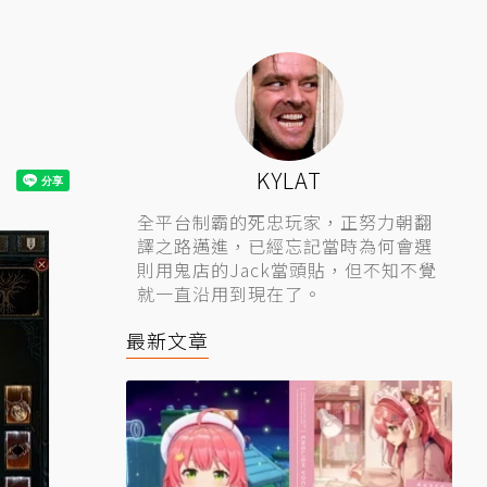
KYLAT
全平台制霸的死忠玩家，正努力朝翻
譯之路邁進，已經忘記當時為何會選
則用鬼店的Jack當頭貼，但不知不覺
就一直沿用到現在了。
最新文章