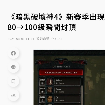
《暗黑破壞神4》新賽季出現經
80→100級瞬間封頂
2024-08-08 11:14
遊戲角落／KYLAT