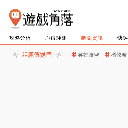
攻略分析
心得評測
新聞資訊
快評
話題傳送門
英雄聯盟
橘攸奈