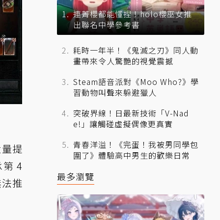
連菁櫻都能懂捏！holo櫻巫女推
出聯名中學參考書
耗時一年半！《鬼滅之刃》同人動
畫帶來令人驚艷的視覺震撼
Steam語音派對《Moo Who?》學
習動物叫聲來躲避獵人
突破界線！日最新技術「V-Nad
e!」讓觸碰虛擬偶像更真實
青春洋溢！《完蛋！我被男同學包
大量提
圍了》體驗高中男生的歡樂日常
第 4
最多瀏覽
無法推