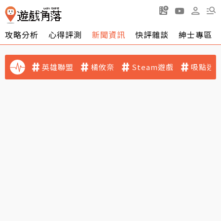
攻略分析
心得評測
新聞資訊
快評雜談
紳士專區
英雄聯盟
橘攸奈
Steam遊戲
吸點迷