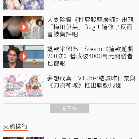
人妻除靈《打屁股驅魔師》出現
「梅川伊芙」Bug！這修了反而
會被負評吧
退款率99%！Steam《這款遊戲
200鎂》營收破4000萬元開發者
也傻眼
夢想成真！VTuber結城昨日奈與
《刀劍神域》推出聯動周邊
看更多
火熱排行