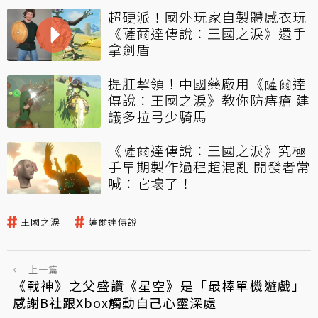
超硬派！國外玩家自製體感衣玩
《薩爾達傳說：王國之淚》還手
拿劍盾
提肛挈領！中國藥廠用《薩爾達
傳說：王國之淚》教你防痔瘡 建
議多拉弓少騎馬
《薩爾達傳說：王國之淚》究極
手早期製作過程超混亂 開發者常
喊：它壞了！
王國之淚
薩爾達傳說
←
上一篇
《戰神》之父盛讚《星空》是「最棒單機遊戲」
感謝B社跟Xbox觸動自己心靈深處