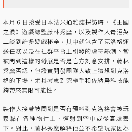
本月 6 日接受日本法米通雜誌採訪時，《王國
之淚》遊戲總監藤林秀麿，以及製作人青沼英
二談到許多遊戲秘辛，其中就包含了克洛格運
送任務以及在社群平台上引發的虐待熱潮。當
被問到這樣的發展是否是官方刻意安排，藤林
秀麿否認，但證實開發團隊大致上猜想到克洛
格的下場，尤其考慮到究極手和佐納烏科技能
夠帶來無限可能性。
製作人接著被問到是否有預料到克洛格會被玩
家黏在各種物件上、彈射到空中或從高處丟
下。對此，藤林秀麿解釋他並不希望玩家因為