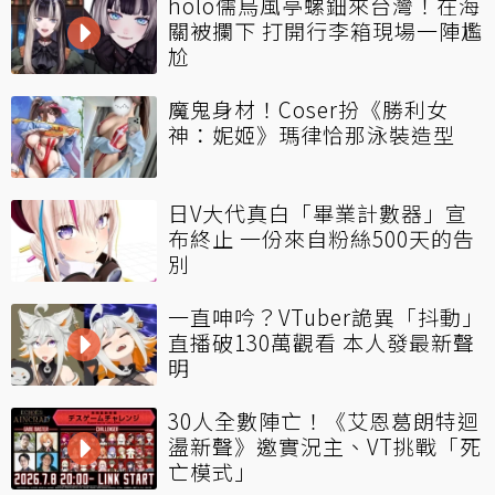
holo儒烏風亭螺鈿來台灣！在海
關被攔下 打開行李箱現場一陣尷
尬
魔鬼身材！Coser扮《勝利女
神：妮姬》瑪律恰那泳裝造型
日V大代真白「畢業計數器」宣
布終止 一份來自粉絲500天的告
別
一直呻吟？VTuber詭異「抖動」
直播破130萬觀看 本人發最新聲
明
30人全數陣亡！《艾恩葛朗特迴
盪新聲》邀實況主、VT挑戰「死
亡模式」