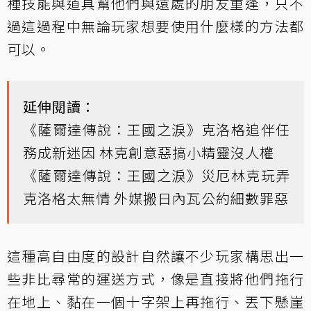
種技能與道具幫他們與遠處的朋友重逢，只不
過這過程中無論玩家想要使用什麼樣的方法都
可以。
延伸閱讀：
《薩爾達傳說：王國之淚》克洛格追伴任
務成新迷因 林克創意惡搞小精靈沒人權
《薩爾達傳說：王國之淚》災厄林克玩弄
克洛格太無情 外媒搬日內瓦公約細數罪惡
這種高自由度的設計自然讓不少玩家構思出一
些非比尋常的運送方式，像是直接將他們拖行
在地上、黏在一個十字架上再拖行、丟下懸崖