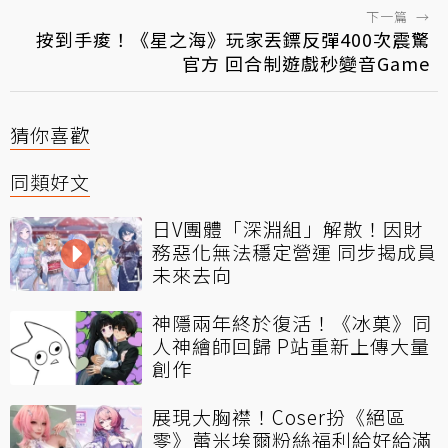
下一篇
→
按到手痠！《星之海》玩家丟鏢反彈400次震驚
官方 回合制遊戲秒變音Game
猜你喜歡
同類好文
日V團體「深淵組」解散！因財
務惡化無法穩定營運 同步揭成員
未來去向
神隱兩年終於復活！《冰菓》同
人神繪師回歸 P站重新上傳大量
創作
展現大胸襟！Coser扮《絕區
零》蕾米埃爾粉絲福利給好給滿