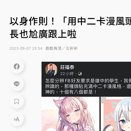
以身作則！「用中二卡漫風
長也尬廣跟上啦
2023-09-07 19:54
遊戲角落／玄軒軒