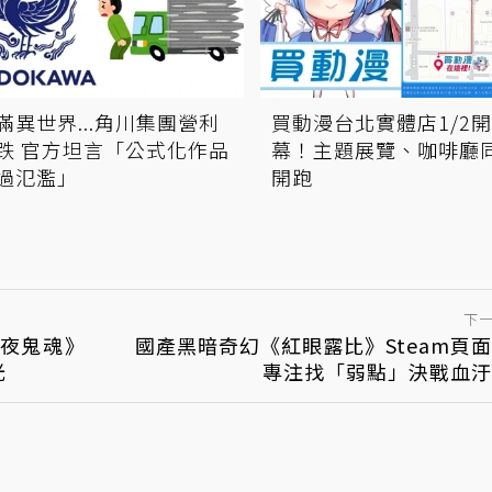
滿異世界...角川集團營利
買動漫台北實體店1/2
跌 官方坦言「公式化作品
幕！主題展覽、咖啡廳
過氾濫」
開跑
下
七夜鬼魂》
國產黑暗奇幻《紅眼露比》Steam頁
光
專注找「弱點」決戰血汙