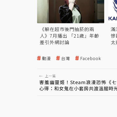
《躲在超市後門抽菸的兩
滿
人》7月播出 「21歲」年齡
慘
差引外網討論
太
動漫
台灣
Facebook
←
上一篇
害羞幽靈姬！Steam浪漫恐怖《
心得：和女鬼在小套房共渡溫腥時