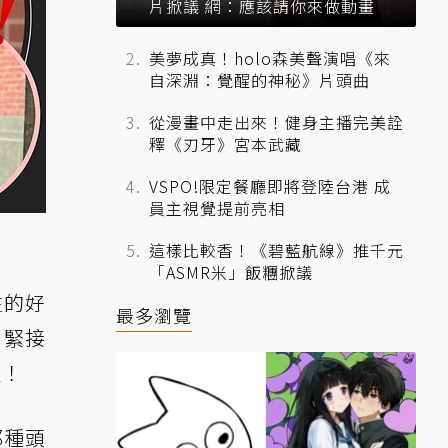
片掀議 網：應該請你來做動畫
美夢成真！holo森美聲演唱《來
自深淵：覺醒的神秘》片頭曲
從漫畫中走出來！健身主播完美詮
釋《刃牙》宮本武藏
VSPO!限定餐廳即將登陸台港 成
員主視覺提前亮相
這樣比較香！《碧藍航線》推千元
「ASMR米」飯糰掀議
生的好
最多瀏覽
。緊接
人！
那種頭