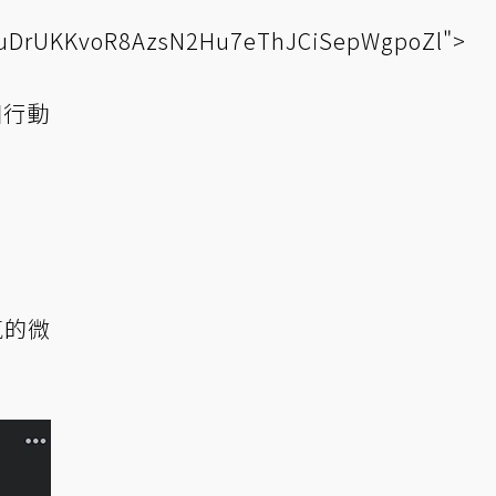
fCcuDrUKKvoR8AzsN2Hu7eThJCiSepWgpoZl">
個行動
氣的微