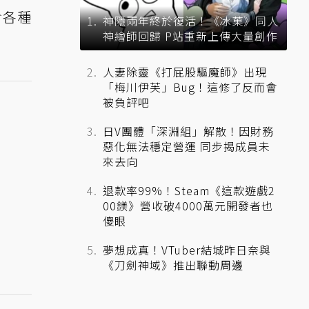
含各種
神隱兩年終於復活！《冰菓》同人
神繪師回歸 P站重新上傳大量創作
人妻除靈《打屁股驅魔師》出現
「梅川伊芙」Bug！這修了反而會
被負評吧
日V團體「深淵組」解散！因財務
惡化無法穩定營運 同步揭成員未
來去向
退款率99%！Steam《這款遊戲2
00鎂》營收破4000萬元開發者也
傻眼
夢想成真！VTuber結城昨日奈與
《刀劍神域》推出聯動周邊