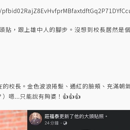
ts/pfbid02RajZ8EvHvfprMBfaxtdftGq2P71DY
頭貼，跟上雄中人的腳步。沒想到校長居然是
在的校長。金色波浪捲髮、通紅的臉頰、充滿朝
...只能說有夠婆！👍👍👍