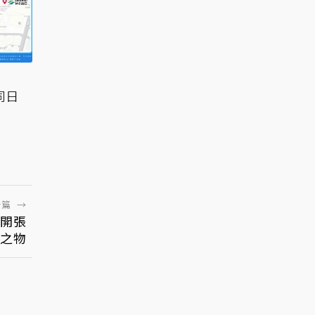
開
同日
一篇
→
面開張
之物