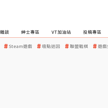
雜談
紳士專區
VT加油站
投稿專區
Steam遊戲
吸點迷因
聯盟戰棋
遊戲