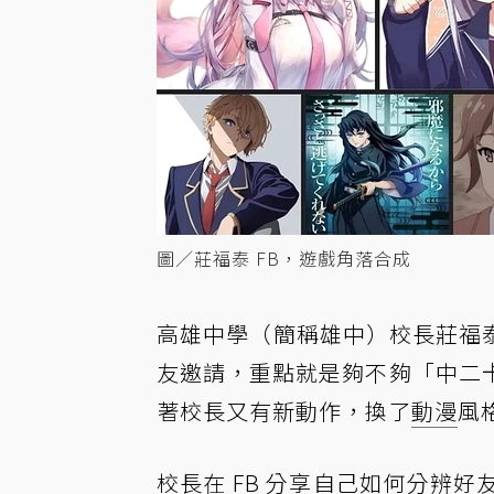
圖／莊福泰 FB，遊戲角落合成
高雄中學（簡稱雄中）校長莊福泰今
友邀請，重點就是夠不夠「中二
著校長又有新動作，換了
動漫
風
校長在 FB 分享自己如何分辨