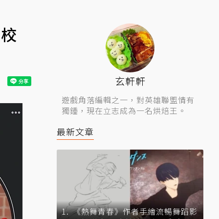
連校
玄軒軒
遊戲角落編輯之一，對英雄聯盟情有
獨鍾，現在立志成為一名烘焙王。
最新文章
《熱舞青春》作者手繪流暢舞蹈影