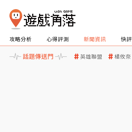
攻略分析
心得評測
新聞資訊
快評
話題傳送門
英雄聯盟
橘攸奈