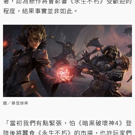
著，認為新作將會影響《永生不朽》受歡迎的
程度，結果事實並非如此。
圖／暴雪娛樂
「當初我們有點緊張，怕《暗黑破壞神4》登
陸後將蠶食《永生不朽》的市場，也許玩家們