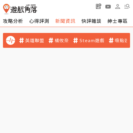
攻略分析
心得評測
新聞資訊
快評雜談
紳士專區
英雄聯盟
橘攸奈
Steam遊戲
吸點迷