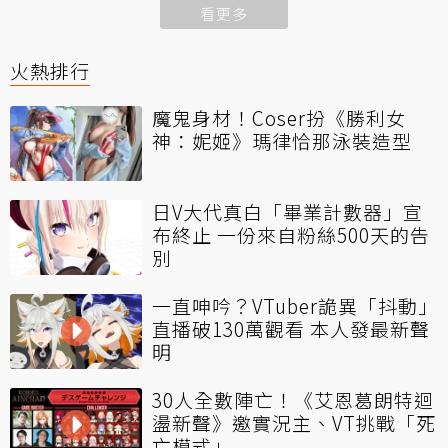
看更多
火熱排行
魔鬼身材！Coser扮《勝利女
神：妮姬》瑪律恰那泳裝造型
日V大代真白「畢業計數器」宣
布終止 一份來自粉絲500天的告
別
一直呻吟？VTuber詭異「抖動」
直播破130萬觀看 本人發最新聲
明
30人全數陣亡！《艾恩葛朗特迴
盪新聲》邀實況主、VT挑戰「死
亡模式」