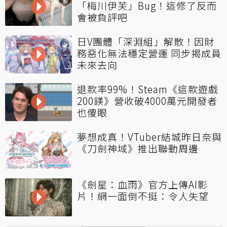
「梅川伊芙」Bug！這修了反而
會被負評吧
日V團體「深淵組」解散！因財
務惡化無法穩定營運 同步揭成員
未來去向
退款率99%！Steam《這款遊戲
200鎂》營收破4000萬元開發者
也傻眼
夢想成真！VTuber結城昨日奈與
《刀劍神域》推出聯動周邊
《劍星：血雨》官方上傳AI影
片！網一面倒不挺：令人失望