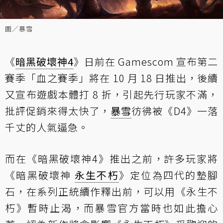
圖／暴雪
《
暗黑破壞神4
》日前在 Gamescom 宣布第二
賽季「血之賽季」將在 10 月 18 日推出，後續
又宣布遊戲本體打 8 折，引起先行玩家不滿，
批評促銷來得太快了，
暴雪
彷彿被《D4》一落
千丈的人氣逼急。
而在《暗黑破壞神4》推出之前，許多玩家將
《暗黑破壞神
永生不朽
》定位為四代的墊腳
石，在系列正統續作釋出前，可以用《永生不
朽》暫時止渴，而暴雪官方當時也如此擔心