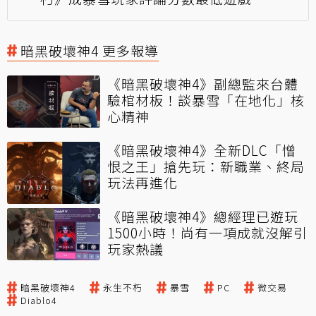
暗黑破壞神4 更多報導
《暗黑破壞神4》副總監來台體
驗棺材板！談暴雪「在地化」核
心精神
《暗黑破壞神4》全新DLC「憎
恨之王」搶先玩：新職業、終局
玩法再進化
《暗黑破壞神4》總經理已遊玩
1500小時！尚有一項成就沒解引
玩家熱議
暗黑破壞神4
永生不朽
暴雪
PC
微交易
Diablo4