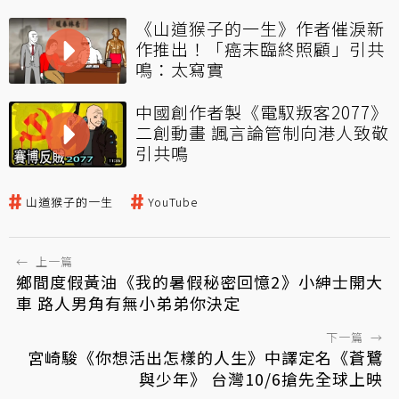
《山道猴子的一生》作者催淚新
作推出！「癌末臨終照顧」引共
鳴：太寫實
中國創作者製《電馭叛客2077》
二創動畫 諷言論管制向港人致敬
引共鳴
山道猴子的一生
YouTube
←
上一篇
鄉間度假黃油《我的暑假秘密回憶2》小紳士開大
車 路人男角有無小弟弟你決定
下一篇
→
宮崎駿《你想活出怎樣的人生》中譯定名《蒼鷺
與少年》 台灣10/6搶先全球上映