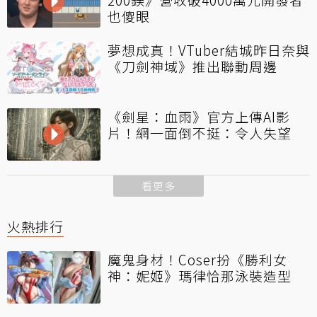
也傻眼
夢想成真！VTuber結城昨日奈與
《刀劍神域》推出聯動周邊
《劍星：血雨》官方上傳AI影
片！網一面倒不挺：令人失望
看更多
火熱排行
魔鬼身材！Coser扮《勝利女
神：妮姬》瑪律恰那泳裝造型