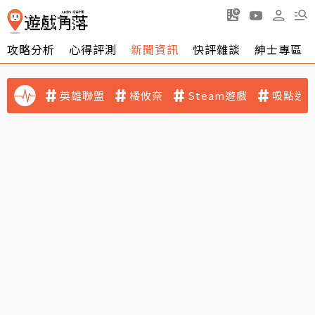
攻略分析
心得評測
新聞資訊
快評雜談
紳士專區
英雄聯盟
橘攸奈
Steam遊戲
吸點迷