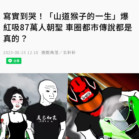
寫實到哭！「山道猴子的一生」爆
紅吸87萬人朝聖 車圈都市傳說都是
真的？
2023-08-15 12:18
遊戲角落／玄軒軒