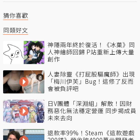
猜你喜歡
同類好文
神隱兩年終於復活！《冰菓》同
人神繪師回歸 P站重新上傳大量
創作
人妻除靈《打屁股驅魔師》出現
「梅川伊芙」Bug！這修了反而
會被負評吧
日V團體「深淵組」解散！因財
務惡化無法穩定營運 同步揭成員
未來去向
退款率99%！Steam《這款遊戲
200鎂》營收破4000萬元開發者