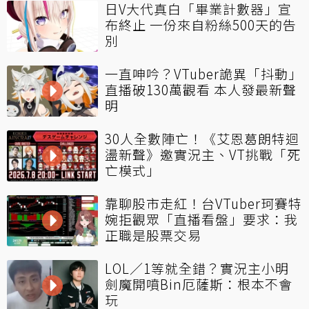
日V大代真白「畢業計數器」宣
布終止 一份來自粉絲500天的告
別
一直呻吟？VTuber詭異「抖動」
直播破130萬觀看 本人發最新聲
明
30人全數陣亡！《艾恩葛朗特迴
盪新聲》邀實況主、VT挑戰「死
亡模式」
靠聊股市走紅！台VTuber珂賽特
婉拒觀眾「直播看盤」要求：我
正職是股票交易
LOL／1等就全錯？實況主小明
劍魔開噴Bin厄薩斯：根本不會
玩