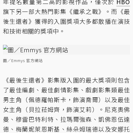
年提名數量第二高的影視作品，僅次於
HBO
旗下另一部大熱門影集《繼承之戰》。而《最
後生還者》獲得的入圍獎項大多都散播在演技
和技術相關的獎項中。
圖／Emmys 官方網站
《最後生還者》影集版入圍的最大獎項則包含
了最佳編劇、最佳劇情影集、戲劇影集類最佳
男主角（佩德羅帕斯卡，飾演喬爾）以及最佳
女主角（貝拉菈姆齊，飾演艾莉）。尼克奧佛
曼、穆雷巴特利特、拉瑪爾強森、凱佛恩伍達
德、梅蘭妮萊恩斯基、絲朵姆瑞德以及安娜托