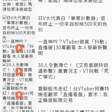
神：妮姬》瑪律恰那泳裝造型
日V大代真白「畢業計數器」宣
布終止 一份來自粉絲500天的告
別
一直呻吟？VTuber詭異「抖動」
直播破130萬觀看 本人發最新聲
明
30人全數陣亡！《艾恩葛朗特迴
盪新聲》邀實況主、VT挑戰「死
亡模式」
靠聊股市走紅！台VTuber珂賽特
婉拒觀眾「直播看盤」要求：我
正職是股票交易
LOL／1等就全錯？實況主小明