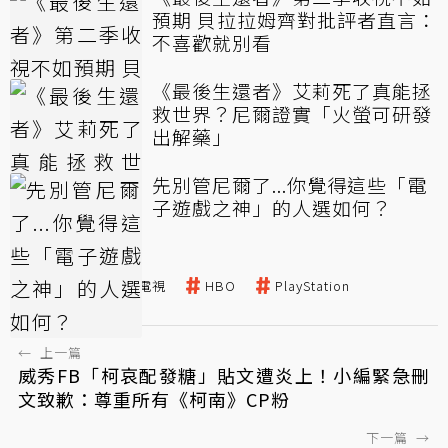
預期 貝拉拉姆齊對批評者直言：
不喜歡就別看
《最後生還者》艾莉死了真能拯
救世界？尼爾證實「火螢可研發
出解藥」
先別管尼爾了...你覺得這些「電
子遊戲之神」的人選如何？
最後生還者
電視
HBO
PlayStation
←
上一篇
威秀FB「柯哀配發糖」貼文遭炎上！小編緊急刪
文致歉：尊重所有《柯南》CP粉
下一篇
→