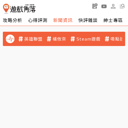
攻略分析
心得評測
新聞資訊
快評雜談
紳士專區
英雄聯盟
橘攸奈
Steam遊戲
吸點迷