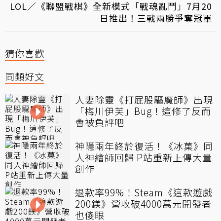
LOL／《聯盟戰棋》全新模式「戰魂亂鬥」7月20
日推出！三戰兩勝爭奪冠軍
猜你喜歡
同類好文
人妻除靈《打屁股驅魔師》出現
「梅川伊芙」Bug！這修了反而
會被負評吧
神隱兩年終於復活！《冰菓》同
人神繪師回歸 P站重新上傳大量
創作
退款率99%！Steam《這款遊戲
200鎂》營收破4000萬元開發者
也傻眼