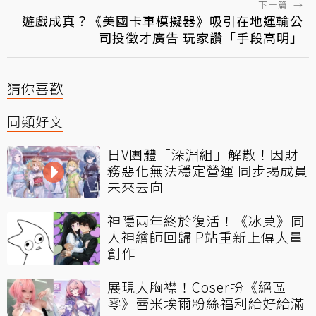
下一篇
→
遊戲成真？《美國卡車模擬器》吸引在地運輸公
司投徵才廣告 玩家讚「手段高明」
猜你喜歡
同類好文
日V團體「深淵組」解散！因財
務惡化無法穩定營運 同步揭成員
未來去向
神隱兩年終於復活！《冰菓》同
人神繪師回歸 P站重新上傳大量
創作
展現大胸襟！Coser扮《絕區
零》蕾米埃爾粉絲福利給好給滿