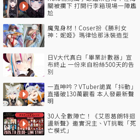
關被攔下 打開行李箱現場一陣尷
尬
魔鬼身材！Coser扮《勝利女
神：妮姬》瑪律恰那泳裝造型
日V大代真白「畢業計數器」宣
布終止 一份來自粉絲500天的告
別
一直呻吟？VTuber詭異「抖動」
直播破130萬觀看 本人發最新聲
明
30人全數陣亡！《艾恩葛朗特迴
盪新聲》邀實況主、VT挑戰「死
亡模式」