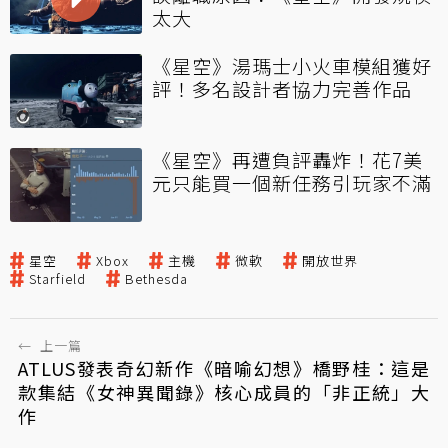
太大
《星空》湯瑪士小火車模組獲好
評！多名設計者協力完善作品
《星空》再遭負評轟炸！花7美
元只能買一個新任務引玩家不滿
星空
Xbox
主機
微軟
開放世界
Starfield
Bethesda
←
上一篇
ATLUS發表奇幻新作《暗喻幻想》橋野桂：這是
款集結《女神異聞錄》核心成員的「非正統」大
作