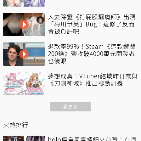
人妻除靈《打屁股驅魔師》出現
「梅川伊芙」Bug！這修了反而
會被負評吧
退款率99%！Steam《這款遊戲
200鎂》營收破4000萬元開發者
也傻眼
夢想成真！VTuber結城昨日奈與
《刀劍神域》推出聯動周邊
看更多
火熱排行
holo儒烏風亭螺鈿來台灣！在海