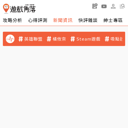
攻略分析
心得評測
新聞資訊
快評雜談
紳士專區
英雄聯盟
橘攸奈
Steam遊戲
吸點迷