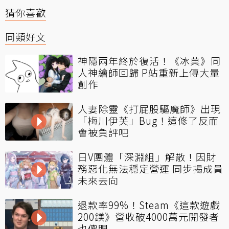
猜你喜歡
同類好文
神隱兩年終於復活！《冰菓》同
人神繪師回歸 P站重新上傳大量
創作
人妻除靈《打屁股驅魔師》出現
「梅川伊芙」Bug！這修了反而
會被負評吧
日V團體「深淵組」解散！因財
務惡化無法穩定營運 同步揭成員
未來去向
退款率99%！Steam《這款遊戲
200鎂》營收破4000萬元開發者
也傻眼