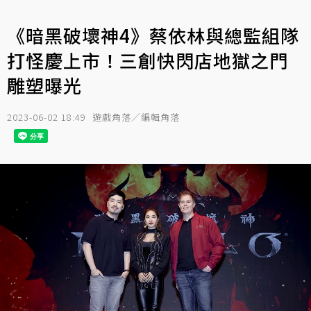
《暗黑破壞神4》蔡依林與總監組隊
打怪慶上市！三創快閃店地獄之門
雕塑曝光
2023-06-02 18:49
遊戲角落／編輯角落