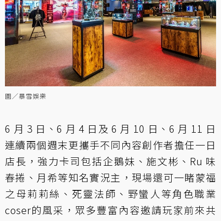
圖／暴雪娛樂
6 月 3 日、6 月 4 日及 6 月 10 日、6 月 11 日
連續兩個週末更攜手不同內容創作者擔任一日
店長，強力卡司包括企鵝妹、施文彬、Ru 味
春捲、月希等知名實況主，現場還可一睹蒙福
之母莉莉絲、死靈法師、野蠻人等角色職業
coser的風采，眾多豐富內容邀請玩家前來共