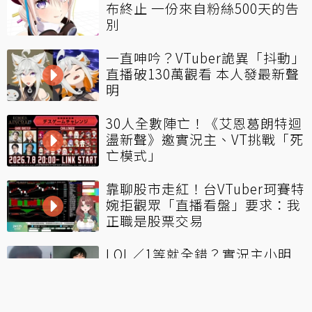
布終止 一份來自粉絲500天的告
別
一直呻吟？VTuber詭異「抖動」
直播破130萬觀看 本人發最新聲
明
30人全數陣亡！《艾恩葛朗特迴
盪新聲》邀實況主、VT挑戰「死
亡模式」
靠聊股市走紅！台VTuber珂賽特
婉拒觀眾「直播看盤」要求：我
正職是股票交易
LOL／1等就全錯？實況主小明
劍魔開噴Bin厄薩斯：根本不會
玩