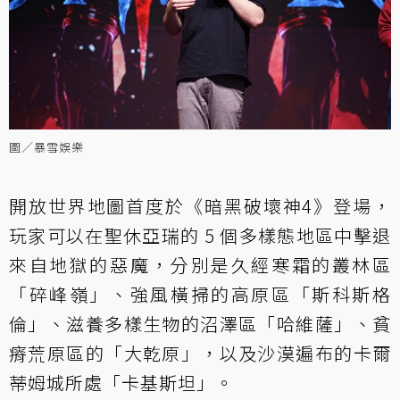
圖／暴雪娛樂
開放世界地圖首度於《暗黑破壞神4》登場，
玩家可以在聖休亞瑞的 5 個多樣態地區中擊退
來自地獄的惡魔，分別是久經寒霜的叢林區
「碎峰嶺」、強風橫掃的高原區「斯科斯格
倫」、滋養多樣生物的沼澤區「哈維薩」、貧
瘠荒原區的「大乾原」，以及沙漠遍布的卡爾
蒂姆城所處「卡基斯坦」。