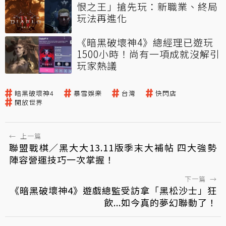
恨之王」搶先玩：新職業、終局
玩法再進化
《暗黑破壞神4》總經理已遊玩
1500小時！尚有一項成就沒解引
玩家熱議
暗黑破壞神4
暴雪娛樂
台灣
快閃店
開放世界
←
上一篇
聯盟戰棋／黑大大13.11版季末大補帖 四大強勢
陣容營運技巧一次掌握！
下一篇
→
《暗黑破壞神4》遊戲總監受訪拿「黑松沙士」狂
飲...如今真的夢幻聯動了！