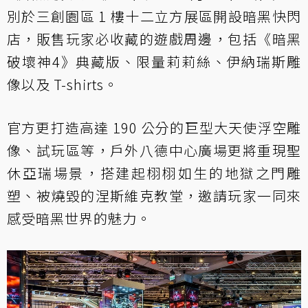
別於三創園區 1 樓十二立方展區開設暗黑快閃
店，販售玩家必收藏的遊戲周邊，包括《暗黑
破壞神4》典藏版、限量莉莉絲、伊納瑞斯雕
像以及 T-shirts。
官方更打造高達 190 公分的巨型大天使浮空雕
像、試玩區等，戶外八德中心廣場更將重現聖
休亞瑞場景，搭建起栩栩如生的地獄之門雕
塑、被燒毀的涅斯維克教堂，邀請玩家一同來
感受暗黑世界的魅力。