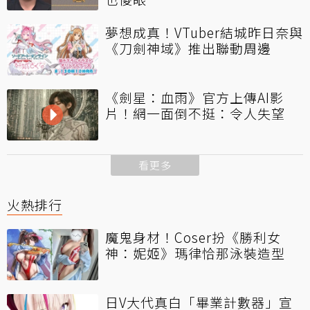
夢想成真！VTuber結城昨日奈與
《刀劍神域》推出聯動周邊
《劍星：血雨》官方上傳AI影
片！網一面倒不挺：令人失望
看更多
火熱排行
魔鬼身材！Coser扮《勝利女
神：妮姬》瑪律恰那泳裝造型
日V大代真白「畢業計數器」宣