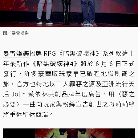
圖／暴雪娛樂
暴雪娛樂
招牌 RPG《暗黑破壞神》系列睽違十
年最新作《
暗黑破壞神4
》將於 6 月 6 日正式
發行，許多豪華版玩家早已啟程地獄刷寶之
旅，官方也特地以三大罪惡之源及亞洲流行天
后 Jolin 蔡依林共創品牌年度廣告，用〈惡之
必要〉一曲向玩家與粉絲宣告創世之母莉莉絲
將重返聖休亞瑞。