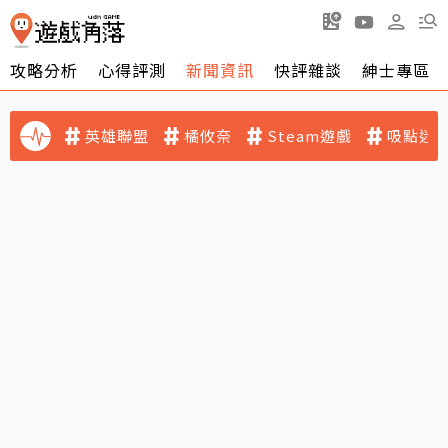
攻略分析
心得評測
新聞資訊
快評雜談
紳士專區
英雄聯盟
橘攸奈
Steam遊戲
吸點迷