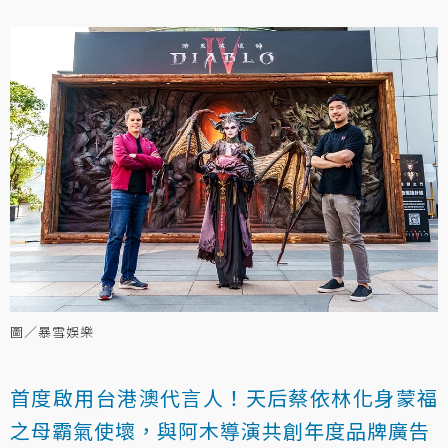
圖／暴雪娛樂
首度啟用台港澳代言人！天后蔡依林化身蒙福
之母霸氣使壞，與阿木導演共創年度品牌廣告