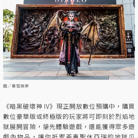
圖／暴雪娛樂
《暗黑破壞神 IV》現正開放數位預購中，購買
數位豪華版或終極版的玩家將可即刻於烈焰地
獄展開冒險，搶先體驗遊戲，還能獲得眾多遊
戲內物品，讓你抵禦荼毒聖休亞瑞的地獄爪