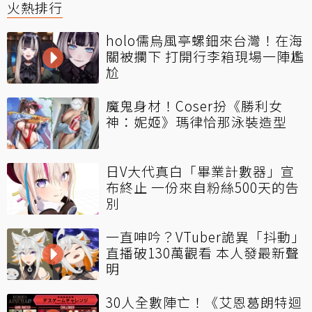
火熱排行
holo儒烏風亭螺鈿來台灣！在海
關被攔下 打開行李箱現場一陣尷
尬
魔鬼身材！Coser扮《勝利女
神：妮姬》瑪律恰那泳裝造型
日V大代真白「畢業計數器」宣
布終止 一份來自粉絲500天的告
別
一直呻吟？VTuber詭異「抖動」
直播破130萬觀看 本人發最新聲
明
30人全數陣亡！《艾恩葛朗特迴