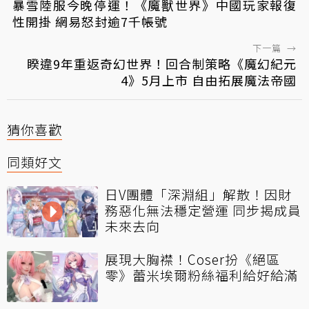
暴雪陸服今晚停運！《魔獸世界》中國玩家報復
性開掛 網易怒封逾7千帳號
下一篇
→
睽違9年重返奇幻世界！回合制策略《魔幻紀元
4》5月上市 自由拓展魔法帝國
猜你喜歡
同類好文
日V團體「深淵組」解散！因財
務惡化無法穩定營運 同步揭成員
未來去向
展現大胸襟！Coser扮《絕區
零》蕾米埃爾粉絲福利給好給滿