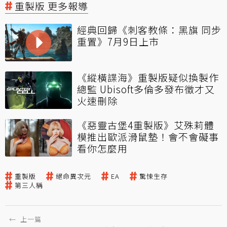
重製版 更多報導
經典回歸《刺客教條：黑旗 同步
重置》7月9日上市
《縱橫諜海》重製版疑似換製作
總監 Ubisoft多倫多發布徵才又
火速刪除
《惡靈古堡4重製版》艾殊莉體
模推出歐派滑鼠墊！會不會礙事
看你怎麼用
重製版
絕命異次元
EA
驚悚生存
第三人稱
←
上一篇