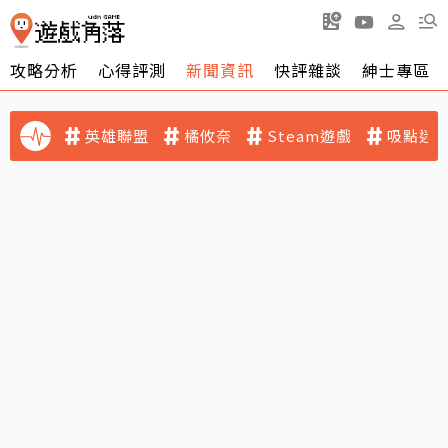
攻略分析
心得評測
新聞資訊
快評雜談
紳士專區
英雄聯盟
橘攸奈
Steam遊戲
吸點迷