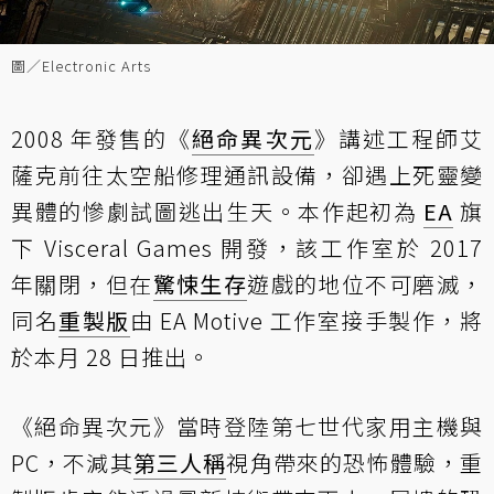
圖／Electronic Arts
2008 年發售的《
絕命異次元
》講述工程師艾
薩克前往太空船修理通訊設備，卻遇上死靈變
異體的慘劇試圖逃出生天。本作起初為
EA
旗
下 Visceral Games 開發，該工作室於 2017
年關閉，但在
驚悚生存
遊戲的地位不可磨滅，
同名
重製版
由 EA Motive 工作室接手製作，將
於本月 28 日推出。
《絕命異次元》當時登陸第七世代家用主機與
PC，不減其
第三人稱
視角帶來的恐怖體驗，重