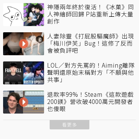
神隱兩年終於復活！《冰菓》同
人神繪師回歸 P站重新上傳大量
創作
人妻除靈《打屁股驅魔師》出現
「梅川伊芙」Bug！這修了反而
會被負評吧
LOL／對方先罵的！Aiming離隊
聲明還原始末稱對方「不願與他
共事」
退款率99%！Steam《這款遊戲
200鎂》營收破4000萬元開發者
也傻眼
看更多