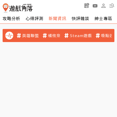
攻略分析
心得評測
新聞資訊
快評雜談
紳士專區
英雄聯盟
橘攸奈
Steam遊戲
吸點迷