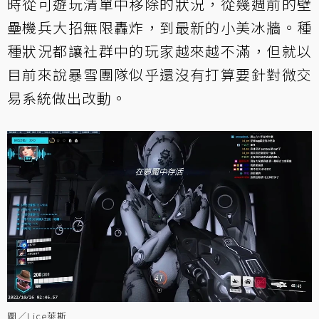
時從可遊玩清單中移除的狀況，從幾週前的壁
壘機兵大招無限轟炸，到最新的小美冰牆。種
種狀況都讓社群中的玩家越來越不滿，但就以
目前來說暴雪團隊似乎還沒有打算要針對微交
易系統做出改動。
圖／Lice萊斯