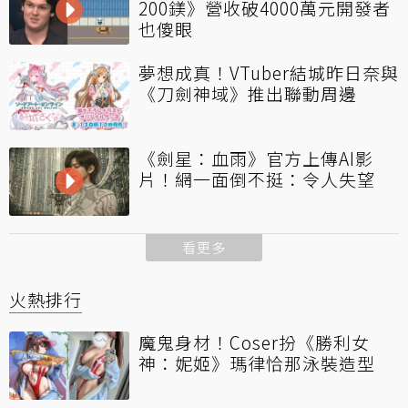
200鎂》營收破4000萬元開發者
也傻眼
夢想成真！VTuber結城昨日奈與
《刀劍神域》推出聯動周邊
《劍星：血雨》官方上傳AI影
片！網一面倒不挺：令人失望
看更多
火熱排行
魔鬼身材！Coser扮《勝利女
神：妮姬》瑪律恰那泳裝造型