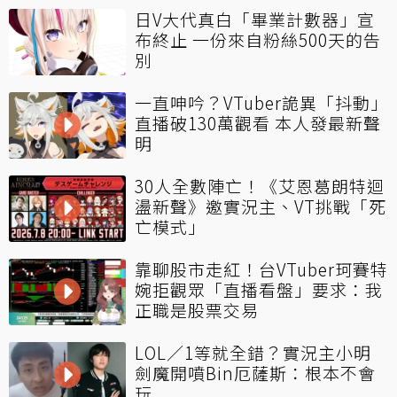
日V大代真白「畢業計數器」宣
布終止 一份來自粉絲500天的告
別
一直呻吟？VTuber詭異「抖動」
直播破130萬觀看 本人發最新聲
明
30人全數陣亡！《艾恩葛朗特迴
盪新聲》邀實況主、VT挑戰「死
亡模式」
靠聊股市走紅！台VTuber珂賽特
婉拒觀眾「直播看盤」要求：我
正職是股票交易
LOL／1等就全錯？實況主小明
劍魔開噴Bin厄薩斯：根本不會
玩