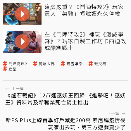
這麼嚴重？《鬥陣特攻2》玩家
罵人「菜雞」帳號遭永久停權
在《鬥陣特攻2》裡玩《漫威爭
鋒》？玩家自製工作坊卡西迪改
成酷寒戰士
鬥陣特攻2
魔獸世界
暴雪娛樂
微交易
造型
←
上一篇
《爐石戰記》12/7迎巫妖王回歸 《進擊吧！巫妖
王》資料片及新職業死亡騎士推出
下一篇
→
新PS Plus上線首季訂戶減近200萬 索尼稱疫情後
玩家出去玩、第三方遊戲賣少了