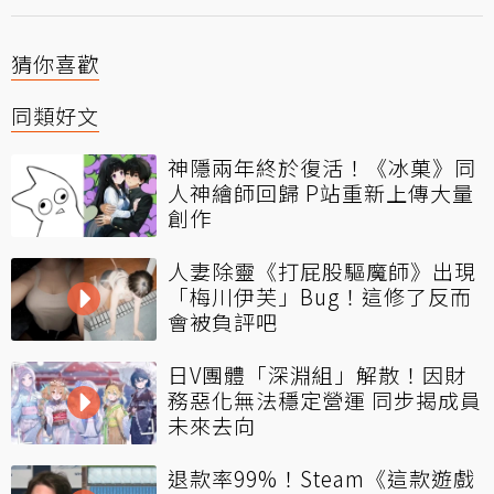
猜你喜歡
同類好文
神隱兩年終於復活！《冰菓》同
人神繪師回歸 P站重新上傳大量
創作
人妻除靈《打屁股驅魔師》出現
「梅川伊芙」Bug！這修了反而
會被負評吧
日V團體「深淵組」解散！因財
務惡化無法穩定營運 同步揭成員
未來去向
退款率99%！Steam《這款遊戲