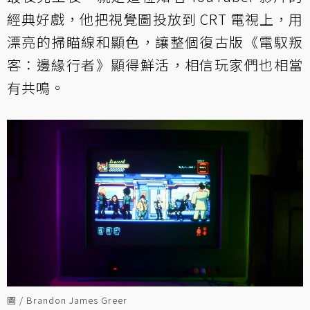
經典好戲，他把視覺圖投放到 CRT 電視上，用
漂亮的掃瞄線和顯色，讓整個復古版《電馭叛
客：邊緣行者》顯得鮮活，相信玩家們也相當
有共鳴。
圖 / Brandon James Greer