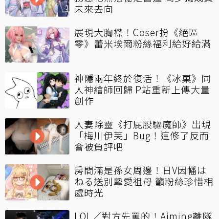
未來去向
展現大胸襟！Coser扮《絕區
零》蕾米埃爾粉絲福利給好給滿
神隱兩年終於復活！《冰菓》同
人神繪師回歸 P站重新上傳大量
創作
人妻除靈《打屁股驅魔師》出現
「梅川伊芙」Bug！這修了反而
會被負評吧
房間滿是孫女周邊！日V因幡は
ねる送別摯愛祖母 籲粉絲珍惜相
處時光
LOL／對方先罵的！Aiming離隊