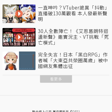
一直呻吟？VTuber詭異「抖動」
直播破130萬觀看 本人發最新聲
明
30人全數陣亡！《艾恩葛朗特迴
盪新聲》邀實況主、VT挑戰「死
亡模式」
完全失言！日本「黑白RPG」作
者喊「大東亞共榮圈萬歲」被中
國網友集體出征
看更多
聯合線上公司 著作權所有 ©2021