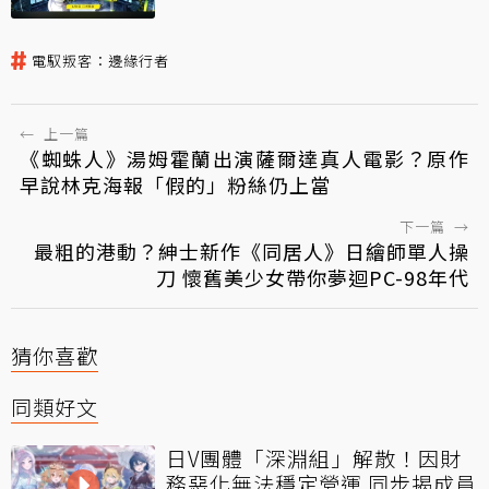
電馭叛客：邊緣行者
←
上一篇
《蜘蛛人》湯姆霍蘭出演薩爾達真人電影？原作
早說林克海報「假的」粉絲仍上當
下一篇
→
最粗的港動？紳士新作《同居人》日繪師單人操
刀 懷舊美少女帶你夢迴PC-98年代
猜你喜歡
同類好文
日V團體「深淵組」解散！因財
務惡化無法穩定營運 同步揭成員