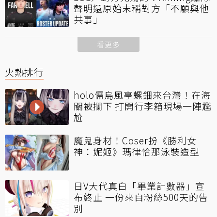
聲明還原始末稱對方「不願與他
共事」
看更多
火熱排行
holo儒烏風亭螺鈿來台灣！在海
關被攔下 打開行李箱現場一陣尷
尬
魔鬼身材！Coser扮《勝利女
神：妮姬》瑪律恰那泳裝造型
日V大代真白「畢業計數器」宣
布終止 一份來自粉絲500天的告
別