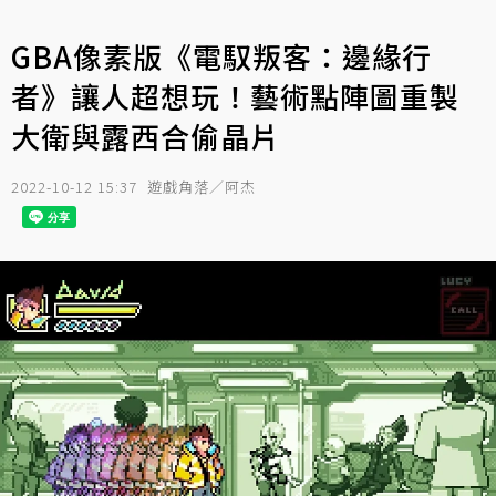
GBA像素版《電馭叛客：邊緣行
者》讓人超想玩！藝術點陣圖重製
大衛與露西合偷晶片
2022-10-12 15:37
遊戲角落／阿杰