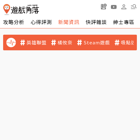
攻略分析
心得評測
新聞資訊
快評雜談
紳士專區
英雄聯盟
橘攸奈
Steam遊戲
吸點迷