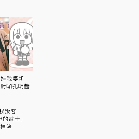
娃娃我婆新
派對咖孔明醬