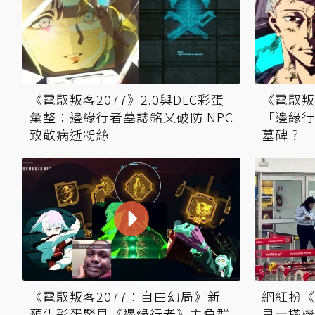
《電馭叛客2077》2.0與DLC彩蛋
《電馭叛
彙整：邊緣行者墓誌銘又破防 NPC
「邊緣行
致敬病逝粉絲
墓碑？
《電馭叛客2077：自由幻局》新
網紅扮《
預告彩蛋驚見《邊緣行者》主角群
貝卡搭機