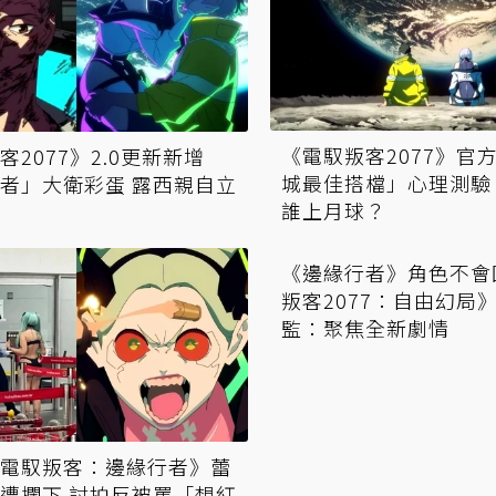
《電馭叛客2077》官
客2077》2.0更新新增
城最佳搭檔」心理測驗
者」大衛彩蛋 露西親自立
誰上月球？
電馭叛客：邊緣行者》蕾
《邊緣行者》角色不會
遭攔下 討拍反被罵「想紅
叛客2077：自由幻局