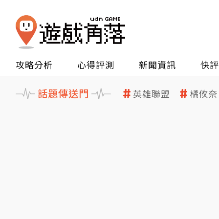
攻略分析
心得評測
新聞資訊
快評
話題傳送門
英雄聯盟
橘攸奈