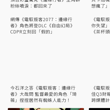
粉絲噴淚：都回來了
想瘋了」
網傳《電馭叛客2077：邊緣行
《電馭叛
者》角色將登DLC《自由幻局》
你失望」
CDPR立刻回「假的」
《茶杯頭