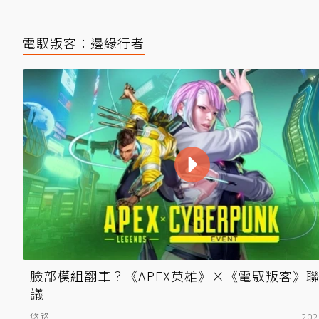
電馭叛客：邊緣行者
臉部模組翻車？《APEX英雄》×《電馭叛客》
議
悠路
202