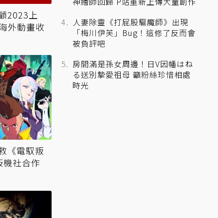
神繪師回歸 P站重新上傳大量創作
2023上
人妻除靈《打屁股驅魔師》出現
部分海外動畫收
「梅川伊芙」Bug！這修了反而會
被負評吧
房間滿是孫女周邊！日V因幡はね
る送別摯愛祖母 籲粉絲珍惜相處
時光
挽救《電馭叛
跟扳機社合作