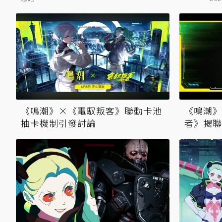
《鳴潮》×《電馭叛客》聯動卡池
《鳴潮》
抽卡機制引發討論
者》揭聯