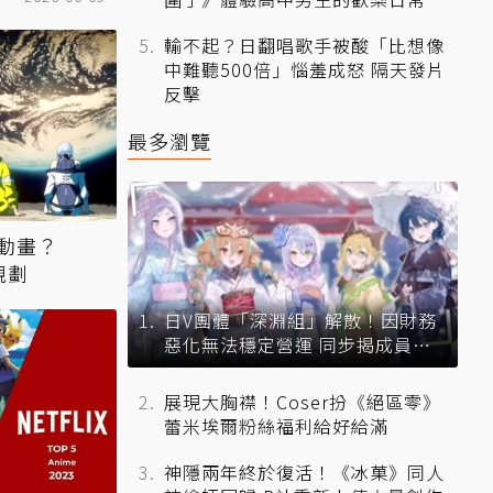
輸不起？日翻唱歌手被酸「比想像
中難聽500倍」惱羞成怒 隔天發片
反擊
最多瀏覽
動畫？
規劃
日V團體「深淵組」解散！因財務
惡化無法穩定營運 同步揭成員未
來去向
展現大胸襟！Coser扮《絕區零》
蕾米埃爾粉絲福利給好給滿
神隱兩年終於復活！《冰菓》同人