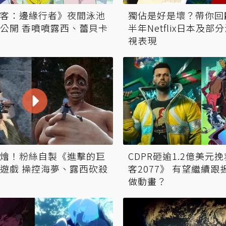
客：邊緣行者》夜間泳池
獨佔是好是壞？帶你回顧
公開 香噴噴露西、蕾貝卡
半年Netflix日本及
視表現
燴！粉絲自製《進擊的巨
CDPR砸逾1.2億美元
遊戲 操控海夢、露西砍殺
客2077》 有望繼續
做動畫？