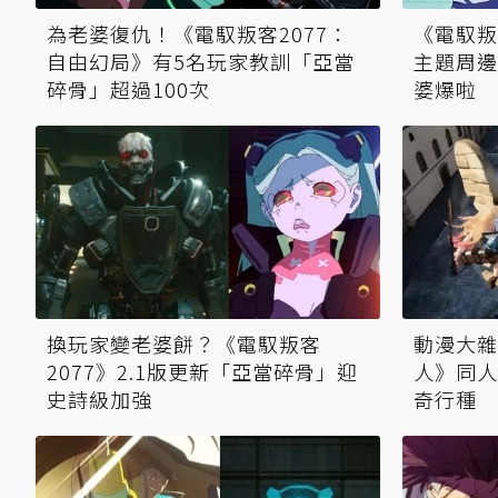
為老婆復仇！《電馭叛客2077：
《電馭叛
自由幻局》有5名玩家教訓「亞當
主題周邊
碎骨」超過100次
婆爆啦
換玩家變老婆餅？《電馭叛客
動漫大雜
2077》2.1版更新「亞當碎骨」迎
人》同人
史詩級加強
奇行種