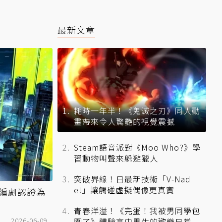
最新文章
耗時一年半！《鬼滅之刃》同人動
畫帶來令人驚艷的視覺震撼
Steam語音派對《Moo Who?》學
習動物叫聲來躲避獵人
突破界線！日最新技術「V-Nad
e!」讓觸碰虛擬偶像更真實
 編劇認證為
青春洋溢！《完蛋！我被男同學包
2026-06-09
圍了》體驗高中男生的歡樂日常