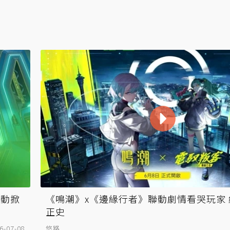
聯動掀
《鳴潮》x《邊緣行者》聯動劇情看哭玩家
正史
6-07-08
悠路