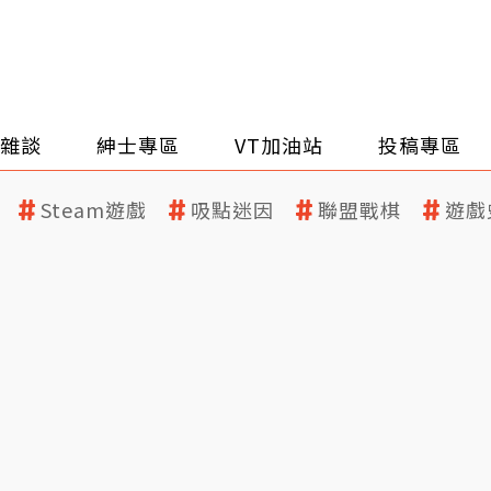
雜談
紳士專區
VT加油站
投稿專區
Steam遊戲
吸點迷因
聯盟戰棋
遊戲