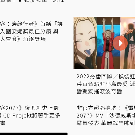
監：聚焦全新劇情
客：邊緣行者》首話「讓
2022夯番回顧／換裝
入圍安妮獎最佳分鏡 與
菜百合貼貼小島最愛 
大冒險》角逐獎項
醬孤獨搖滾波奇醬