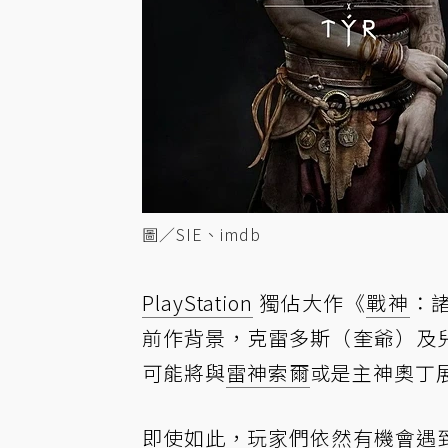
圖／SIE、imdb
PlayStation
獨佔大作《
戰神
：諸
前作背景，克雷多斯（奎爺）及
可能將與
雷神索爾
或是主神奧丁
即使如此，玩家們依然有機會遇