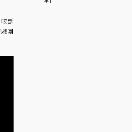
事」
」咬斷
遊戲團