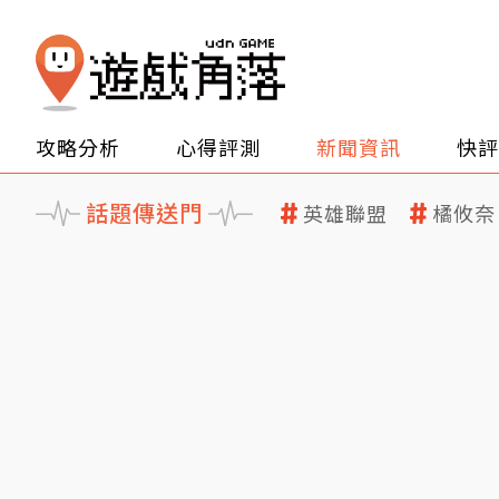
攻略分析
心得評測
新聞資訊
快評
話題傳送門
英雄聯盟
橘攸奈