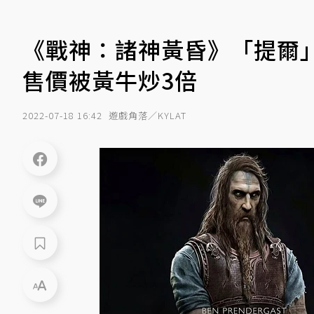
《戰神：諸神黃昏》「提爾
售價被黃牛炒3倍
2022-07-18 16:42
遊戲角落／KYLAT