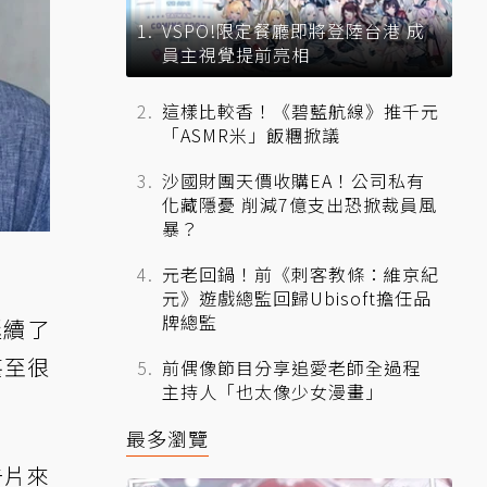
VSPO!限定餐廳即將登陸台港 成
員主視覺提前亮相
這樣比較香！《碧藍航線》推千元
「ASMR米」飯糰掀議
沙國財團天價收購EA！公司私有
化藏隱憂 削減7億支出恐掀裁員風
暴？
元老回鍋！前《刺客教條：維京紀
元》遊戲總監回歸Ubisoft擔任品
牌總監
延續了
甚至很
前偶像節目分享追愛老師全過程
主持人「也太像少女漫畫」
最多瀏覽
告片來