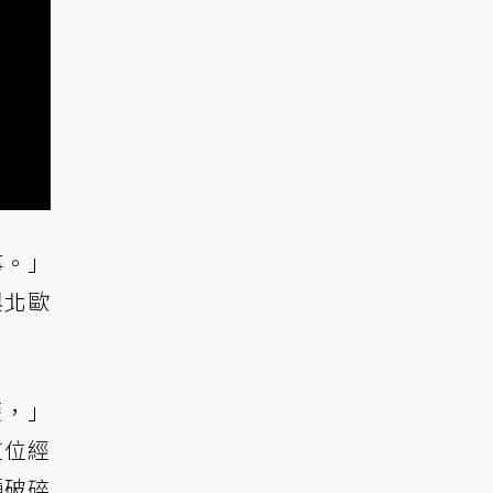
事。」
與北歐
歷，」
這位經
種破碎