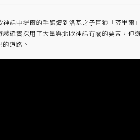
是提及了北歐神話中提爾的手臂遭到洛基之子巨狼「芬里爾
遊戲確實採用了大量與北歐神話有關的要素，但
己的道路。