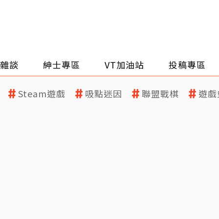
雜談
紳士專區
VT加油站
投稿專區
Steam遊戲
吸點迷因
聯盟戰棋
遊戲