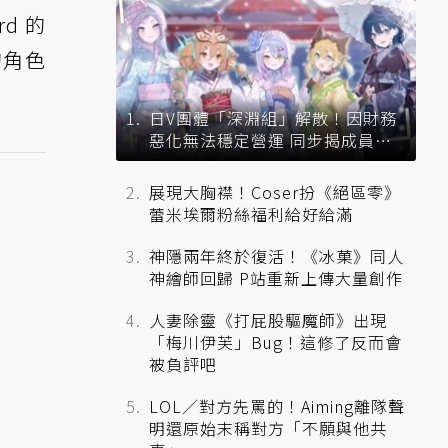
d 的
的角色
日V團體「深淵組」解散！因財務
惡化無法穩定營運 同步揭成員未
來去向
展現大胸襟！Coser扮《絕區零》
蕾米埃爾粉絲福利給好給滿
神隱兩年終於復活！《冰菓》同人
神繪師回歸 P站重新上傳大量創作
人妻除靈《打屁股驅魔師》出現
「梅川伊芙」Bug！這修了反而會
被負評吧
LOL／對方先罵的！Aiming離隊聲
明還原始末稱對方「不願與他共