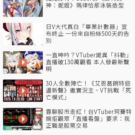
神：妮姬》瑪律恰那泳裝造型
日V大代真白「畢業計數器」宣
布終止 一份來自粉絲500天的告
別
一直呻吟？VTuber詭異「抖動」
直播破130萬觀看 本人發最新聲
明
30人全數陣亡！《艾恩葛朗特迴
盪新聲》邀實況主、VT挑戰「死
亡模式」
靠聊股市走紅！台VTuber珂賽特
婉拒觀眾「直播看盤」要求：我
正職是股票交易