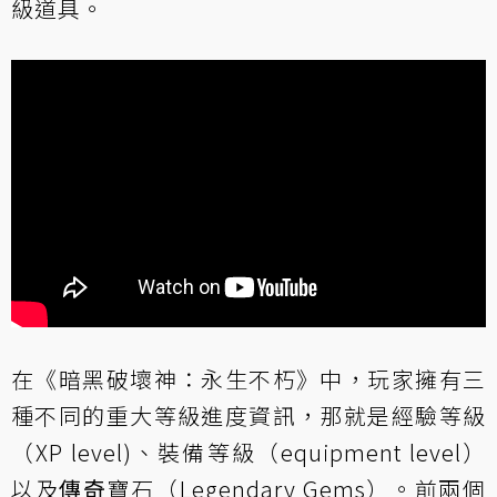
級道具。
在《暗黑破壞神：永生不朽》中，玩家擁有三
種不同的重大等級進度資訊，那就是經驗等級
（XP level)、裝備等級（equipment level）
以及
傳奇
寶石（Legendary Gems）。前兩個