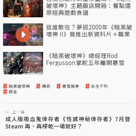
破壞神》主題飯店開箱：餐點還
原經典遊戲食譜
這誰敢信？夢迴2000年《暗黑破
壞神 II》竟推出新資料片＋職業
《暗黑破壞神》總經理Rod
Fergusson掌舵五年離開暴雪
暗黑破壞神
傳奇
暴雪娛樂
永生不朽
課金
←
上一篇
成人版吸血鬼倖存者《性感神秘倖存者》7月登
Steam 再、再榨乾一場就好？