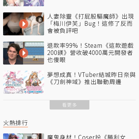
人妻除靈《打屁股驅魔師》出現
「梅川伊芙」Bug！這修了反而
會被負評吧
退款率99%！Steam《這款遊戲
200鎂》營收破4000萬元開發者
也傻眼
夢想成真！VTuber結城昨日奈與
《刀劍神域》推出聯動周邊
看更多
火熱排行
魔鬼身材！Coser扮《勝利女