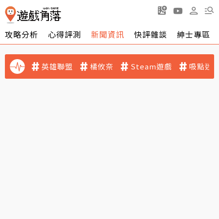
攻略分析
心得評測
新聞資訊
快評雜談
紳士專區
英雄聯盟
橘攸奈
Steam遊戲
吸點迷