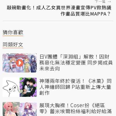
下一篇
→
敲碗動畫化！成人乙女異世界漫畫宣傳PV掀熱議
作畫品質堪比MAPPA？
猜你喜歡
同類好文
日V團體「深淵組」解散！因財
務惡化無法穩定營運 同步揭成員
未來去向
神隱兩年終於復活！《冰菓》同
人神繪師回歸 P站重新上傳大量
創作
展現大胸襟！Coser扮《絕區
零》蕾米埃爾粉絲福利給好給滿