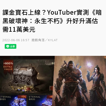
課金寶石上線？YouTuber實測《暗
黑破壞神：永生不朽》升好升滿估
需11萬美元
2022-06-06 16:57
遊戲角落／KYLAT