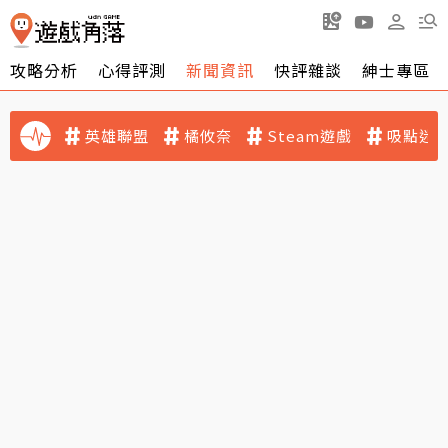
攻略分析
心得評測
新聞資訊
快評雜談
紳士專區
英雄聯盟
橘攸奈
Steam遊戲
吸點迷