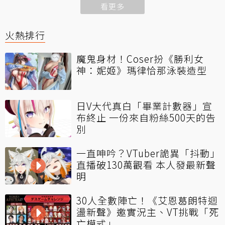
看更多
火熱排行
魔鬼身材！Coser扮《勝利女
神：妮姬》瑪律恰那泳裝造型
日V大代真白「畢業計數器」宣
布終止 一份來自粉絲500天的告
別
一直呻吟？VTuber詭異「抖動」
直播破130萬觀看 本人發最新聲
明
30人全數陣亡！《艾恩葛朗特迴
盪新聲》邀實況主、VT挑戰「死
亡模式」