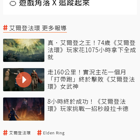
🍊 遊戲角落 X 追蹤起來
艾爾登法環 更多報導
真．艾爾登之王！74歲《艾爾登
法環》玩家花1075小時拿下全成
就
走160公里！實況主花一個月
「打帶跑」終於擊敗《艾爾登法
環》女武神
8小時終於成功！《艾爾登法
環》玩家挑戰一招秒殺拉卡德
艾爾登法環
Elden Ring