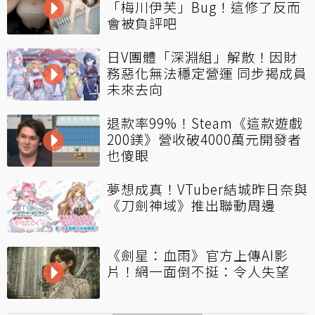
「梅川伊芙」Bug！這修了反而
會被負評吧
日V團體「深淵組」解散！因財
務惡化無法穩定營運 同步揭成員
未來去向
退款率99%！Steam《這款遊戲
200鎂》營收破4000萬元開發者
也傻眼
夢想成真！VTuber結城昨日奈與
《刀劍神域》推出聯動周邊
《劍星：血雨》官方上傳AI影
片！網一面倒不挺：令人失望