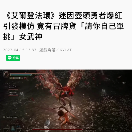
《艾爾登法環》迷因壺頭勇者爆紅
引發模仿 竟有冒牌貨「請你自己單
挑」女武神
2022-04-15 13:37
遊戲角落／KYLAT