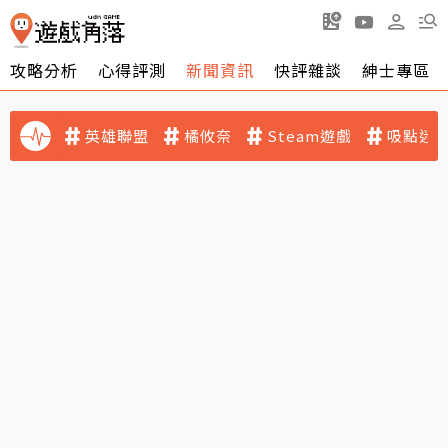
攻略分析
心得評測
新聞資訊
快評雜談
紳士專區
英雄聯盟
橘攸奈
Steam遊戲
吸點迷