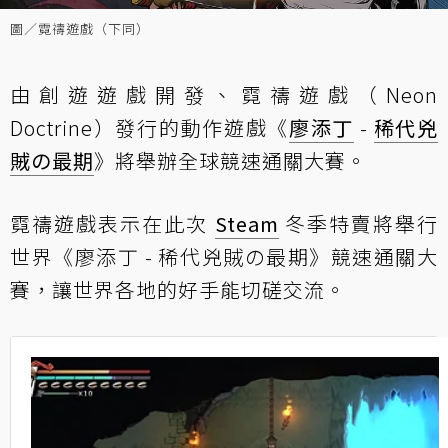
圖／霓禱遊戲（下同）
由創遊遊戲開發、霓禱遊戲（Neon
Doctrine）發行的動作遊戲《
廖添丁
-
稀代兇
賊の最期
》將舉辦全球競速通關大賽。
霓禱遊戲表示在此次
Steam
冬季特賣將舉行
世界《廖添丁 - 稀代兇賊の最期》競速通關大
賽，讓世界各地的好手能切磋交流。