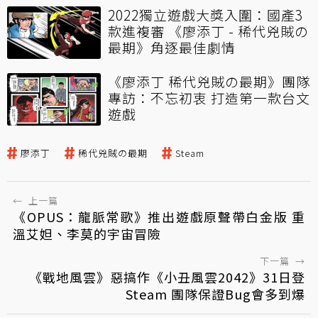
2022獨立遊戲大獎入圍：國產3
款進複審 《廖添丁 - 稀代兇賊の
最期》角逐最佳劇情
《廖添丁 稀代兇賊の最期》團隊
專訪：不忘初衷 打造第一款台文
遊戲
廖添丁
稀代兇賊の最期
Steam
←
上一篇
《OPUS：龍脈常歌》推出遊戲原聲帶白金版 重
溫艾妲、李莫的宇宙冒險
下一篇
→
《戰地風雲》惡搞作《小丑風雲2042》31日登
Steam 團隊保證Bug會多到爆