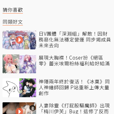
猜你喜歡
同類好文
日V團體「深淵組」解散！因財
務惡化無法穩定營運 同步揭成員
未來去向
展現大胸襟！Coser扮《絕區
零》蕾米埃爾粉絲福利給好給滿
神隱兩年終於復活！《冰菓》同
人神繪師回歸 P站重新上傳大量
創作
人妻除靈《打屁股驅魔師》出現
「梅川伊芙」Bug！這修了反而