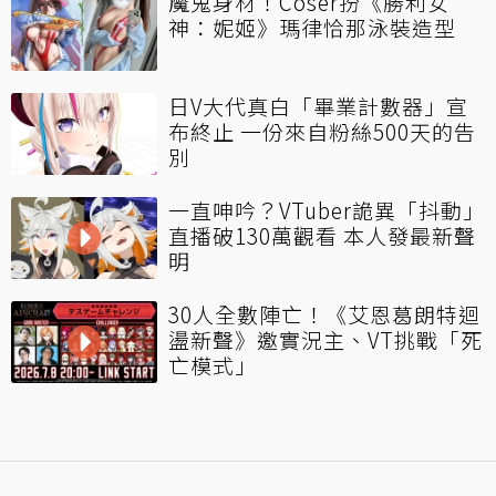
魔鬼身材！Coser扮《勝利女
神：妮姬》瑪律恰那泳裝造型
日V大代真白「畢業計數器」宣
布終止 一份來自粉絲500天的告
別
一直呻吟？VTuber詭異「抖動」
直播破130萬觀看 本人發最新聲
明
30人全數陣亡！《艾恩葛朗特迴
盪新聲》邀實況主、VT挑戰「死
亡模式」