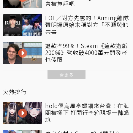
會被負評吧
LOL／對方先罵的！Aiming離隊
聲明還原始末稱對方「不願與他
共事」
退款率99%！Steam《這款遊戲
200鎂》營收破4000萬元開發者
也傻眼
看更多
火熱排行
holo儒烏風亭螺鈿來台灣！在海
關被攔下 打開行李箱現場一陣尷
尬