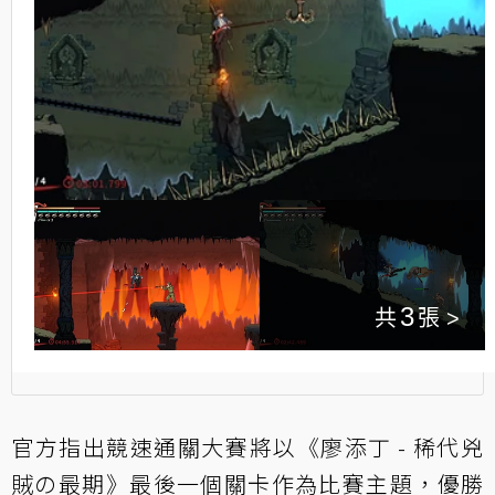
3
官方指出競速通關大賽將以《廖添丁 - 稀代兇
賊の最期》最後一個關卡作為比賽主題，優勝