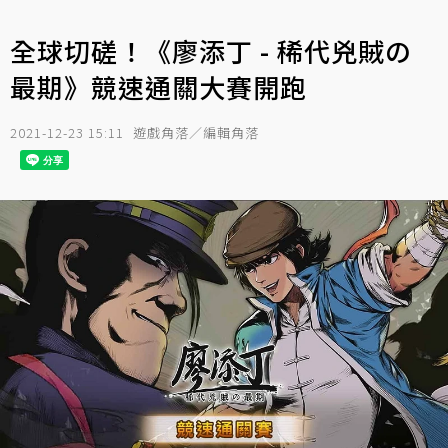
全球切磋！《廖添丁 - 稀代兇賊の
最期》競速通關大賽開跑
2021-12-23 15:11
遊戲角落／編輯角落