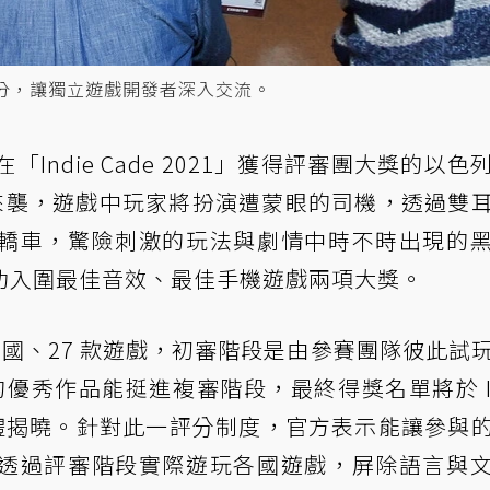
玩評分，讓獨立遊戲開發者深入交流。
》在「Indie Cade 2021」獲得評審團大獎的以色
之姿強勢來襲，遊戲中玩家將扮演遭蒙眼的司機，透過雙
轎車，驚險刺激的玩法與劇情中時不時出現的
功入圍最佳音效、最佳手機遊戲兩項大獎。
 國、27 款遊戲，初審階段是由參賽團隊彼此試
的優秀作品能挺進複審階段，最終得獎名單將於 In
上頒獎典禮揭曉。針對此一評分制度，官方表示能讓參與
透過評審階段實際遊玩各國遊戲，屏除語言與