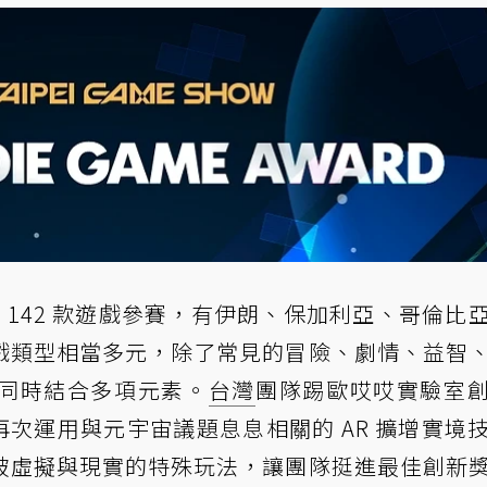
國家、142 款遊戲參賽，有伊朗、保加利亞、哥倫比
戲類型相當多元，除了常見的冒險、劇情、益智
同時結合多項元素。
台灣
團隊踢歐哎哎實驗室
再次運用與元宇宙議題息息相關的 AR 擴增實境
破虛擬與現實的特殊玩法，讓團隊挺進最佳創新