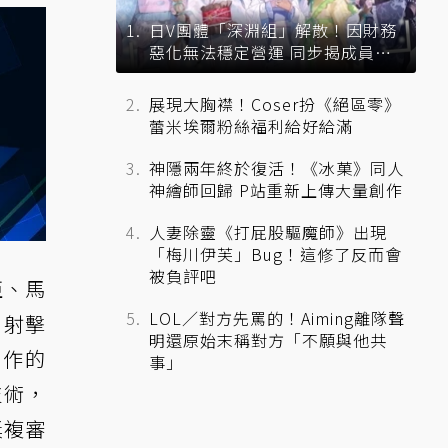
日V團體「深淵組」解散！因財務
惡化無法穩定營運 同步揭成員未
來去向
展現大胸襟！Coser扮《絕區零》
蕾米埃爾粉絲福利給好給滿
神隱兩年終於復活！《冰菓》同人
神繪師回歸 P站重新上傳大量創作
人妻除靈《打屁股驅魔師》出現
「梅川伊芙」Bug！這修了反而會
被負評吧
亞、馬
LOL／對方先罵的！Aiming離隊聲
、射擊
明還原始末稱對方「不願與他共
創作的
事」
技術，
獎複審