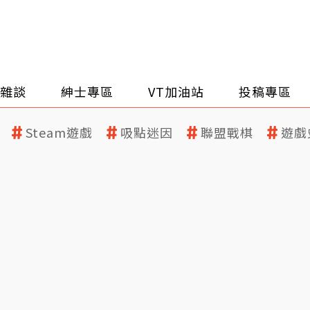
雜談
紳士專區
VT加油站
投稿專區
Steam遊戲
吸點迷因
聯盟戰棋
遊戲