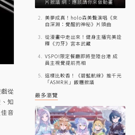
片掀議 網：應該請你來做動畫
美夢成真！holo森美聲演唱《來
自深淵：覺醒的神秘》片頭曲
從漫畫中走出來！健身主播完美詮
釋《刃牙》宮本武藏
VSPO!限定餐廳即將登陸台港 成
員主視覺提前亮相
這樣比較香！《碧藍航線》推千元
「ASMR米」飯糰掀議
遊戲從
最多瀏覽
體、知
最佳音