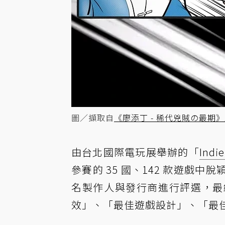
圖／擷取自
《廖添丁 - 稀代兇賊の最期
由台北國際電玩展舉辦的「
Indi
參賽的 35 國、142 款遊戲
名製作人與發行商進行評選，最
效」、「最佳遊戲設計」、「最