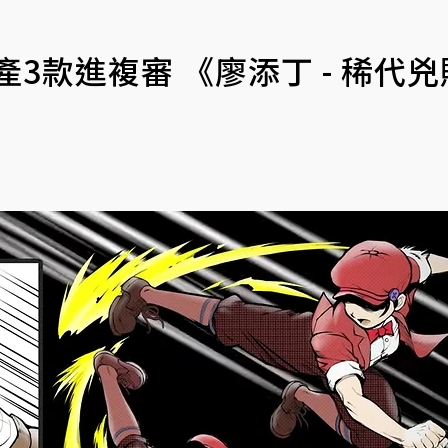
產3款進複審 《廖添丁 - 稀代