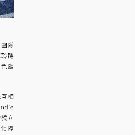
列團隊
耳聆聽
黑色幽
玩互相
die
的
獨立
文化隔