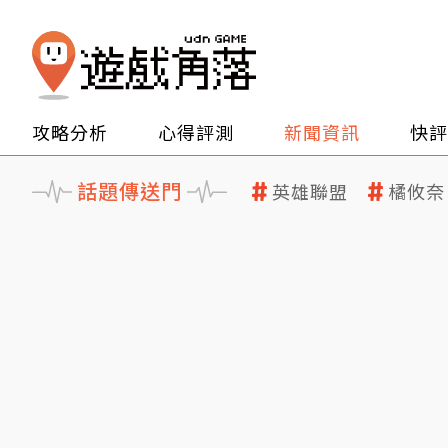
攻略分析
心得評測
新聞資訊
快評
話題傳送門
英雄聯盟
橘攸奈