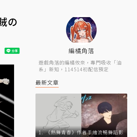
兇賊の
編橘角落
遊戲角落的編橘攸奈，專門吸收「油
系」新知，114514初配信預定
最新文章
《熱舞青春》作者手繪流暢舞蹈影