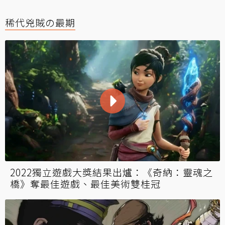
稀代兇賊の最期
2022獨立遊戲大獎結果出爐：《奇納：靈魂之
橋》奪最佳遊戲、最佳美術雙桂冠