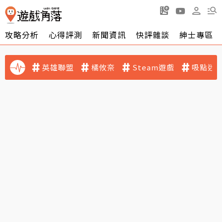
攻略分析
心得評測
新聞資訊
快評雜談
紳士專區
英雄聯盟
橘攸奈
Steam遊戲
吸點迷