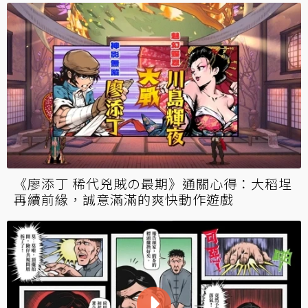
《廖添丁 稀代兇賊の最期》通關心得：大稻埕
再續前緣，誠意滿滿的爽快動作遊戲