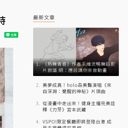
時
最新文章
《熱舞青春》作者手繪流暢舞蹈影
片掀議 網：應該請你來做動畫
美夢成真！holo森美聲演唱《來
自深淵：覺醒的神秘》片頭曲
從漫畫中走出來！健身主播完美詮
釋《刃牙》宮本武藏
VSPO!限定餐廳即將登陸台港 成
員主視覺提前亮相