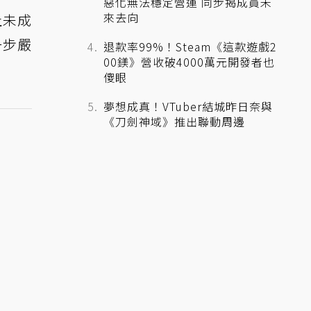
惡化無法穩定營運 同步揭成員未
來去向
止未成
一步嚴
退款率99%！Steam《這款遊戲2
00鎂》營收破4000萬元開發者也
傻眼
夢想成真！VTuber結城昨日奈與
《刀劍神域》推出聯動周邊