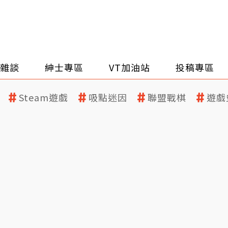
雜談
紳士專區
VT加油站
投稿專區
Steam遊戲
吸點迷因
聯盟戰棋
遊戲