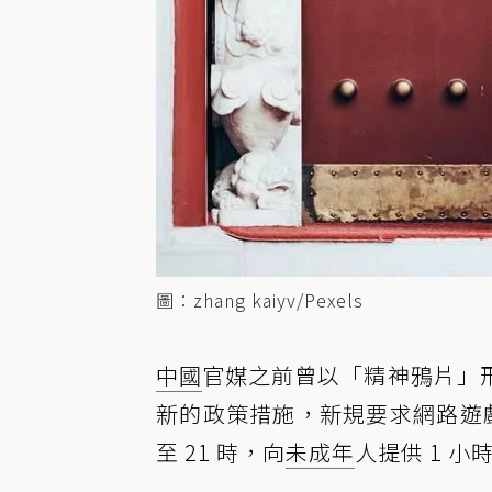
圖：zhang kaiyv/Pexels
中國
官媒之前曾以「精神鴉片」
新的政策措施，新規要求網路遊戲
至 21 時，向
未成年
人提供 1 小